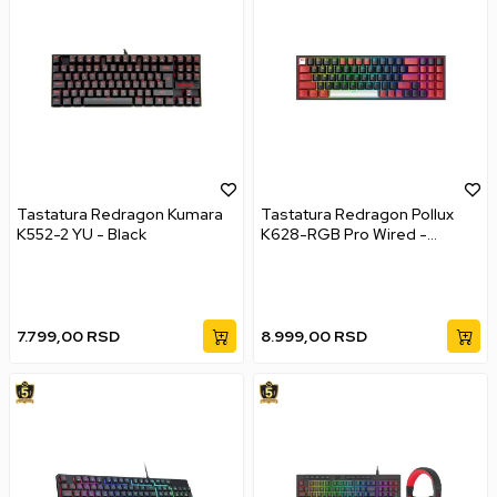
Tastatura Redragon Kumara
Tastatura Redragon Pollux
K552-2 YU - Black
K628-RGB Pro Wired -
Wireless RGB (red switch) -
Black
7.799,00
RSD
8.999,00
RSD