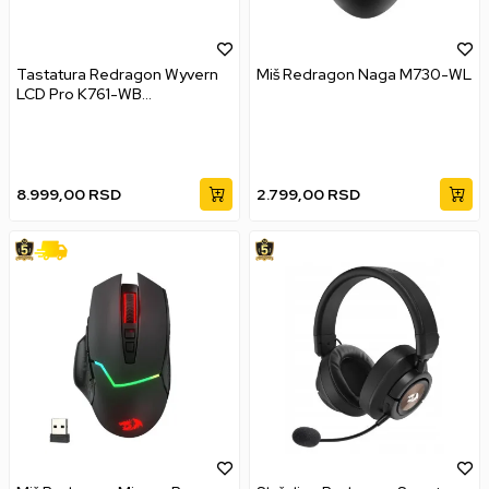
Tastatura Redragon Wyvern
Miš Redragon Naga M730-WL
LCD Pro K761-WB
Wireless/Wired/BT
8.999,00
RSD
2.799,00
RSD