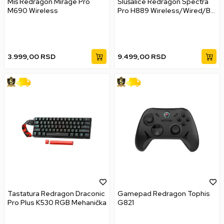
Miš Redragon Mirage Pro
Slušalice Redragon Spectra
M690 Wireless
Pro H889 Wireless/Wired/BT
- Black
3.999,00
RSD
9.499,00
RSD
Tastatura Redragon Draconic
Gamepad Redragon Tophis
Pro Plus K530 RGB Mehanička
G821