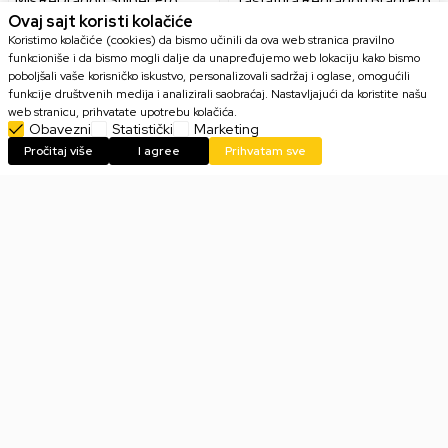
M801P RGB
K688 Wired/2.4G/BT - White
Ovaj sajt koristi kolačiće
Koristimo kolačiće (cookies) da bismo učinili da ova web stranica pravilno
funkcioniše i da bismo mogli dalje da unapređujemo web lokaciju kako bismo
poboljšali vaše korisničko iskustvo, personalizovali sadržaj i oglase, omogućili
funkcije društvenih medija i analizirali saobraćaj. Nastavljajući da koristite našu
5.999,00
RSD
9.999,00
RSD
web stranicu, prihvatate upotrebu kolačića.
Obavezni
Statistički
Marketing
Pročitaj više
I agree
Prihvatam sve
40
%
Tastatura Redragon Bragi Pro
Miš Redragon Griffin M607 -
K688 Wired/2.4G/BT - Black
White