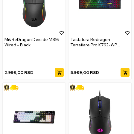
Miš ReDragon Deicide M816
Tastatura Redragon
Wired - Black
Terraflare Pro K762-WP
Wireless/Wired/BT
2.999,00
RSD
8.999,00
RSD