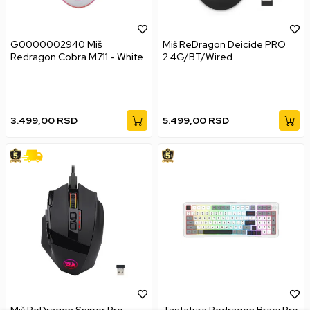
G0000002940 Miš
Miš ReDragon Deicide PRO
Redragon Cobra M711 - White
2.4G/BT/Wired
3.499,00
RSD
5.499,00
RSD
Miš ReDragon Sniper Pro
Tastatura Redragon Bragi Pro