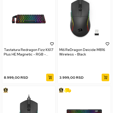
Tastatura Redragon Fizz K617
Miš ReDragon Deicide M816
Plus HE Magnetic - RGB -
Wireless - Black
Black
8.999,00
RSD
3.999,00
RSD