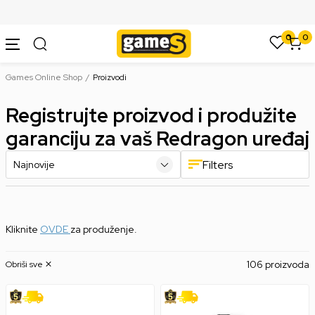
SIGURNO PLAĆANJE PLATNIM KARTICAMA
0
0
Games Online Shop
Proizvodi
Registrujte proizvod i produžite
garanciju za vaš Redragon uređaj
Filters
Kliknite
OVDE
za produženje.
106 proizvoda
Obriši sve