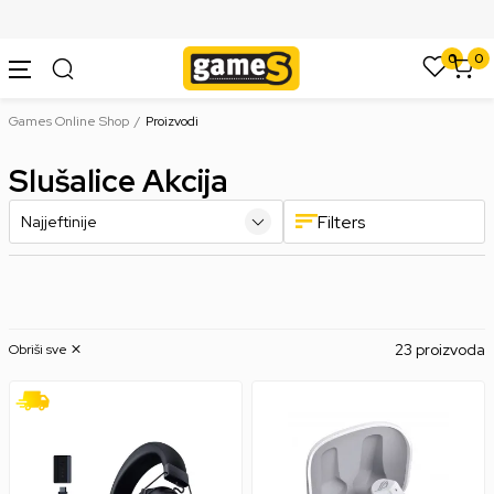
SIGURNO PLAĆANJE PLATNIM KARTICAMA
0
0
Games Online Shop
Proizvodi
Slušalice Akcija
Filters
23 proizvoda
Obriši sve