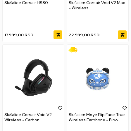
Slušalice Corsair HS80
Slušalice Corsair Void V2 Max
- Wireless
17.999,00
RSD
22.999,00
RSD
Slušalice Corsair Void V2
Slušalice Moye Flip Face True
Wireless - Carbon
Wireless Earphone - Bibo
Baby Bežične bubice