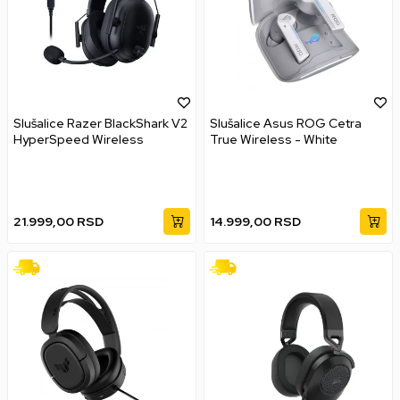
Slušalice Razer BlackShark V2
Slušalice Asus ROG Cetra
HyperSpeed Wireless
True Wireless - White
21.999,00
RSD
14.999,00
RSD