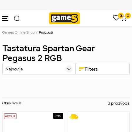
SIGURNO PLAĆANJE PLATNIM KARTICAMA
0
0
Games Online Shop
Proizvodi
Tastatura Spartan Gear
Pegasus 2 RGB
Filters
3 proizvoda
Obriši sve
29
%