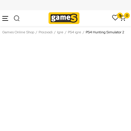
SIGURNO PLAĆANJE PLATNIM KARTICAMA
0
0
Games Online Shop
Proizvodi
Igre
PS4 igre
PS4 Hunting Simulator 2