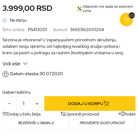
3.999,00
RSD
Obavesti me kada se promeni
cena
(0)
Na stanju
Šifra artikla:
PS413001
Barkod:
3665962001204
Sezona je otvorena! U zapanjujućem prirodnom okruženju,
odaberi svoju opremu od najboljeg lovačkog oružja i pribora i
kreni sa psom u potragu za raznim životinjskim vrstama u ovoj
simulaciji lova.
Vidi više
Datum izlaska:
30.07.2020
Izaberi količinu
DODAJ U KORPU
Dodaj u listu želja
Uporedi proizvod
Podeli
REZERVIŠI U RADNJI
PROVERITE DOSTUPNOST