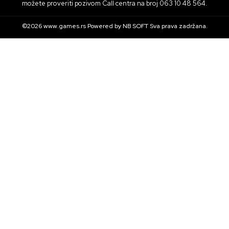
možete proveriti pozivom Call centra na broj 063 10 48 564.
©2026
www.games.rs
Powered by
NB SOFT
Sva prava zadržana.