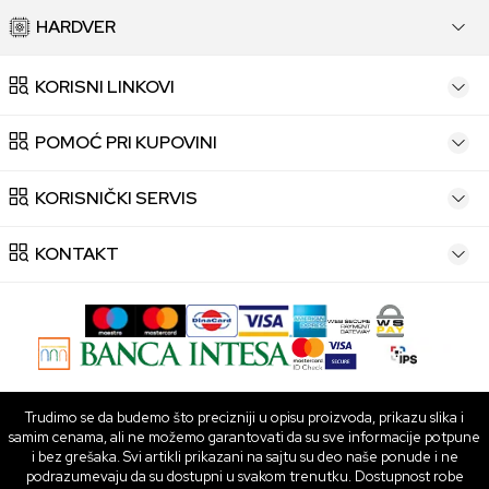
HARDVER
KORISNI LINKOVI
POMOĆ PRI KUPOVINI
KORISNIČKI SERVIS
KONTAKT
Trudimo se da budemo što precizniji u opisu proizvoda, prikazu slika i
samim cenama, ali ne možemo garantovati da su sve informacije potpune
i bez grešaka. Svi artikli prikazani na sajtu su deo naše ponude i ne
podrazumevaju da su dostupni u svakom trenutku. Dostupnost robe