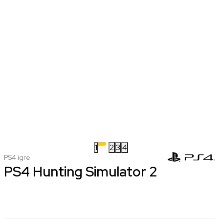
1
2
3
4
PS4 igre
PS4 Hunting Simulator 2
nova
koriscena
3.999,00 RSD
2.499,00 RSD