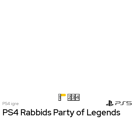
1
2
3
4
PS4 igre
PS4 Rabbids Party of Legends
nova
koriscena
2.999,00 RSD
1.499,00 RSD