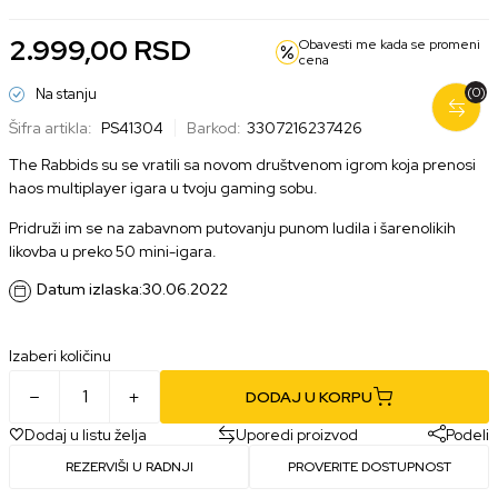
2.999,00
RSD
Obavesti me kada se promeni
cena
(0)
Na stanju
Šifra artikla:
PS41304
Barkod:
3307216237426
The Rabbids su se vratili sa novom društvenom igrom koja prenosi
haos multiplayer igara u tvoju gaming sobu.
Pridruži im se na zabavnom putovanju punom ludila i šarenolikih
likovba u preko 50 mini-igara.
Datum izlaska:
30.06.2022
Izaberi količinu
DODAJ U KORPU
Dodaj u listu želja
Uporedi proizvod
Podeli
REZERVIŠI U RADNJI
PROVERITE DOSTUPNOST