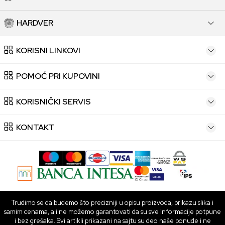
HARDVER
KORISNI LINKOVI
POMOĆ PRI KUPOVINI
KORISNIČKI SERVIS
KONTAKT
Trudimo se da budemo što precizniji u opisu proizvoda, prikazu slika i
samim cenama, ali ne možemo garantovati da su sve informacije potpune
i bez grešaka. Svi artikli prikazani na sajtu su deo naše ponude i ne