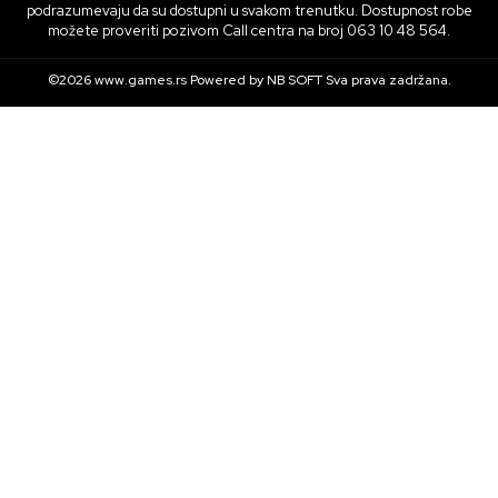
podrazumevaju da su dostupni u svakom trenutku. Dostupnost robe
možete proveriti pozivom Call centra na broj 063 10 48 564.
©2026
www.games.rs
Powered by
NB SOFT
Sva prava zadržana.