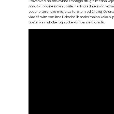
utovarivači na točkovima i mnogih drugih mašina koje
poput kupovine novih vozila, nadogradnje svog vozno
opasne terenske misije sa teretom od 21 t koji će una
vladaš svim vozilima i iskoristi ih maksimalno kako bi
postanka najbolje logističke kompanije u gradu.