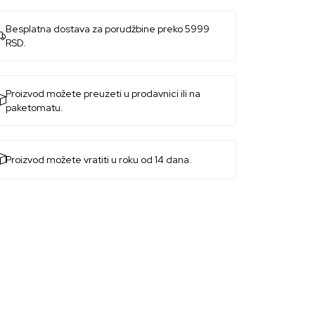
Besplatna dostava za porudžbine preko 5999
RSD.
Proizvod možete preuzeti u prodavnici ili na
paketomatu.
Proizvod možete vratiti u roku od 14 dana.