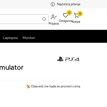
SPLATNA ISPORUKA PAKETA PREKO 5999 RSD
ST
Najčešća pitanja
0
0
Omiljeno
Korpa
Prijava
Laptopovi
Monitori
imulator
Obavesti me kada se promeni cena