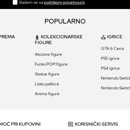
Slažem se sa
politikom privatnosti
POPULARNO
PREMA
KOLEKCIONARSKE
IGRICE
FIGURE
GTA 6 Cena
Akcione figure
PS5 igrice
Funko POP! figure
PS4 igrice
Statue figure
Nintendo Switch
Lilalu patkice
Nintendo Switch
Anime figure
MOĆ PRI KUPOVINI
KORISNIČKI SERVIS