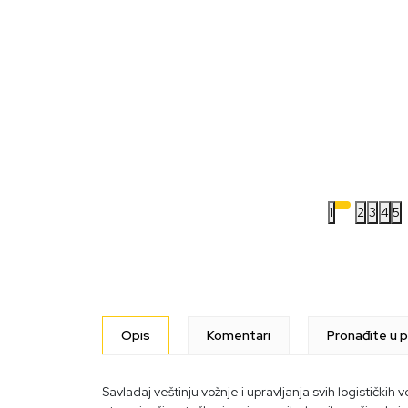
1
2
3
4
5
Opis
Komentari
Pronađite u p
Savladaj veštinju vožnje i upravljanja svih logističkih vo