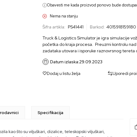
Obavesti me kada proizvod ponovo bude dostupa
Nema na stanju
Šifra artikla:
PS41441
Barkod:
4015918159180
Truck & Logistics Simulator je igra simulacije vož
početka do kraja procesa. Preuzmi kontrolu nad v
zadataka utovara i isporuke raznovrsnog tereta d
Datum izlaska:
29.09.2023
Dodaj u listu želja
Uporedi pro
rodavnici
Specifikacija
zila kao što su viljuškari, dizalice, teleskopski viljuškari,