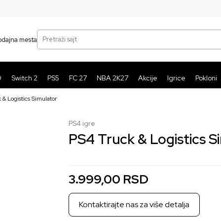
SIGURNO PLAĆANJE PLATNIM KARTICAMA
BE
Pretraži sajt
odajna mesta
O
Switch 2
PS5
FC 27
NBA 2K27
Akcije
Igrice
Pokloni
 & Logistics Simulator
PS4 igre
PS4 Truck & Logistics S
3.999,00
RSD
Kontaktirajte nas za više detalja