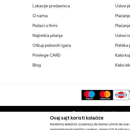
Lokacije prodavnica
Uslovi p
O nama
Plaćanj
Podaci o firmi
Plaćanj
Najčešća pitanja
Uslovi i
Otkup polovnih igara
Politika
Privilege CARD
Kako kup
Blog
Kako isk
Trudimo se da budemo što precizni
Ovaj sajt koristi kolačiće
bez grešaka. Svi artikli prikaza
Koristimo kolačiće (cookies) da bismo učinili da ov
PS4 Truck & Logistics Simulato
personalizovali sadržaj i oglase, omogućili funkcije d