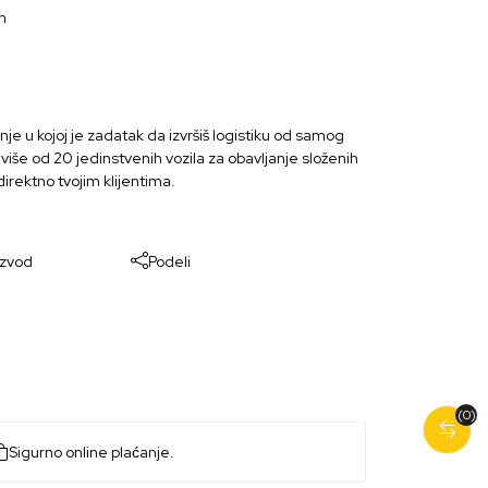
n
nje u kojoj je zadatak da izvršiš logistiku od samog
iše od 20 jedinstvenih vozila za obavljanje složenih
irektno tvojim klijentima.
izvod
Podeli
(0)
Sigurno online plaćanje.