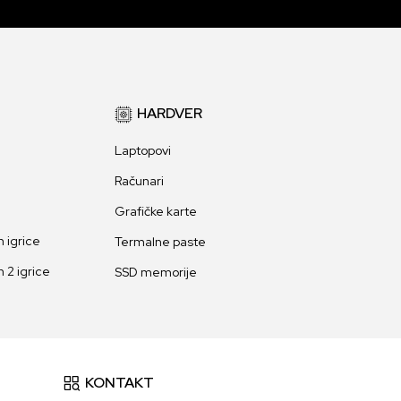
HARDVER
Laptopovi
Računari
Grafičke karte
 igrice
Termalne paste
 2 igrice
SSD memorije
KONTAKT