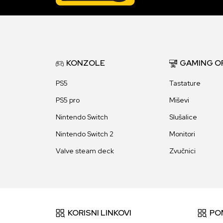
KONZOLE
GAMING O
PS5
Tastature
PS5 pro
Miševi
Nintendo Switch
Slušalice
Nintendo Switch 2
Monitori
Valve steam deck
Zvučnici
KORISNI LINKOVI
PO