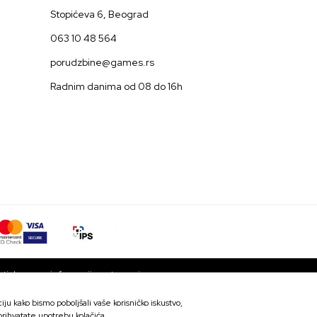
Stopićeva 6, Beograd
063 10 48 564
porudzbine@games.rs
Radnim danima od 08 do 16h
ti da su sve informacije potpune i
 trenutku. Dostupnost robe možete
ju kako bismo poboljšali vaše korisničko iskustvo,
SD
Kontaktirajte nas za više detalja
 prihvatate upotrebu kolačića.