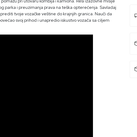
 pomažu pri utovaru kombija i kamiona. Reši izazovne misije
g parka i preuzimanja prava na teška opterećenja. Savladaj
prediti tvoje vozačke veštine do krajnjih granica. Nauči da
 povećao svoj prihod i unapredio iskustvo vozača sa ciljem