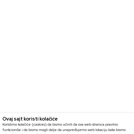
Ovaj sajt koristi kolačiće
Koristimo kolačiće (cookies) da bismo učinili da ova web stranica pravilno
funkcioniše i da bismo mogli dalje da unapređujemo web lokaciju kako bismo