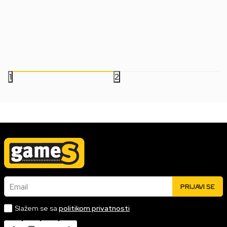
The Year Edition
Collection
Datum izlaska:
19.09.2019
Datum izlaska:
09.10.2015
Nova
Korišćena
Nova
Korišćena
5.999,00
RSD
2.499,00
RSD
1
2
Email
PRIJAVI SE
Slažem se sa
politikom privatnosti