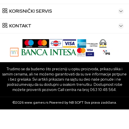
KORISNIČKI SERVIS
KONTAKT
Trudimo se da budemo što precizniji u opisu proizvoda, prikazu slika i
samim cenama, ali ne možemo garantovati da su sve informacije potpune
i bez grešaka. Svi artikli prikazani na sajtu su deo naše ponude i ne
podrazumevaju da su dostupni u svakom trenutku. Dostupnost robe
možete proveriti pozivom Call centra na broj 063 10 48 564.
©2026
www.games.rs
Powered by
NB SOFT
Sva prava zadržana.