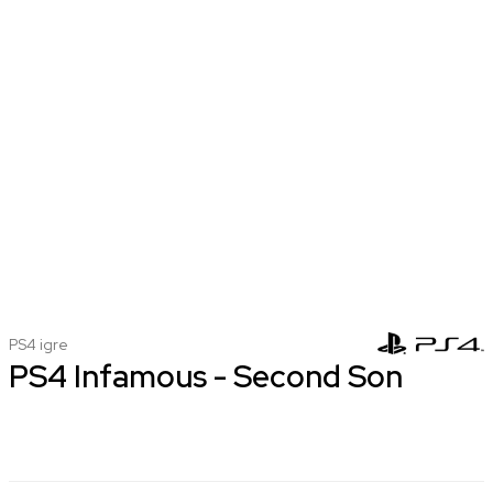
PS4 igre
PS4 Infamous - Second Son
Nova
Korišćena
1.999,00 RSD
1.499,00 RSD