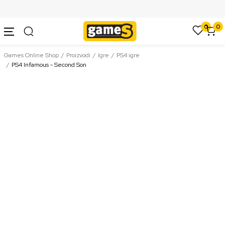
SIGURNO PLAĆANJE PLATNIM KARTICAMA
0
0
Games Online Shop
Proizvodi
Igre
PS4 igre
PS4 Infamous - Second Son