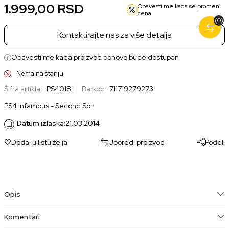
1.999,00
RSD
Obavesti me kada se promeni
cena
(0)
Kontaktirajte nas za više detalja
Obavesti me kada proizvod ponovo bude dostupan
Nema na stanju
Šifra artikla:
PS4018
Barkod:
711719279273
PS4 Infamous - Second Son
Datum izlaska:
21.03.2014
Dodaj u listu želja
Uporedi proizvod
Podeli
Opis
Komentari