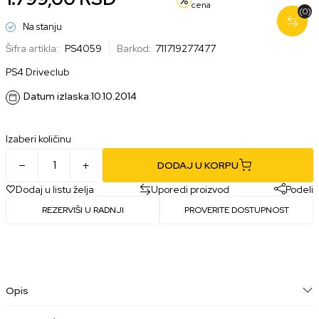
cena
(0)
Na stanju
Šifra artikla:
PS4059
Barkod:
711719277477
PS4 Driveclub
Datum izlaska:
10.10.2014
Izaberi količinu
DODAJ U KORPU
Dodaj u listu želja
Uporedi proizvod
Podeli
REZERVIŠI U RADNJI
PROVERITE DOSTUPNOST
Opis