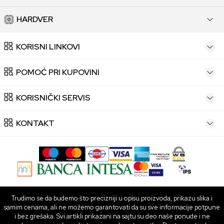
HARDVER
KORISNI LINKOVI
POMOĆ PRI KUPOVINI
KORISNIČKI SERVIS
KONTAKT
Trudimo se da budemo što precizniji u opisu proizvoda, prikazu slika i
samim cenama, ali ne možemo garantovati da su sve informacije potpune
i bez grešaka. Svi artikli prikazani na sajtu su deo naše ponude i ne