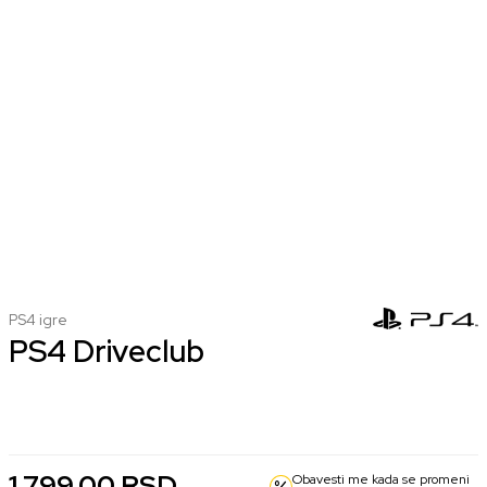
PS4 igre
PS4 Driveclub
nova
koriscena
2.499,00 RSD
1.799,00 RSD
1.799,00
RSD
Obavesti me kada se promeni