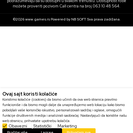
podrazumevaju da su dostupni u svakom trenutku. Dostupnost robe
možete proveriti pozivom Call centra na broj 063 10 48 564.
©2026
www.games.rs
Powered by
NB SOFT
Sva prava zadržana.
Ovaj sajt koristi kolačiće
Koristimo kolačiće (cookies) da bismo učinili da ova web stranica pravilno
funkcioniše i da bismo mogli dalje da unapređujemo web lokaciju kako bismo
poboljšali vaše korisničko iskustvo, personalizovali sadržaj i oglase, omogućili
funkcije društvenih medija i analizirali saobraćaj. Nastavljajući da koristite našu
web stranicu, prihvatate upotrebu kolačića.
Obavezni
Statistički
Marketing
DODAJ U KORPU
Pročitaj više
I agree
Prihvatam sve