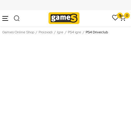
SIGURNO PLAĆANJE PLATNIM KARTICAMA
0
0
Games Online Shop
Proizvodi
Igre
PS4 igre
PS4 Driveclub