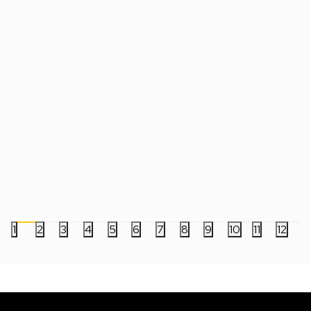
Konzola The Spectrum
Konzola Atari 7800+
11.999,00
RSD
15.999,00
RSD
1
2
3
4
5
6
7
8
9
10
11
12