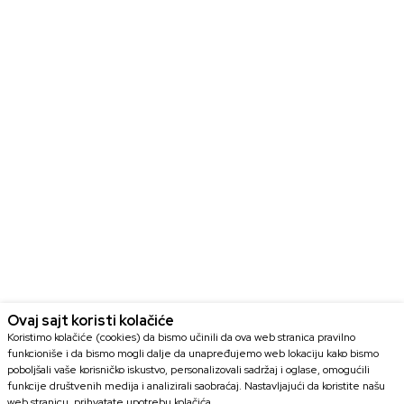
Ovaj sajt koristi kolačiće
Koristimo kolačiće (cookies) da bismo učinili da ova web stranica pravilno
funkcioniše i da bismo mogli dalje da unapređujemo web lokaciju kako bismo
poboljšali vaše korisničko iskustvo, personalizovali sadržaj i oglase, omogućili
funkcije društvenih medija i analizirali saobraćaj. Nastavljajući da koristite našu
web stranicu, prihvatate upotrebu kolačića.