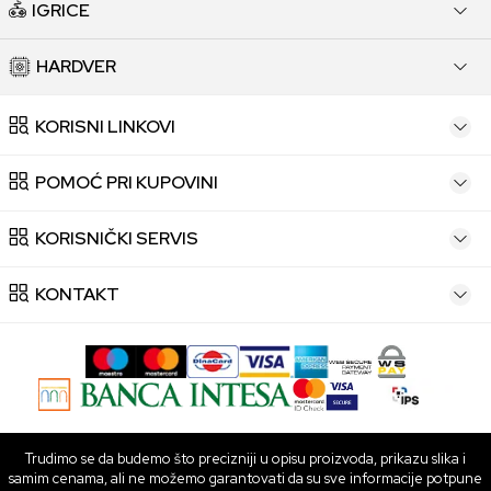
IGRICE
HARDVER
KORISNI LINKOVI
POMOĆ PRI KUPOVINI
KORISNIČKI SERVIS
KONTAKT
Trudimo se da budemo što precizniji u opisu proizvoda, prikazu slika i
samim cenama, ali ne možemo garantovati da su sve informacije potpune