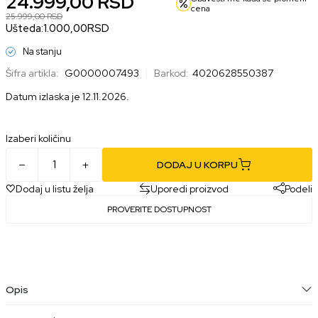
24.999,00
RSD
cena
25.999,00
RSD
Ušteda:
1.000,00
RSD
Na stanju
Šifra artikla:
G0000007493
Barkod:
4020628550387
Datum izlaska je 12.11.2026.
Izaberi količinu
DODAJ U KORPU
Dodaj u listu želja
Uporedi proizvod
Podeli
PROVERITE DOSTUPNOST
Opis