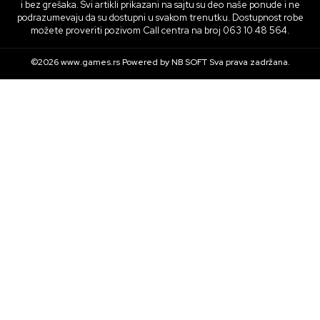
i bez grešaka. Svi artikli prikazani na sajtu su deo naše ponude i ne
podrazumevaju da su dostupni u svakom trenutku. Dostupnost robe
možete proveriti pozivom Call centra na broj 063 10 48 564.
©2026
www.games.rs
Powered by
NB SOFT
Sva prava zadržana.