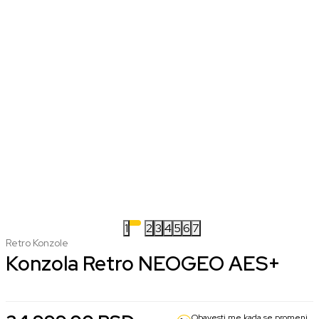
1
2
3
4
5
6
7
Retro Konzole
Konzola Retro NEOGEO AES+
Obavesti me kada se promeni