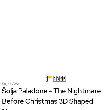
1
2
3
4
5
Šolje i Čaše
Šolja Paladone - The Nightmare
Before Christmas 3D Shaped