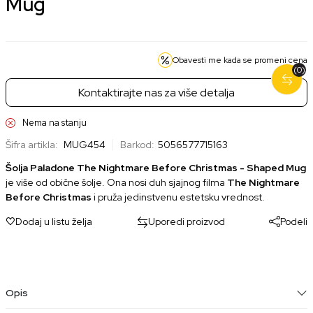
Mug
Obavesti me kada se promeni cena
(0)
Kontaktirajte nas za više detalja
Nema na stanju
Šifra artikla:
MUG454
Barkod:
5056577715163
Šolja Paladone The Nightmare Before Christmas - Shaped Mug
je više od obične šolje. Ona nosi duh sjajnog filma
The Nightmare
Before Christmas
i pruža jedinstvenu estetsku vrednost.
Dodaj u listu želja
Uporedi proizvod
Podeli
Opis