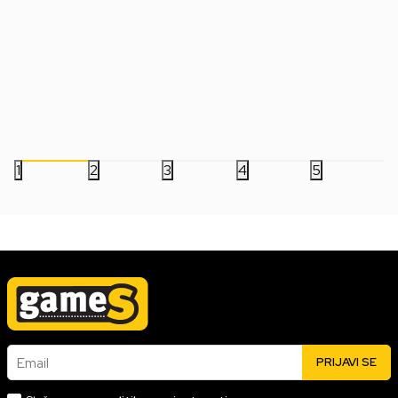
Boca Pyramid - Lotso - Strawberry
Travel Mug AbyStyle 
Paradise - Plastic Bottle
Gizmo Pop Corn
999,00
RSD
899,00
RSD
1.799,00
RSD
1
2
3
4
5
Email
PRIJAVI SE