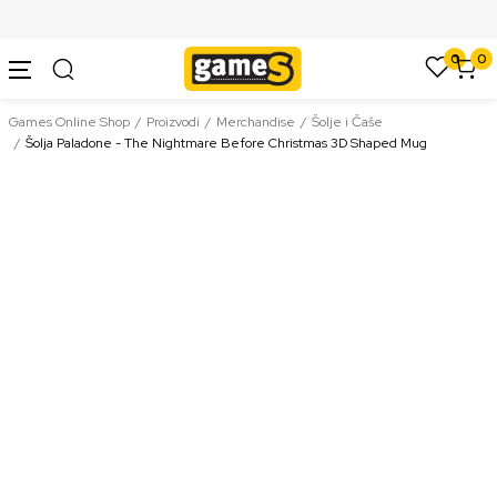
SIGURNO PLAĆANJE PLATNIM KARTICAMA
0
0
Games Online Shop
Proizvodi
Merchandise
Šolje i Čaše
Šolja Paladone - The Nightmare Before Christmas 3D Shaped Mug