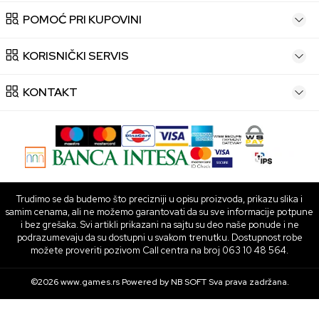
POMOĆ PRI KUPOVINI
KORISNIČKI SERVIS
KONTAKT
Trudimo se da budemo što precizniji u opisu proizvoda, prikazu slika i
samim cenama, ali ne možemo garantovati da su sve informacije potpune
i bez grešaka. Svi artikli prikazani na sajtu su deo naše ponude i ne
podrazumevaju da su dostupni u svakom trenutku. Dostupnost robe
možete proveriti pozivom Call centra na broj 063 10 48 564.
©2026
www.games.rs
Powered by
NB SOFT
Sva prava zadržana.