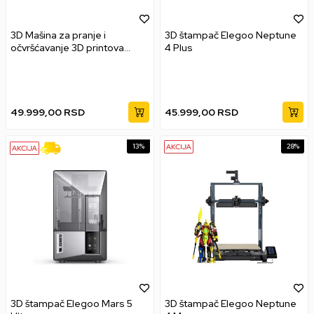
3D Mašina za pranje i
3D štampač Elegoo Neptune
očvršćavanje 3D printova
4 Plus
Anycubic Wash & Cure Max
49.999,00
RSD
45.999,00
RSD
13
%
28
%
3D štampač Elegoo Mars 5
3D štampač Elegoo Neptune