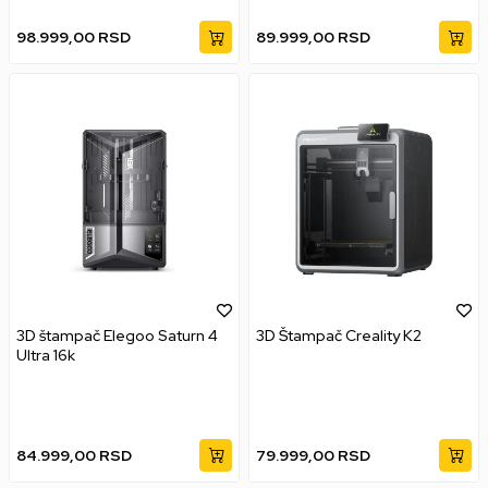
98.999,00
RSD
89.999,00
RSD
3D štampač Elegoo Saturn 4
3D Štampač Creality K2
Ultra 16k
84.999,00
RSD
79.999,00
RSD