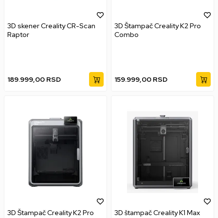
3D skener Creality CR-Scan
3D Štampač Creality K2 Pro
Raptor
Combo
189.999,00
RSD
159.999,00
RSD
3D Štampač Creality K2 Pro
3D štampač Creality K1 Max