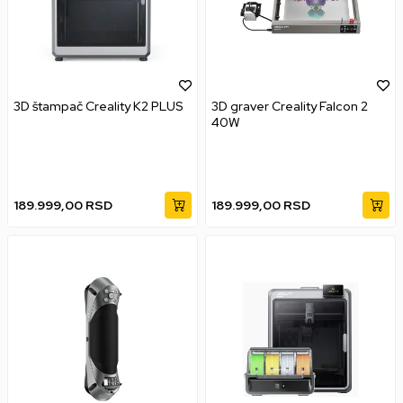
3D štampač Creality K2 PLUS
3D graver Creality Falcon 2
40W
189.999,00
RSD
189.999,00
RSD