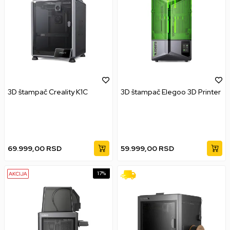
3D štampač Creality K1C
3D štampač Elegoo 3D Printer
69.999,00
RSD
59.999,00
RSD
17
%