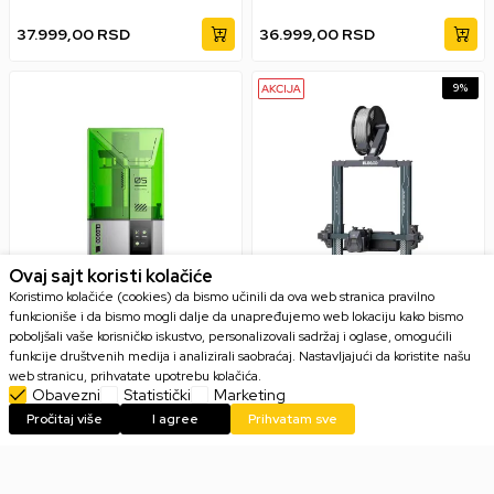
37.999,00
RSD
36.999,00
RSD
9
%
Ovaj sajt koristi kolačiće
Koristimo kolačiće (cookies) da bismo učinili da ova web stranica pravilno
funkcioniše i da bismo mogli dalje da unapređujemo web lokaciju kako bismo
3D štampač Elegoo Mars 5
3D štampač Elegoo Neptune
poboljšali vaše korisničko iskustvo, personalizovali sadržaj i oglase, omogućili
4
funkcije društvenih medija i analizirali saobraćaj. Nastavljajući da koristite našu
web stranicu, prihvatate upotrebu kolačića.
Obavezni
Statistički
Marketing
Pročitaj više
I agree
Prihvatam sve
29.999,00
RSD
29.999,00
RSD
32.999,00
RSD