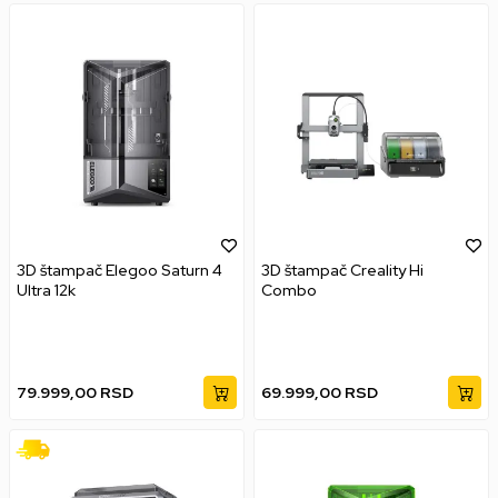
3D štampač Elegoo Saturn 4
3D štampač Creality Hi
Ultra 12k
Combo
79.999,00
RSD
69.999,00
RSD