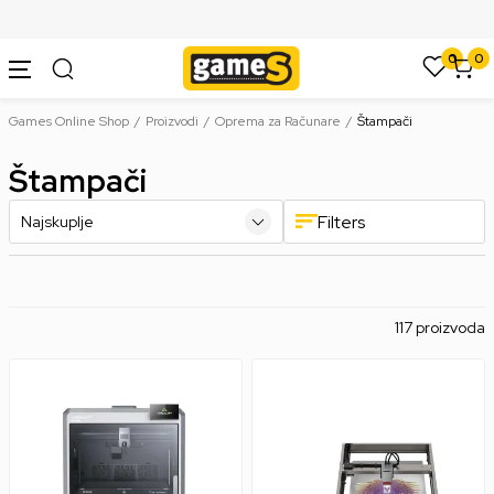
SIGURNO PLAĆANJE PLATNIM KARTICAMA
0
0
Games Online Shop
Proizvodi
Oprema za Računare
Štampači
Štampači
Filters
117 proizvoda