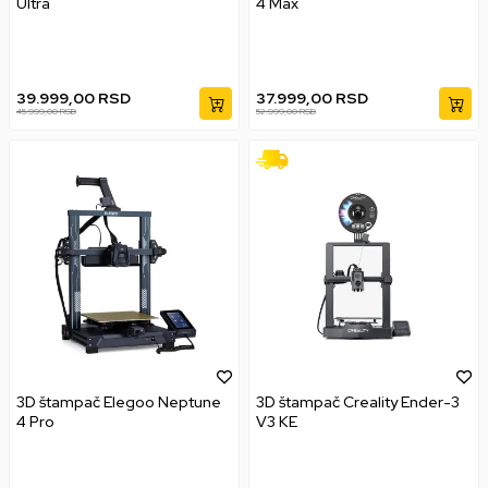
Ultra
4 Max
39.999,00
RSD
37.999,00
RSD
45.999,00
RSD
52.999,00
RSD
3D štampač Elegoo Neptune
3D štampač Creality Ender-3
4 Pro
V3 KE