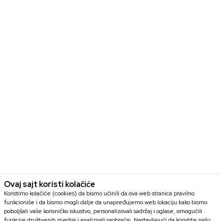
Ovaj sajt koristi kolačiće
Koristimo kolačiće (cookies) da bismo učinili da ova web stranica pravilno
funkcioniše i da bismo mogli dalje da unapređujemo web lokaciju kako bismo
poboljšali vaše korisničko iskustvo, personalizovali sadržaj i oglase, omogućili
funkcije društvenih medija i analizirali saobraćaj. Nastavljajući da koristite našu