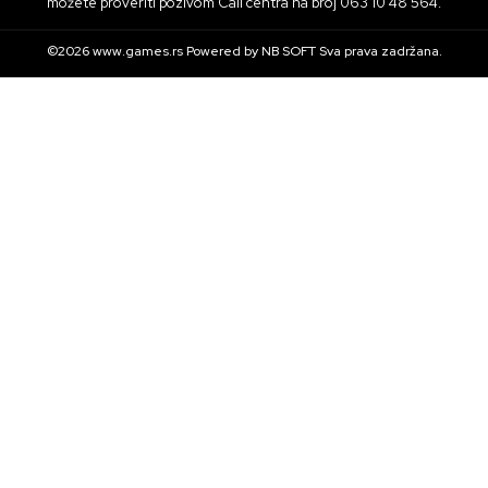
možete proveriti pozivom Call centra na broj 063 10 48 564.
©2026
www.games.rs
Powered by
NB SOFT
Sva prava zadržana.