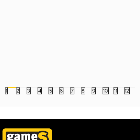
Tastatura Steelseries APEX 3 TKL -
Tastatura Corsair K
Amethyst
RGB
7.999,00
RSD
6.999,00
RSD
1
2
3
4
5
6
7
8
9
10
11
12