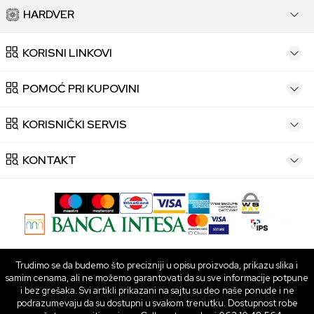
HARDVER
KORISNI LINKOVI
POMOĆ PRI KUPOVINI
KORISNIČKI SERVIS
KONTAKT
Trudimo se da budemo što precizniji u opisu proizvoda, prikazu slika i
samim cenama, ali ne možemo garantovati da su sve informacije potpune
i bez grešaka. Svi artikli prikazani na sajtu su deo naše ponude i ne
podrazumevaju da su dostupni u svakom trenutku. Dostupnost robe