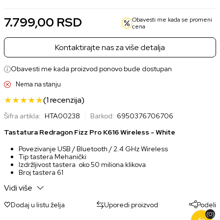
7.799,00
RSD
Obavesti me kada se promeni
cena
Kontaktirajte nas za više detalja
Obavesti me kada proizvod ponovo bude dostupan
Nema na stanju
(1
recenzija
)
Šifra artikla:
HTA00238
Barkod:
6950376706706
Tastatura Redragon Fizz Pro K616 Wireless - White
Povezivanje
USB / Bluetooth / 2.4 GHz Wireless
Tip tastera Mehanički
Izdržljivost tastera oko 50 miliona klikova
Broj tastera
61
Numerička tastatura
Ne
Vidi više
Osvetljenje RGB
Dimenzije :
295 mm x 105 mm x 33 mm
Dodaj u listu želja
Uporedi proizvod
Podeli
(0)