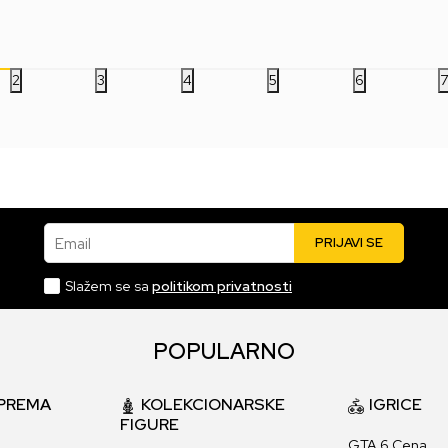
12.999,00
RSD
14.999,00
RSD
14
2
3
4
5
6
Email
PRIJAVI SE
Slažem se sa
politikom privatnosti
POPULARNO
PREMA
KOLEKCIONARSKE
IGRICE
FIGURE
GTA 6 Cena