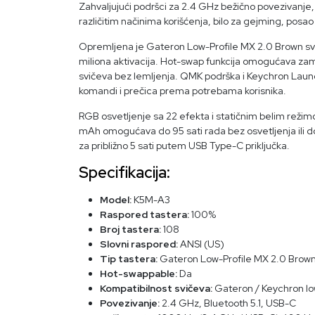
Zahvaljujući podršci za 2.4 GHz bežično povezivanje, 
različitim načinima korišćenja, bilo za gejming, posa
Opremljena je Gateron Low-Profile MX 2.0 Brown svičevi
miliona aktivacija. Hot-swap funkcija omogućava za
svičeva bez lemljenja. QMK podrška i Keychron Lau
komandi i prečica prema potrebama korisnika.
RGB osvetljenje sa 22 efekta i statičnim belim režim
mAh omogućava do 95 sati rada bez osvetljenja ili d
za približno 5 sati putem USB Type-C priključka.
Specifikacija:
Model:
K5M-A3
Raspored tastera:
100%
Broj tastera:
108
Slovni raspored:
ANSI (US)
Tip tastera:
Gateron Low-Profile MX 2.0 Brown
Hot-swappable:
Da
Kompatibilnost svičeva:
Gateron / Keychron low
Povezivanje:
2.4 GHz, Bluetooth 5.1, USB-C