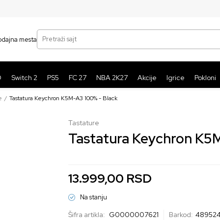
SIGURNO PLAĆANJE PLATNIM KARTICAMA
BE
Pretraži sajt
odajna mesta
O
Switch 2
PS5
FC 27
NBA 2K27
Akcije
Igrice
Pokloni
e
Tastatura Keychron K5M-A3 100% - Black
Tastature
Tastatura Keychron K5
13.999,00
RSD
Na stanju
Šifra artikla:
G0000007621
Barkod:
48952