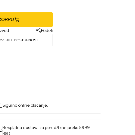
 KORPU
izvod
Podeli
OVERITE DOSTUPNOST
Sigurno online plaćanje.
Besplatna dostava za porudžbine preko 5999
RSD.