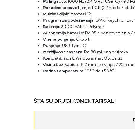
Polling rate:
1000 Hz (2.4 GHz i USB-C) / 90 Hz
Pozadinsko osvetljenje:
RGB (22 moda + statič
Multimedijalni tasteri:
12
Program za podešavanja:
QMK i Keychron Lau
Baterija:
2000 mAh Li-Polymer
Autonomija baterije:
Do 95 h bez osvetljenja /
Vreme punjenja:
Oko 5 h
Punjenje:
USB Type-C
Izdržljivost tastera:
Do 80 miliona pritisaka
Kompatibilnost:
Windows, macOS, Linux
Visina bez kapica:
18.2 mm (prednja) / 23.5 mm
Radna temperatura:
10°C do +50°C
ŠTA SU DRUGI KOMENTARISALI