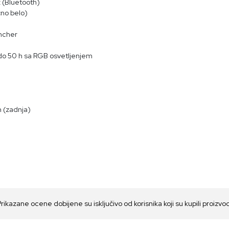
 (Bluetooth)
no belo)
ncher
 do 50 h sa RGB osvetljenjem
 (zadnja)
Prikazane ocene dobijene su isključivo od korisnika koji su kupili proizvo