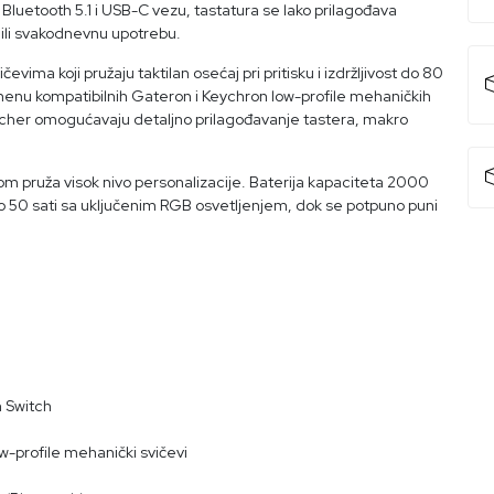
Bluetooth 5.1 i USB-C vezu, tastatura se lako prilagođava
o ili svakodnevnu upotrebu.
ma koji pružaju taktilan osećaj pri pritisku i izdržljivost do 80
menu kompatibilnih Gateron i Keychron low-profile mehaničkih
ncher omogućavaju detaljno prilagođavanje tastera, makro
om pruža visok nivo personalizacije. Baterija kapaciteta 2000
o 50 sati sa uključenim RGB osvetljenjem, dok se potpuno puni
 Switch
-profile mehanički svičevi