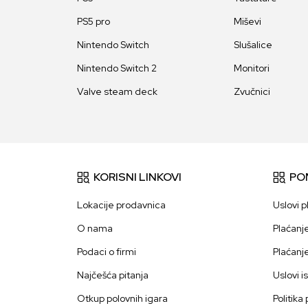
PS5 pro
Miševi
Nintendo Switch
Slušalice
Nintendo Switch 2
Monitori
Valve steam deck
Zvučnici
KORISNI LINKOVI
PO
Lokacije prodavnica
Uslovi p
O nama
Plaćanj
Podaci o firmi
Plaćanj
Najčešća pitanja
Uslovi i
Otkup polovnih igara
Politika