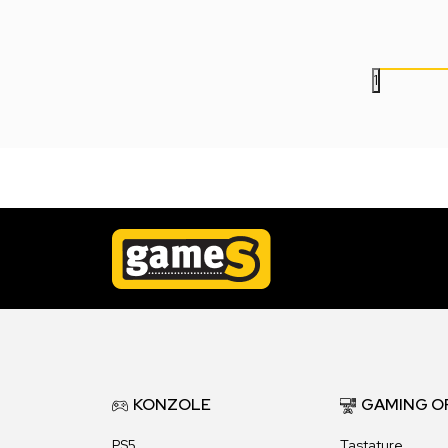
14.999,00
RSD
12.999,00
RSD
1
KONZOLE
GAMING O
PS5
Tastature