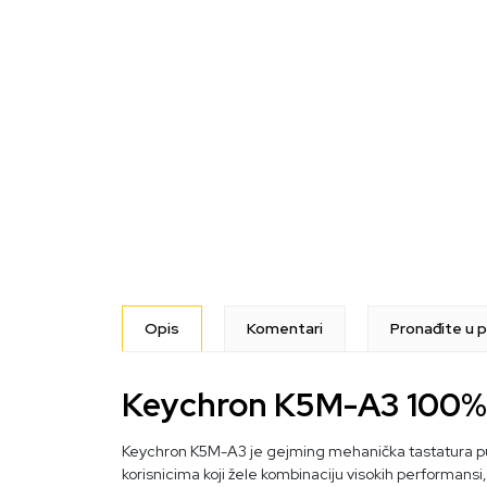
Opis
Komentari
Pronađite u p
Keychron K5M-A3 100% -
Keychron K5M-A3 je gejming mehanička tastatura p
korisnicima koji žele kombinaciju visokih performansi,