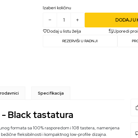
Izaberi količinu
DODAJ U
Dodaj u listu želja
Uporedi pro
REZERVIŠI U RADNJI
PR
rodavnici
Specifikacija
 Black tastatura
unog formata sa 100% rasporedom i 108 tastera, namenjena
 bežične fleksibilnosti i kompaktnog low-profile dizajna.