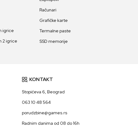
Računari
Grafičke karte
 igrice
Termalne paste
 2 igrice
SSD memorije
KONTAKT
Stopićeva 6, Beograd
063 10 48 564
porudzbine@games.rs
Radnim danima od 08 do 16h