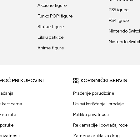
Akcione figure
PS5 igrice
Funko POP! figure
PS4 igrice
Statue figure
Nintendo Switch
Lilalu patkice
Nintendo Switch
Anime figure
MOĆ PRI KUPOVINI
KORISNIČKI SERVIS
laćanja
Praćenje porudžbine
e karticama
Uslovi korišćenja i prodaje
e na rate
Politika privatnosti
sporuke
Reklamacije i povraćaj robe
 privatnosti
Zamena artikla za drugi