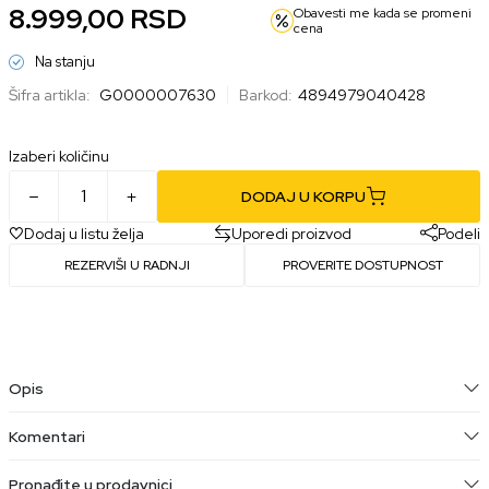
8.999,00
RSD
Obavesti me kada se promeni
cena
Na stanju
Šifra artikla:
G0000007630
Barkod:
4894979040428
Izaberi količinu
DODAJ U KORPU
Dodaj u listu želja
Uporedi proizvod
Podeli
REZERVIŠI U RADNJI
PROVERITE DOSTUPNOST
Opis
Komentari
Pronađite u prodavnici