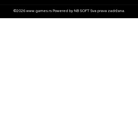
©2026
www.games.rs
Powered by
NB SOFT
Sva prava zadržana.