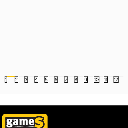
Tastatura Steelseries APEX 3 TKL -
Set Tastatura + Miš 
Amethyst
80% - Black
7.999,00
RSD
7.999,00
RSD
1
2
3
4
5
6
7
8
9
10
11
12