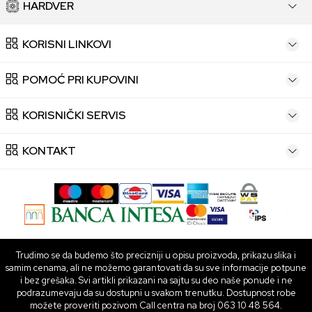
HARDVER
KORISNI LINKOVI
POMOĆ PRI KUPOVINI
KORISNIČKI SERVIS
KONTAKT
Trudimo se da budemo što precizniji u opisu proizvoda, prikazu slika i
samim cenama, ali ne možemo garantovati da su sve informacije potpune
i bez grešaka. Svi artikli prikazani na sajtu su deo naše ponude i ne
podrazumevaju da su dostupni u svakom trenutku. Dostupnost robe
možete proveriti pozivom Call centra na broj 063 10 48 564.