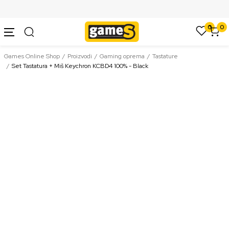
SIGURNO PLAĆANJE PLATNIM KARTICAMA
0
0
Games Online Shop
Proizvodi
Gaming oprema
Tastature
Set Tastatura + Miš Keychron KCBD4 100% - Black