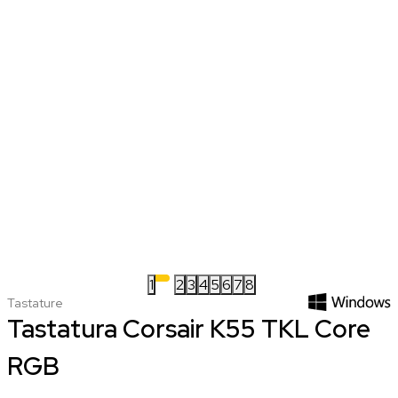
1
2
3
4
5
6
7
8
Tastature
Tastatura Corsair K55 TKL Core
RGB