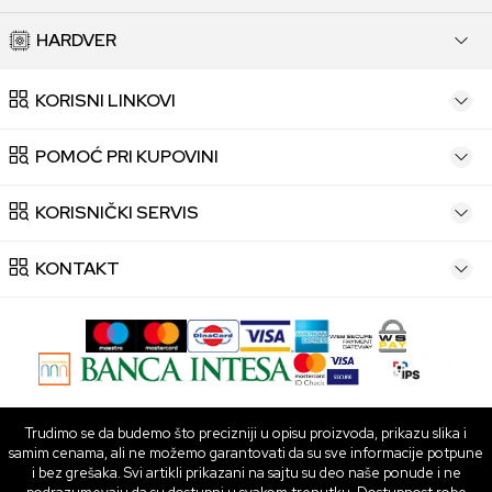
HARDVER
KORISNI LINKOVI
POMOĆ PRI KUPOVINI
KORISNIČKI SERVIS
KONTAKT
Trudimo se da budemo što precizniji u opisu proizvoda, prikazu slika i
samim cenama, ali ne možemo garantovati da su sve informacije potpune
i bez grešaka. Svi artikli prikazani na sajtu su deo naše ponude i ne