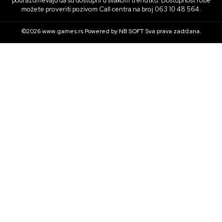
podrazumevaju da su dostupni u svakom trenutku. Dostupnost robe
možete proveriti pozivom Call centra na broj 063 10 48 564.
©2026
www.games.rs
Powered by
NB SOFT
Sva prava zadržana.