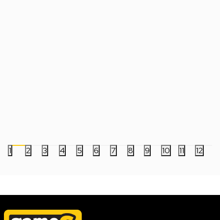
Tastatura Steelseries APEX 3 TKL -
Tastatura Corsair K
Amethyst
RGB
7.999,00
RSD
6.999,00
RSD
1
2
3
4
5
6
7
8
9
10
11
12