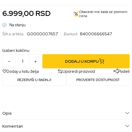
6.999,00
RSD
Obavesti me kada se promeni
cena
Na stanju
Šifra artikla:
G0000007657
Barkod:
840006666547
Izaberi količinu
DODAJ U KORPU
Dodaj u listu želja
Uporedi proizvod
Podeli
REZERVIŠI U RADNJI
PROVERITE DOSTUPNOST
Opis
Komentari