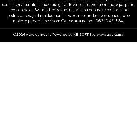
samim cenama, ali ne možemo garantovati da su sve informacije potpune
i bez grešaka. Svi artikli prikazani na sajtu su deo naše ponude i ne
podrazumevaju da su dostupni u svakom trenutku. Dostupnost robe
možete proveriti pozivom Call centra na broj 063 10 48 564.
©2026
www.games.rs
Powered by
NB SOFT
Sva prava zadržana.