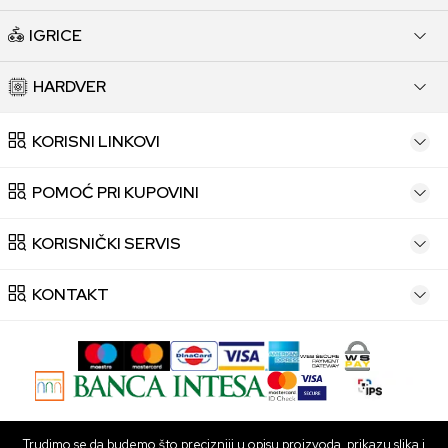
IGRICE
HARDVER
KORISNI LINKOVI
POMOĆ PRI KUPOVINI
KORISNIČKI SERVIS
KONTAKT
Trudimo se da budemo što precizniji u opisu proizvoda, prikazu slika i