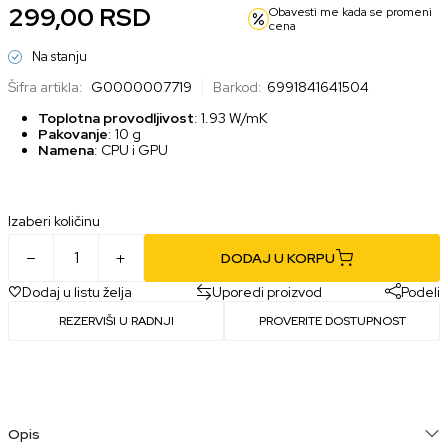
299,00
RSD
Obavesti me kada se promeni
cena
Na stanju
Šifra artikla:
G0000007719
Barkod:
6991841641504
Toplotna provodljivost
: 1.93 W/mK
Pakovanje
: 10 g
Namena
: CPU i GPU
Izaberi količinu
DODAJ U KORPU
Dodaj u listu želja
Uporedi proizvod
Podeli
REZERVIŠI U RADNJI
PROVERITE DOSTUPNOST
Opis