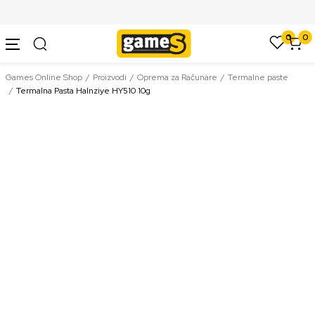
SIGURNO PLAĆANJE PLATNIM KARTICAMA
0
0
Games Online Shop
Proizvodi
Oprema za Računare
Termalne paste
Termalna Pasta Halnziye HY510 10g