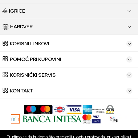
IGRICE
HARDVER
KORISNI LINKOVI
POMOĆ PRI KUPOVINI
KORISNIČKI SERVIS
KONTAKT
Trudimo se da budemo što precizniji u opisu proizvoda, prikazu slika i