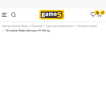
SIGURNO PLAĆANJE PLATNIM KARTICAMA
0
0
Games Online Shop
Proizvodi
Oprema za Računare
Termalne paste
Termalna Pasta Halnziye HY-A9 2g