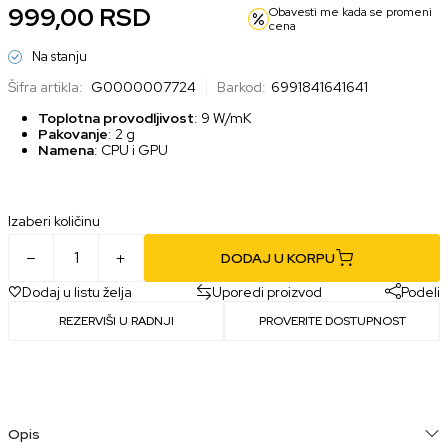
999,00
RSD
Obavesti me kada se promeni
cena
Na stanju
Šifra artikla:
G0000007724
Barkod:
6991841641641
Toplotna provodljivost
: 9 W/mK
Pakovanje
: 2 g
Namena
: CPU i GPU
Izaberi količinu
DODAJ U KORPU
Dodaj u listu želja
Uporedi proizvod
Podeli
REZERVIŠI U RADNJI
PROVERITE DOSTUPNOST
Opis