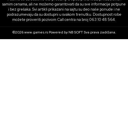
samim cenama, ali ne možemo garantovati da su sve informacije potpune
i bez grešaka. Svi artikli prikazani na sajtu su deo naše ponude i ne
podrazumevaju da su dostupni u svakom trenutku. Dostupnost robe
možete proveriti pozivom Call centra na broj 063 10 48 564.
©2026
www.games.rs
Powered by
NB SOFT
Sva prava zadržana.