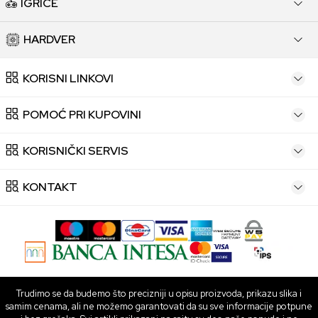
IGRICE
HARDVER
KORISNI LINKOVI
POMOĆ PRI KUPOVINI
KORISNIČKI SERVIS
KONTAKT
Trudimo se da budemo što precizniji u opisu proizvoda, prikazu slika i
samim cenama, ali ne možemo garantovati da su sve informacije potpune