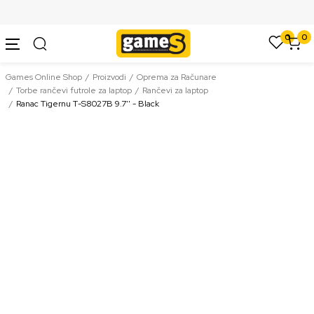
SIGURNO PLAĆANJE PLATNIM KARTICAMA
0
0
Games Online Shop
Proizvodi
Oprema za Računare
Torbe rančevi futrole za laptop
Rančevi za laptop
Ranac Tigernu T-S8027B 9.7'' - Black