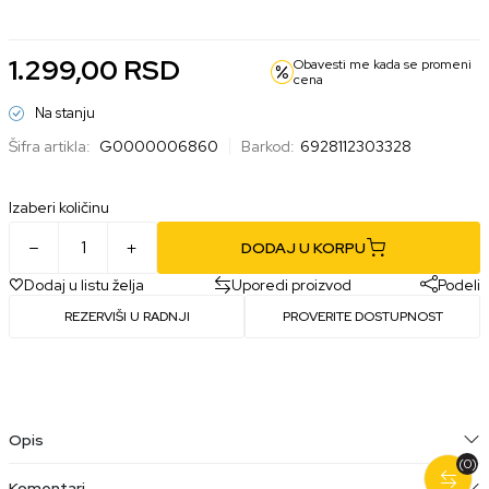
1.299,00
RSD
Obavesti me kada se promeni
cena
Na stanju
Šifra artikla:
G0000006860
Barkod:
6928112303328
Izaberi količinu
DODAJ U KORPU
Dodaj u listu želja
Uporedi proizvod
Podeli
REZERVIŠI U RADNJI
PROVERITE DOSTUPNOST
Opis
(0)
Komentari