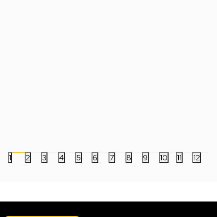
Ranac Tigernu T-B9018 15.6'' - Blue
Ranac Tigernu T-B9178
4.999,00
RSD
3.999,00
RSD
1
2
3
4
5
6
7
8
9
10
11
12