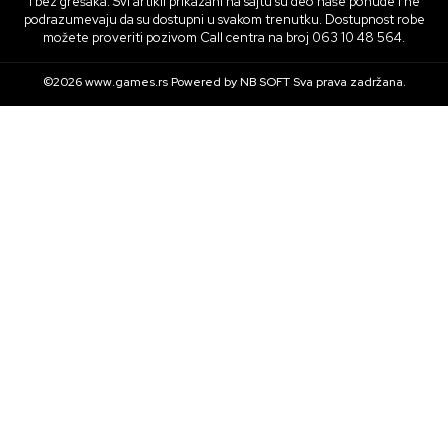
i bez grešaka. Svi artikli prikazani na sajtu su deo naše ponude i ne
podrazumevaju da su dostupni u svakom trenutku. Dostupnost robe
možete proveriti pozivom Call centra na broj 063 10 48 564.
©2026
www.games.rs
Powered by
NB SOFT
Sva prava zadržana.