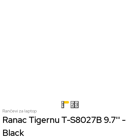
1
2
3
Rančevi za laptop
Ranac Tigernu T-S8027B 9.7'' -
Black