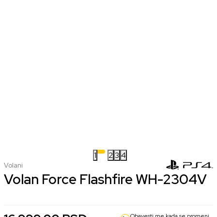
1
2
3
4
Volani
Volan Force Flashfire WH-2304V
Obavesti me kada se promeni