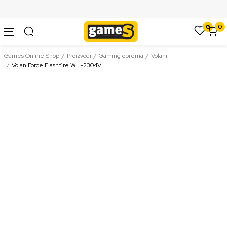
SIGURNO PLAĆANJE PLATNIM KARTICAMA
0
0
Games Online Shop
Proizvodi
Gaming oprema
Volani
Volan Force Flashfire WH-2304V