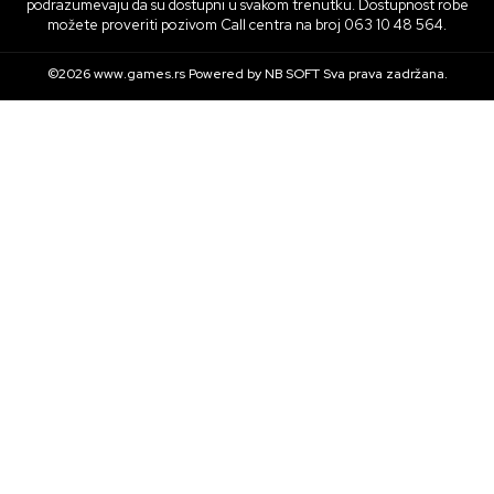
podrazumevaju da su dostupni u svakom trenutku. Dostupnost robe
možete proveriti pozivom Call centra na broj 063 10 48 564.
©2026
www.games.rs
Powered by
NB SOFT
Sva prava zadržana.