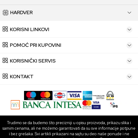
HARDVER
KORISNI LINKOVI
POMOĆ PRI KUPOVINI
KORISNIČKI SERVIS
KONTAKT
Trudimo se da budemo što precizniji u opisu proizvoda, prikazu slika i
samim cenama, ali ne možemo garantovati da su sve informacije potpune
i bez grešaka. Svi artikli prikazani na sajtu su deo naše ponude i ne