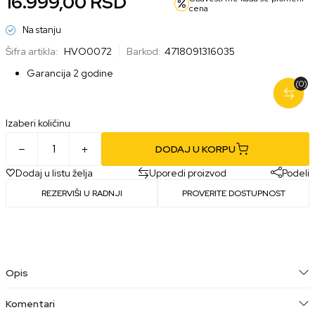
16.999,00
RSD
cena
Na stanju
Šifra artikla:
HVO0072
Barkod:
4718091316035
Garancija 2 godine
(0)
Izaberi količinu
DODAJ U KORPU
Dodaj u listu želja
Uporedi proizvod
Podeli
REZERVIŠI U RADNJI
PROVERITE DOSTUPNOST
Opis
Komentari