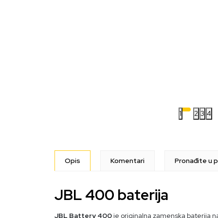
1
2
3
4
Opis
Komentari
Pronađite u p
JBL 400 baterija
JBL Battery 400
je originalna zamenska baterija