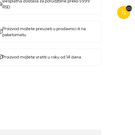
Besplatna dostava za porudžbine preko 5999
RSD.
(0)
Proizvod možete preuzeti u prodavnici ili na
paketomatu.
Proizvod možete vratiti u roku od 14 dana.