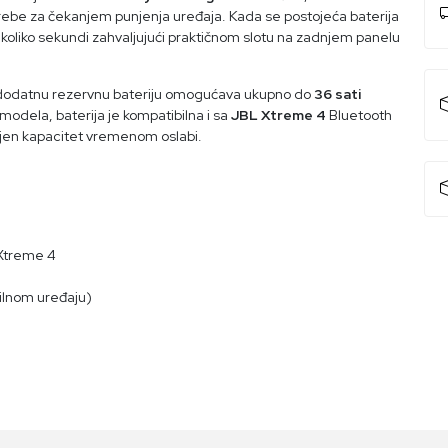
ebe za čekanjem punjenja uređaja. Kada se postojeća baterija
koliko sekundi zahvaljujući praktičnom slotu na zadnjem panelu
z dodatnu rezervnu bateriju omogućava ukupno do
36 sati
modela, baterija je kompatibilna i sa
JBL Xtreme 4
Bluetooth
njen kapacitet vremenom oslabi.
Xtreme 4
bilnom uređaju)