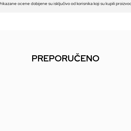
Prikazane ocene dobijene su isključivo od korisnika koji su kupili proizvo
PREPORUČENO
Zvučnik iDance BC100X
- Pink