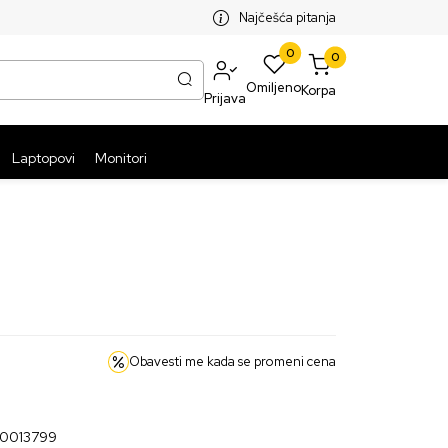
SPLATNA ISPORUKA PAKETA PREKO 5999 RSD
ST
Najčešća pitanja
0
0
Omiljeno
Korpa
Prijava
Laptopovi
Monitori
Obavesti me kada se promeni cena
30013799