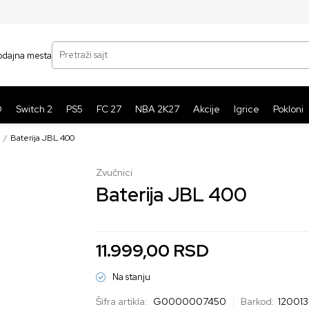
SIGURNO PLAĆANJE PLATNIM KARTICAMA
BE
Pretraži sajt
odajna mesta
O
Switch 2
PS5
FC 27
NBA 2K27
Akcije
Igrice
Pokloni
Baterija JBL 400
Zvučnici
Baterija JBL 400
11.999,00
RSD
Na stanju
Šifra artikla:
G0000007450
Barkod:
12001