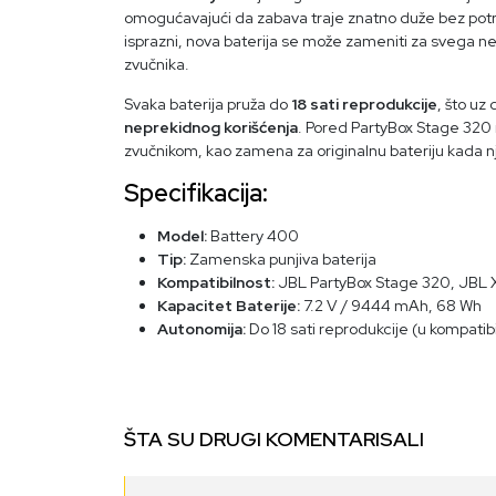
omogućavajući da zabava traje znatno duže bez potr
isprazni, nova baterija se može zameniti za svega ne
zvučnika.
Svaka baterija pruža do
18 sati reprodukcije
, što u
neprekidnog korišćenja
. Pored PartyBox Stage 320 
zvučnikom, kao zamena za originalnu bateriju kada 
Specifikacija:
Model:
Battery 400
Tip:
Zamenska punjiva baterija
Kompatibilnost:
JBL PartyBox Stage 320, JBL 
Kapacitet Baterije:
7.2 V / 9444 mAh, 68 Wh
Autonomija:
Do 18 sati reprodukcije (u kompati
ŠTA SU DRUGI KOMENTARISALI