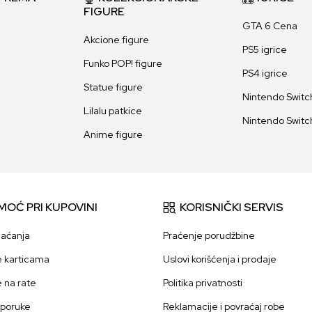
FIGURE
GTA 6 Cena
Akcione figure
PS5 igrice
Funko POP! figure
PS4 igrice
Statue figure
Nintendo Switch
Lilalu patkice
Nintendo Switch
Anime figure
MOĆ PRI KUPOVINI
KORISNIČKI SERVIS
laćanja
Praćenje porudžbine
e karticama
Uslovi korišćenja i prodaje
e na rate
Politika privatnosti
sporuke
Reklamacije i povraćaj robe