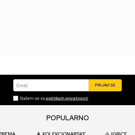
10.999,00
RSD
Email
PRIJAVI SE
Slažem se sa
politikom privatnosti
POPULARNO
PREMA
KOLEKCIONARSKE
IGRICE