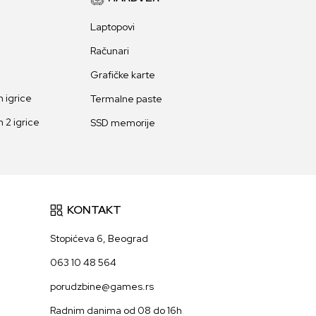
Laptopovi
Računari
Grafičke karte
 igrice
Termalne paste
 2 igrice
SSD memorije
KONTAKT
Stopićeva 6, Beograd
063 10 48 564
porudzbine@games.rs
Radnim danima od 08 do 16h