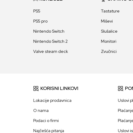
PS5
Tastature
PS5 pro
Miševi
Nintendo Switch
Slušalice
Nintendo Switch 2
Monitori
Valve steam deck
Zvučnici
KORISNI LINKOVI
PO
Lokacije prodavnica
Uslovi p
O nama
Plaćanj
Podaci o firmi
Plaćanj
Najčešća pitanja
Uslovi i