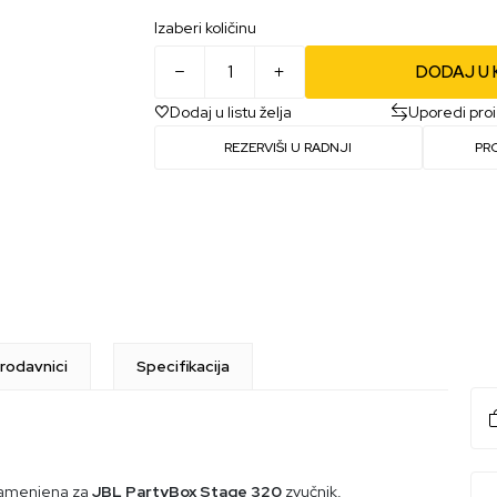
Izaberi količinu
DODAJ U
Dodaj u listu želja
Uporedi pro
REZERVIŠI U RADNJI
PR
rodavnici
Specifikacija
 namenjena za
JBL PartyBox Stage 320
zvučnik,