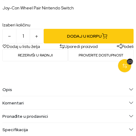
Joy-Con Wheel Pair Nintendo Switch
Izaberi količinu
DODAJ U KORPU
Dodaj u listu želja
Uporedi proizvod
Podeli
REZERVIŠI U RADNJI
PROVERITE DOSTUPNOST
(0)
Opis
Komentari
Pronađite u prodavnici
Specifikacija