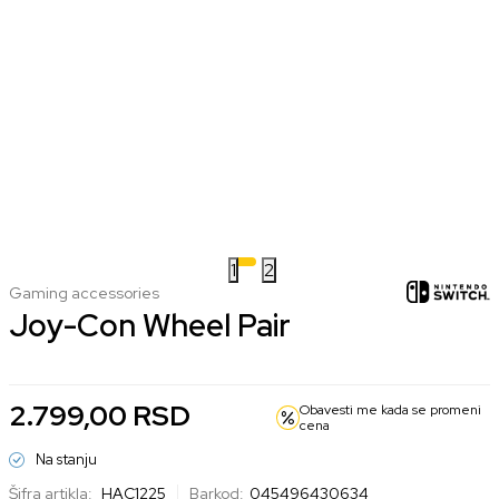
1
2
Gaming accessories
Joy-Con Wheel Pair
2.799,00
RSD
Obavesti me kada se promeni
cena
Na stanju
Šifra artikla:
HAC1225
Barkod:
045496430634