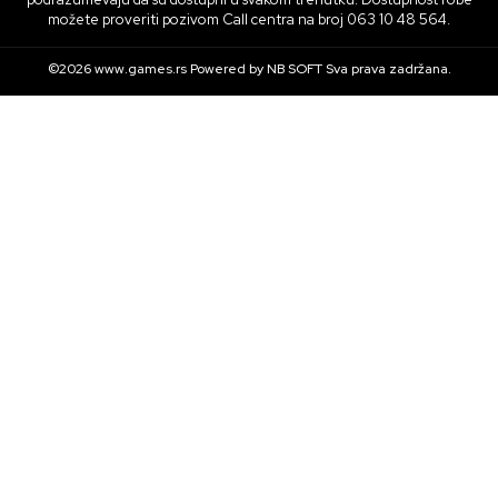
možete proveriti pozivom Call centra na broj 063 10 48 564.
©2026
www.games.rs
Powered by
NB SOFT
Sva prava zadržana.