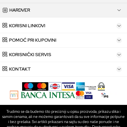
HARDVER
KORISNI LINKOVI
POMOĆ PRI KUPOVINI
KORISNIČKI SERVIS
KONTAKT
Trudimo se da budemo što precizniji u opisu proizvoda, prikazu slika i
samim cenama, ali ne možemo garantovati da su sve informacije potpune
i bez grešaka. Svi artikli prikazani na sajtu su deo naše ponude i ne
podrazumevaju da su dostupni u svakom trenutku. Dostupnost robe