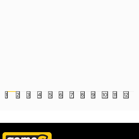
Ergonomska Podloga Za Zglob Ruke
Torbica Konix - One P
Keychron K15M PR63
Case v2
2.499,00
RSD
2.999,00
RSD
1
2
3
4
5
6
7
8
9
10
11
12