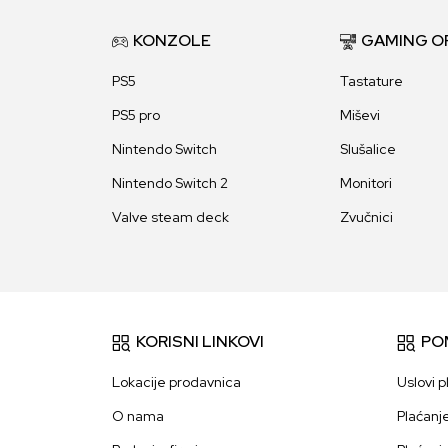
KONZOLE
GAMING O
PS5
Tastature
PS5 pro
Miševi
Nintendo Switch
Slušalice
Nintendo Switch 2
Monitori
Valve steam deck
Zvučnici
KORISNI LINKOVI
PO
Lokacije prodavnica
Uslovi p
O nama
Plaćanj