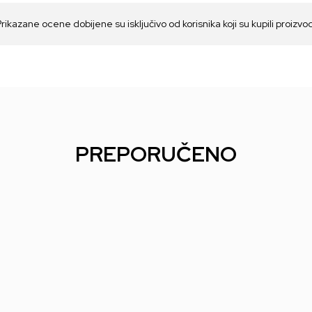
Prikazane ocene dobijene su isključivo od korisnika koji su kupili proizvo
PREPORUČENO
1 BL
Keycap DOT Tmn - Gold
Keycap DOT Tmn - D20
Key