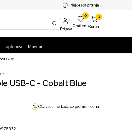
SPLATNA ISPORUKA PAKETA PREKO 5999 RSD
ST
Najčešća pitanja
0
0
Omiljeno
Korpa
Prijava
Laptopovi
Monitori
balt Blue
ure
ble USB-C - Cobalt Blue
Obavesti me kada se promeni cena
9978932