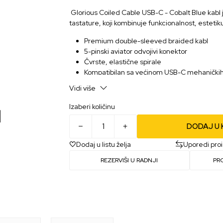
Glorious Coiled Cable USB-C - Cobalt Blue kabl 
tastature, koji kombinuje funkcionalnost, estetik
Premium double-sleeved braided kabl
5-pinski aviator odvojivi konektor
Čvrste, elastične spirale
Kompatibilan sa većinom USB-C mehaničkih
Numpad
Vidi više
Izaberi količinu
DODAJ U
Dodaj u listu želja
Uporedi pro
REZERVIŠI U RADNJI
PR