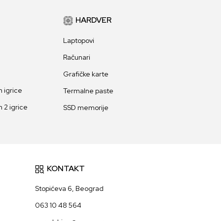
HARDVER
Laptopovi
Računari
Grafičke karte
 igrice
Termalne paste
 2 igrice
SSD memorije
KONTAKT
Stopićeva 6, Beograd
063 10 48 564