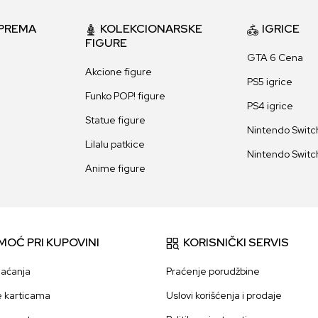
PREMA
KOLEKCIONARSKE
IGRICE
FIGURE
GTA 6 Cena
Akcione figure
PS5 igrice
Funko POP! figure
PS4 igrice
Statue figure
Nintendo Switch
Lilalu patkice
Nintendo Switch
Anime figure
MOĆ PRI KUPOVINI
KORISNIČKI SERVIS
laćanja
Praćenje porudžbine
e karticama
Uslovi korišćenja i prodaje