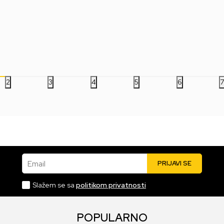
Middle Finger
Es
249,00
RSD
249,00
RSD
24
2
3
4
5
6
Email
PRIJAVI SE
Slažem se sa
politikom privatnosti
POPULARNO