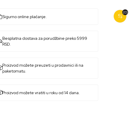
(0)
Sigurno online plaćanje.
Besplatna dostava za porudžbine preko 5999
RSD.
Proizvod možete preuzeti u prodavnici ili na
paketomatu.
Proizvod možete vratiti u roku od 14 dana.