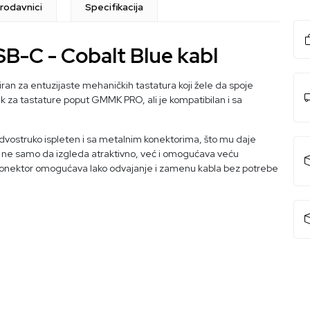
rodavnici
Specifikacija
SB-C - Cobalt Blue kabl
iran za entuzijaste mehaničkih tastatura koji žele da spoje
ak za tastature poput GMMK PRO, ali je kompatibilan i sa
je dvostruko ispleten i sa metalnim konektorima, što mu daje
bla ne samo da izgleda atraktivno, već i omogućava veću
tor konektor omogućava lako odvajanje i zamenu kabla bez potrebe