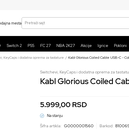
SIGURNO PLAĆANJE PLATNIM KARTICAMA
BE
Pretraži sajt
odajna mesta
O
Switch 2
PS5
FC 27
NBA 2K27
Akcije
Igrice
Pokloni
i, KeyCaps i dodatna oprema za tastature
Kabl Glorious Coiled Cable USB-C - Co
Switchevi, KeyCaps i dodatna oprema za tastat
Kabl Glorious Coiled Ca
5.999,00
RSD
Na stanju
Šifra artikla:
G0000001560
Barkod:
81006