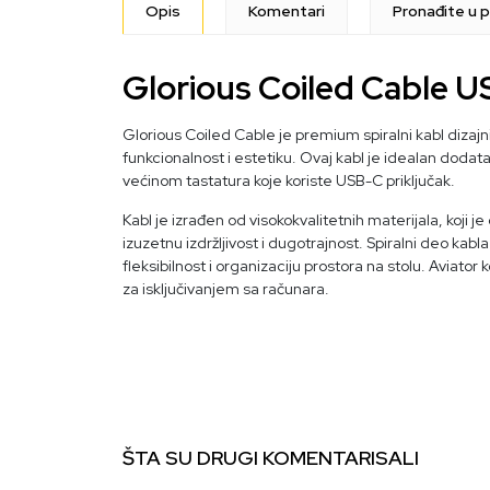
Opis
Komentari
Pronađite u p
Glorious Coiled Cable U
Glorious Coiled Cable je premium spiralni kabl dizajn
funkcionalnost i estetiku. Ovaj kabl je idealan dodat
većinom tastatura koje koriste USB-C priključak.
Kabl je izrađen od visokokvalitetnih materijala, koji 
izuzetnu izdržljivost i dugotrajnost. Spiralni deo ka
fleksibilnost i organizaciju prostora na stolu. Avia
za isključivanjem sa računara.
ŠTA SU DRUGI KOMENTARISALI