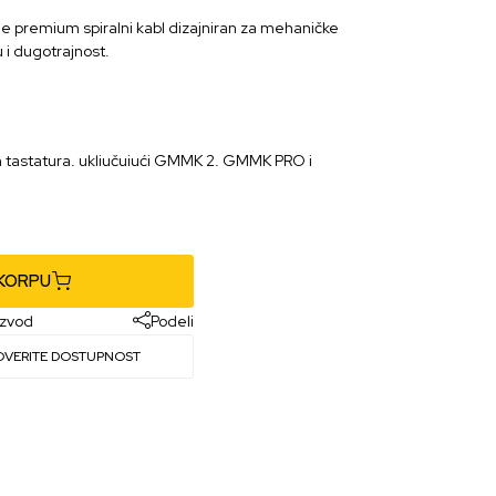
je premium spiralni kabl dizajniran za mehaničke
u i dugotrajnost.
 tastatura, uključujući GMMK 2, GMMK PRO i
 KORPU
izvod
Podeli
OVERITE DOSTUPNOST