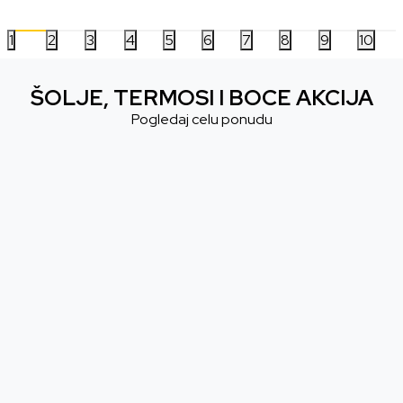
1
2
3
4
5
6
7
8
9
10
ŠOLJE, TERMOSI I BOCE AKCIJA
Pogledaj celu ponudu