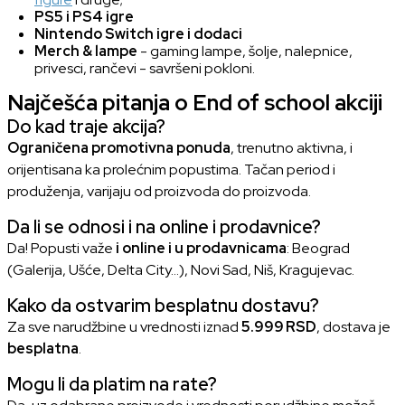
PS5 i PS4 igre
Nintendo Switch igre i dodaci
Merch & lampe
- gaming lampe, šolje, nalepnice,
privesci, rančevi - savršeni pokloni.
Najčešća pitanja o End of school akciji
Do kad traje akcija?
Ograničena promotivna ponuda
, trenutno aktivna, i
orijentisana ka prolećnim popustima. Tačan period i
produženja, varijaju od proizvoda do proizvoda.
Da li se odnosi i na online i prodavnice?
Da! Popusti važe
i online i u prodavnicama
: Beograd
(Galerija, Ušće, Delta City...), Novi Sad, Niš, Kragujevac.
Kako da ostvarim besplatnu dostavu?
Za sve narudžbine u vrednosti iznad
5.999 RSD
, dostava je
besplatna
.
Mogu li da platim na rate?