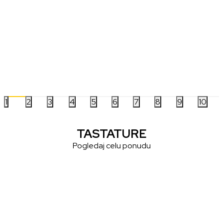
Miš Asus ROG Harpe Ace Mini P716 -
Miš Razer Deathadder
White
Black
16.499,00
RSD
6.499,00
RSD
1
2
3
4
5
6
7
8
9
10
TASTATURE
Pogledaj celu ponudu