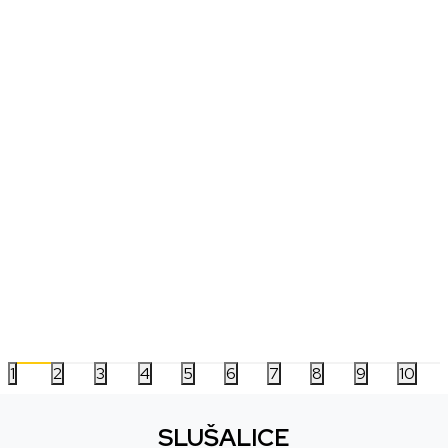
Tastatura Redragon Trundle K668WBO
Tastatura Corsair K
8.299,00
RSD
6.999,00
RSD
1
2
3
4
5
6
7
8
9
10
SLUŠALICE