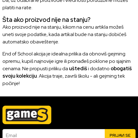
Da, uz odabrane proizvode i vrednosti porudžbine možeš
platiti na rate.
Šta ako proizvod nije na stanju?
Ako proizvod nije na stanju, kikom na cenu artikla možeš
uneti svoje podatke, kada artikal bude na stanju dobićeš
automatsko obaveštenje.
End of School akcija je idealna prilika da obnoviš gejming
opremu, kupiš najnovije igre ili pronađeš poklone po sjajnim
cenama. Ne propusti priliku da
uštediš
i dodatno
obogatiš
svoju kolekciju
. Akcija traje, završi školu - ali gejming tek
počinje!
Email
PRIJAVI SE