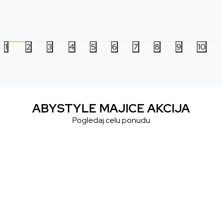
21.999,00
RSD
14.999,00
RSD
1
2
3
4
5
6
7
8
9
10
ABYSTYLE MAJICE AKCIJA
Pogledaj celu ponudu