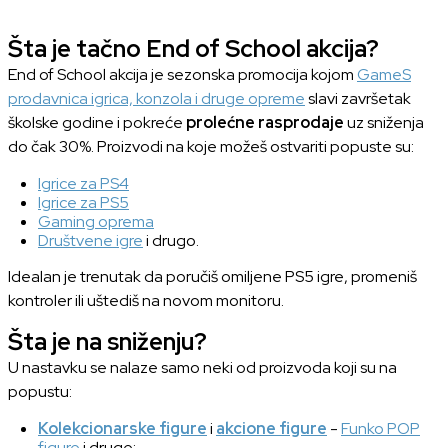
Šta je tačno End of School akcija?
End of School akcija je sezonska promocija kojom
GameS
prodavnica igrica, konzola i druge opreme
slavi završetak
školske godine i pokreće
prolećne rasprodaje
uz sniženja
do čak 30%. Proizvodi na koje možeš ostvariti popuste su:
Igrice za PS4
Igrice za PS5
Gaming oprema
Društvene igre
i drugo.
Idealan je trenutak da poručiš omiljene PS5 igre, promeniš
kontroler ili uštediš na novom monitoru.
Šta je na sniženju?
U nastavku se nalaze samo neki od proizvoda koji su na
popustu:
Kolekcionarske figure
i
akcione figure
-
Funko POP
figure
i druge;