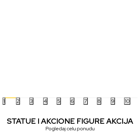
Majica AbyStyle Assassin's Creed-
Majica AbyStyle Assa
Assassin - L
Assassin - M
2.999,00
RSD
2.999,00
RSD
1
2
3
4
5
6
7
8
9
10
STATUE I AKCIONE FIGURE AKCIJA
Pogledaj celu ponudu