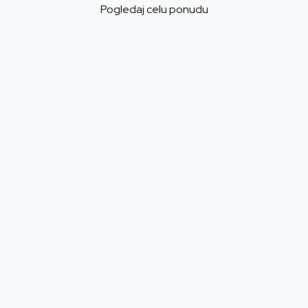
Pogledaj celu ponudu
Slušalice Razer BlackShark V2
Slušalice Asus ROG 
HyperSpeed Wireless
Wireless - White