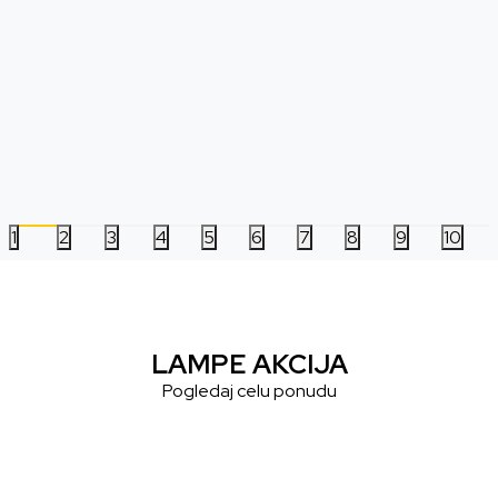
Boca Pyramid - League Of Legends -
Boca Pyramid - Lotso
Metal Bottle
Paradise - Plastic Bot
2.499,00
RSD
899,00
RSD
1
2
3
4
5
6
7
8
9
10
LAMPE AKCIJA
Pogledaj celu ponudu