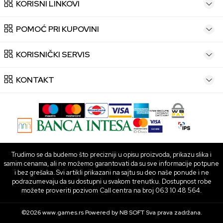
KORISNI LINKOVI
POMOĆ PRI KUPOVINI
KORISNIČKI SERVIS
KONTAKT
Trudimo se da budemo što precizniji u opisu proizvoda, prikazu slika i
samim cenama, ali ne možemo garantovati da su sve informacije potpune
i bez grešaka. Svi artikli prikazani na sajtu su deo naše ponude i ne
podrazumevaju da su dostupni u svakom trenutku. Dostupnost robe
možete proveriti pozivom Call centra na broj 063 10 48 564.
©2026
www.games.rs
Powered by
NB SOFT
Sva prava zadržana.