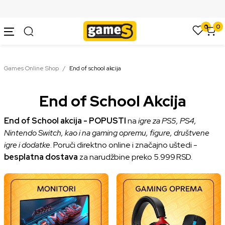
SIGURNO PLAĆANJE PLATNIM KARTICAMA
0
0
Games Online Shop
End of school akcija
End of School Akcija
End of School akcija - POPUSTI
na
igre za PS5, PS4,
Nintendo Switch, kao i na gaming opremu, figure, društvene
igre i dodatke
. Poruči direktno online i značajno uštedi -
besplatna dostava
za narudžbine preko 5.999 RSD.