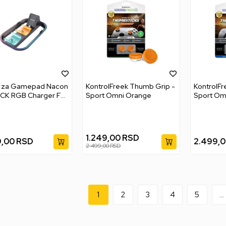
č za Gamepad Nacon
KontrolFreek Thumb Grip -
KontrolFr
CK RGB Charger For
Sport Omni Orange
Sport Om
Controller &
do Switch 2 Console
1.249,00
RSD
9,00
RSD
2.499,
2.499,00
RSD
1
2
3
4
5
...