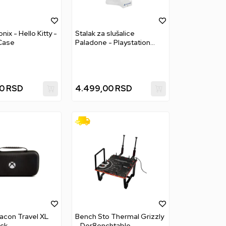
nix - Hello Kitty -
Stalak za slušalice
Case
Paladone - Playstation
Headphone Stand With
Light
0
RSD
4.499,00
RSD
acon Travel XL
Bench Sto Thermal Grizzly
ack
- Der8enchtable