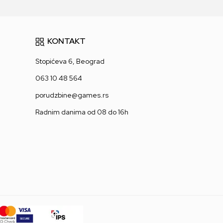
KONTAKT
Stopićeva 6, Beograd
063 10 48 564
porudzbine@games.rs
Radnim danima od 08 do 16h