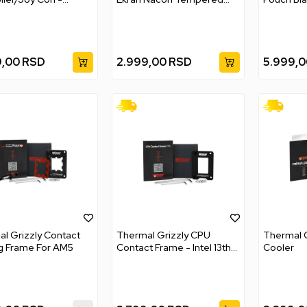
ro Charger
Glass
9,00
RSD
2.999,00
RSD
5.999,0
l Grizzly Contact
Thermal Grizzly CPU
Thermal G
g Frame For AM5
Contact Frame - Intel 13th
Cooler
And 14th Gen Cpu