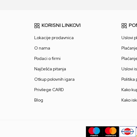
KORISNI LINKOVI
PO
Lokacije prodavnica
Uslovi p
O nama
Plaćanj
Podaci o firmi
Plaćanj
Najčešća pitanja
Uslovi i
Otkup polovnih igara
Politika
Privilege CARD
Kako kup
Blog
Kako isk