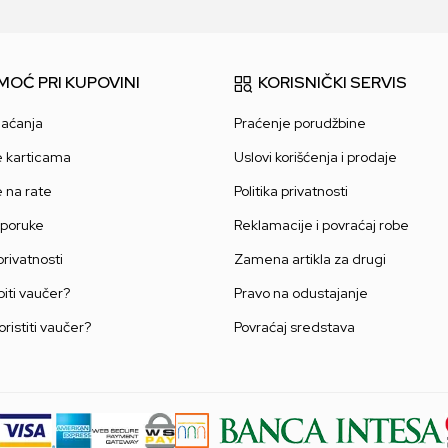
MOĆ PRI KUPOVINI
KORISNIČKI SERVIS
laćanja
Praćenje porudžbine
e karticama
Uslovi korišćenja i prodaje
e na rate
Politika privatnosti
sporuke
Reklamacije i povraćaj robe
 privatnosti
Zamena artikla za drugi
iti vaučer?
Pravo na odustajanje
oristiti vaučer?
Povraćaj sredstava