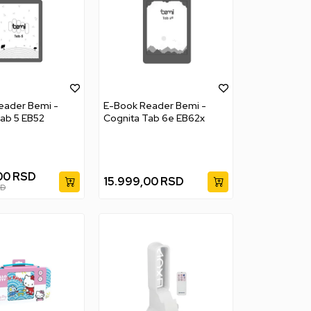
eader Bemi -
E-Book Reader Bemi -
ab 5 EB52
Cognita Tab 6e EB62x
00
RSD
15.999,00
RSD
SD