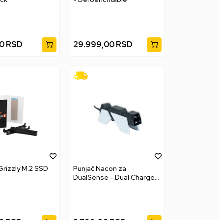
0
RSD
29.999,00
RSD
rizzly M.2 SSD
Punjač Nacon za
DualSense - Dual Charger
V4