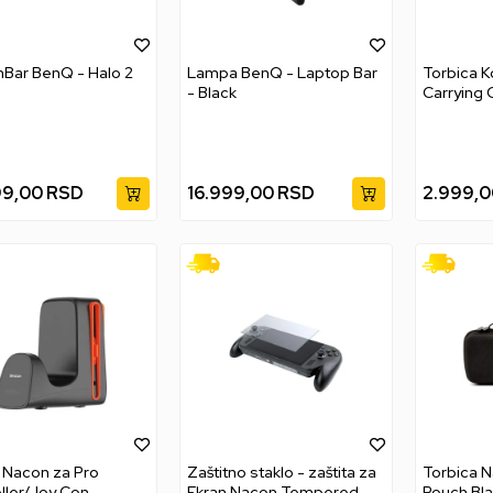
Bar BenQ - Halo 2
Lampa BenQ - Laptop Bar
Torbica Ko
- Black
Carrying 
99,00
RSD
16.999,00
RSD
2.999,0
 Nacon za Pro
Zaštitno staklo - zaštita za
Torbica N
ller/Joy Con -
Ekran Nacon Tempered
Pouch Bl