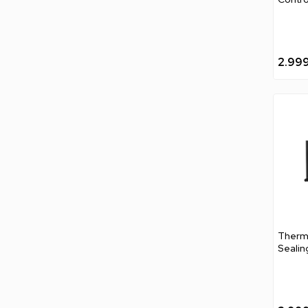
Quadp
2.99
Therma
Sealin