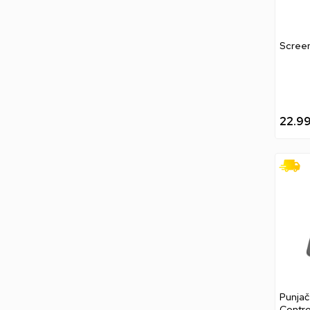
Screen
22.9
Punjač
Contro