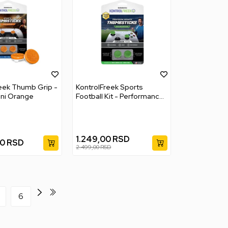
eek Thumb Grip -
KontrolFreek Sports
ni Orange
Football Kit - Performance
Thumbsticks
1.249,00
RSD
00
RSD
2.499,00
RSD
6