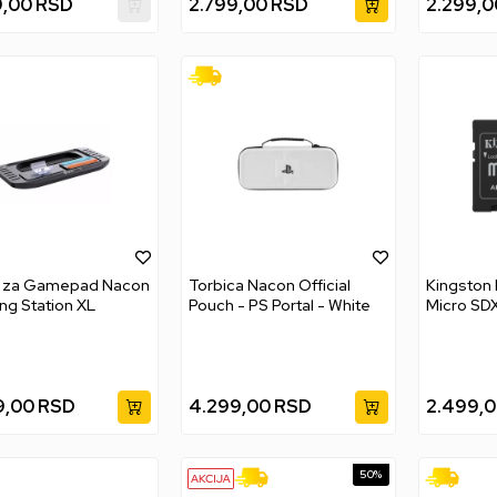
9,00
RSD
2.799,00
RSD
2.299,0
č za Gamepad Nacon
Torbica Nacon Official
Kingston
ng Station XL
Pouch - PS Portal - White
Micro SD
Plus G3 
9,00
RSD
4.299,00
RSD
2.499,
50
%