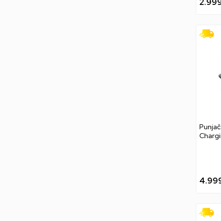
2.99
Punja
Chargi
4.99