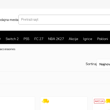
SIGURNO PLAĆANJE PLATNIM KARTICAMA
BE
Pretraži sajt
odajna mesta
O
Switch 2
PS5
FC 27
NBA 2K27
Akcije
Igrice
Pokloni
accessories
Sortiraj