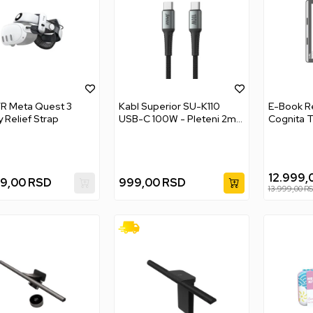
R Meta Quest 3
Kabl Superior SU-K110
E-Book R
y Relief Strap
USB-C 100W - Pleteni 2m -
Cognita T
Grey
12.999,
99,00
RSD
999,00
RSD
13.999,00
R