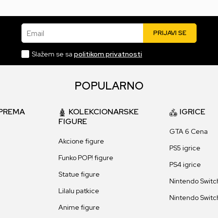
Email
PRIJAVI SE
Slažem se sa
politikom privatnosti
POPULARNO
PREMA
KOLEKCIONARSKE
IGRICE
FIGURE
GTA 6 Cena
Akcione figure
PS5 igrice
Funko POP! figure
PS4 igrice
Statue figure
Nintendo Switch
Lilalu patkice
Nintendo Switch
Anime figure