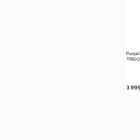
Punja
TRIDO
2 Pro 
Ninten
3.99