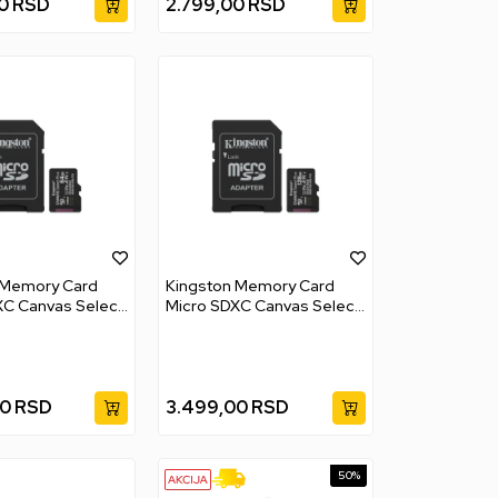
0
RSD
2.799,00
RSD
 Memory Card
Kingston Memory Card
XC Canvas Select
Micro SDXC Canvas Select
64GB
Plus G3 128GB
00
RSD
3.499,00
RSD
50
%