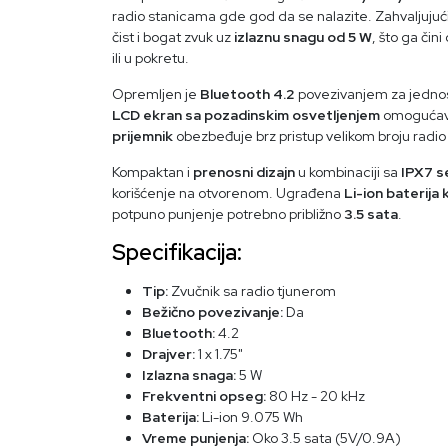
radio stanicama gde god da se nalazite. Zahvaljujuć
čist i bogat zvuk uz
izlaznu snagu od 5 W
, što ga či
ili u pokretu.
Opremljen je
Bluetooth 4.2
povezivanjem za jednos
LCD ekran sa pozadinskim osvetljenjem
omogućava
prijemnik
obezbeđuje brz pristup velikom broju radio 
Kompaktan i
prenosni dizajn
u kombinaciji sa
IPX7 s
korišćenje na otvorenom. Ugrađena
Li-ion baterija
potpuno punjenje potrebno približno
3.5 sata
.
Specifikacija:
Tip:
Zvučnik sa radio tjunerom
Bežično povezivanje:
Da
Bluetooth:
4.2
Drajver:
1 x 1.75"
Izlazna snaga:
5 W
Frekventni opseg:
80 Hz - 20 kHz
Baterija:
Li-ion 9.075 Wh
Vreme punjenja:
Oko 3.5 sata (5V/0.9A)