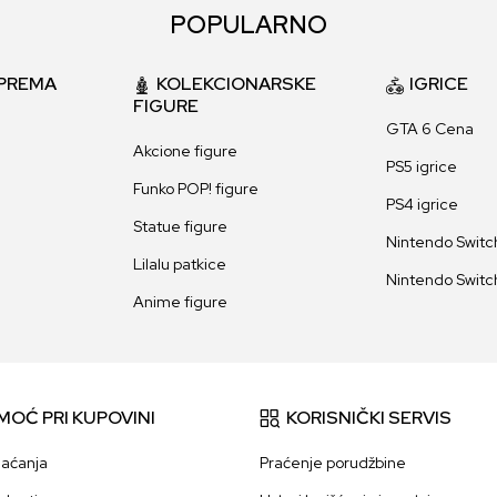
POPULARNO
PREMA
KOLEKCIONARSKE
IGRICE
FIGURE
GTA 6 Cena
Akcione figure
PS5 igrice
Funko POP! figure
PS4 igrice
Statue figure
Nintendo Switch
Lilalu patkice
Nintendo Switch
Anime figure
MOĆ PRI KUPOVINI
KORISNIČKI SERVIS
laćanja
Praćenje porudžbine