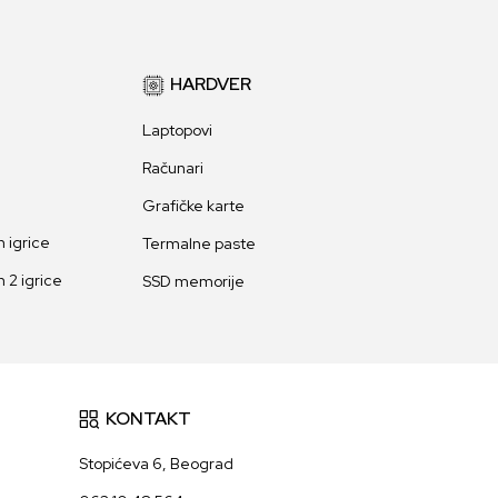
HARDVER
Laptopovi
Računari
Grafičke karte
 igrice
Termalne paste
 2 igrice
SSD memorije
KONTAKT
Stopićeva 6, Beograd