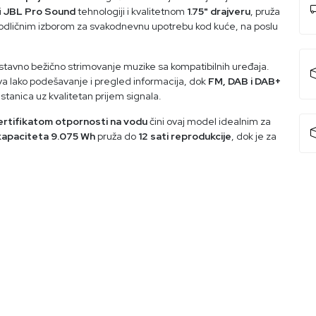
i
JBL Pro Sound
tehnologiji i kvalitetnom
1.75" drajveru
, pruža
ni odličnim izborom za svakodnevnu upotrebu kod kuće, na poslu
tavno bežično strimovanje muzike sa kompatibilnih uređaja.
 lako podešavanje i pregled informacija, dok
FM, DAB i DAB+
stanica uz kvalitetan prijem signala.
ertifikatom otpornosti na vodu
čini ovaj model idealnim za
 kapaciteta 9.075 Wh
pruža do
12 sati reprodukcije
, dok je za