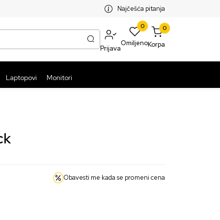
SPLATNA ISPORUKA PAKETA PREKO 5999 RSD
ST
Najčešća pitanja
0
0
Omiljeno
Korpa
Prijava
Laptopovi
Monitori
ck
Obavesti me kada se promeni cena