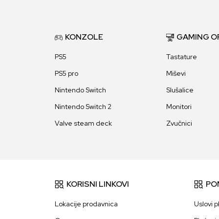
KONZOLE
GAMING O
PS5
Tastature
PS5 pro
Miševi
Nintendo Switch
Slušalice
Nintendo Switch 2
Monitori
Valve steam deck
Zvučnici
KORISNI LINKOVI
PO
Lokacije prodavnica
Uslovi p