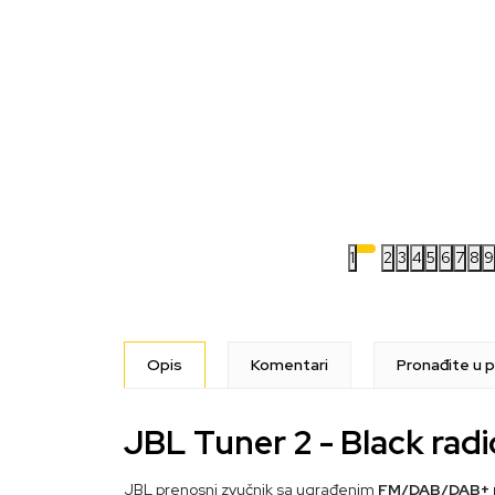
1
2
3
4
5
6
7
8
9
Opis
Komentari
Pronađite u p
JBL Tuner 2 - Black radi
JBL prenosni zvučnik sa ugrađenim
FM/DAB/DAB+ r