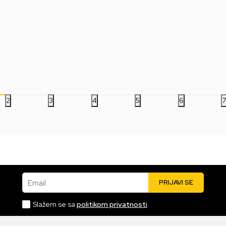
Radio Sat JBL Horizon 3
Nintendo Talking Flower
Sat
(Super Mario)
- I
17.999,00
RSD
5.999,00
RSD
3.
2
3
4
5
6
Email
PRIJAVI SE
Slažem se sa
politikom privatnosti