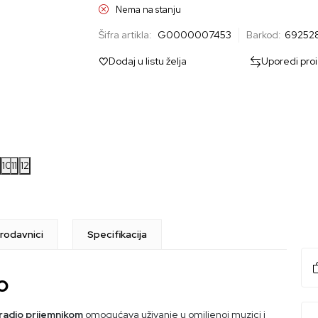
Nema na stanju
Šifra artikla:
G0000007453
Barkod:
69252
Dodaj u listu želja
Uporedi pro
10
11
12
rodavnici
Specifikacija
o
adio prijemnikom
omogućava uživanje u omiljenoj muzici i