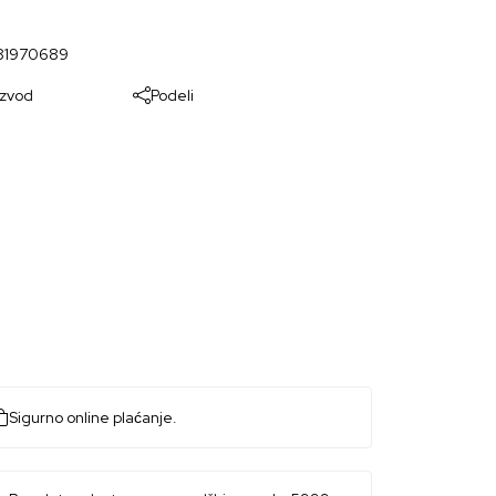
81970689
izvod
Podeli
Sigurno online plaćanje.