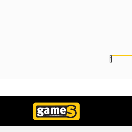
Sat Paladone Toy Story -
Radio JBL Tuner 2 -
Buzz Lightyear Icon
White
Alarm Clock
3.999,00
RSD
14.699,00
RSD
1