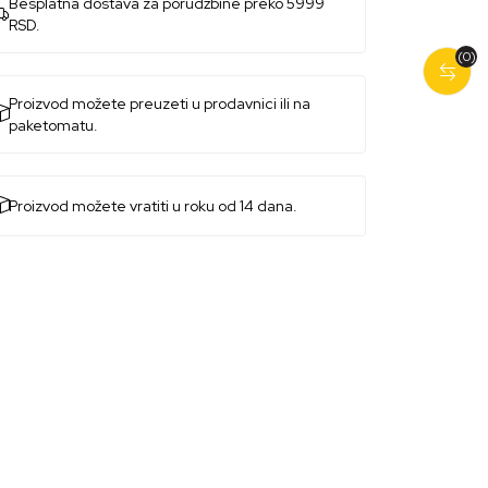
Besplatna dostava za porudžbine preko 5999
RSD.
(0)
Proizvod možete preuzeti u prodavnici ili na
paketomatu.
Proizvod možete vratiti u roku od 14 dana.