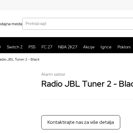
SIGURNO PLAĆANJE PLATNIM KARTICAMA
BE
Pretraži sajt
odajna mesta
O
Switch 2
PS5
FC 27
NBA 2K27
Akcije
Igrice
Pokloni
adio JBL Tuner 2 - Black
Alarm satovi
Radio JBL Tuner 2 - Bla
Kontaktirajte nas za više detalja