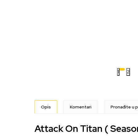
1
2
Opis
Komentari
Pronađite u p
Attack On Titan ( Seaso