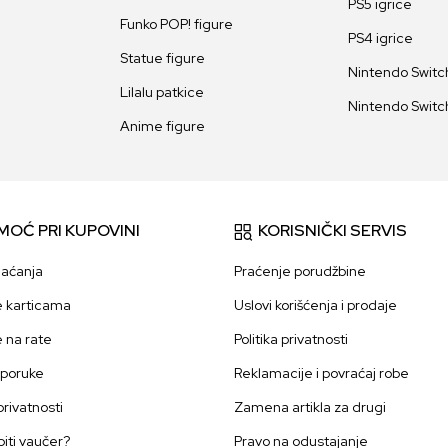
PS5 igrice
Funko POP! figure
PS4 igrice
Statue figure
Nintendo Switch
Lilalu patkice
Nintendo Switch
Anime figure
MOĆ PRI KUPOVINI
KORISNIČKI SERVIS
laćanja
Praćenje porudžbine
e karticama
Uslovi korišćenja i prodaje
e na rate
Politika privatnosti
sporuke
Reklamacije i povraćaj robe
 privatnosti
Zamena artikla za drugi
iti vaučer?
Pravo na odustajanje