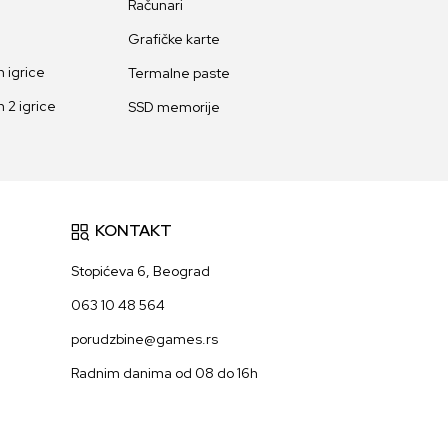
Računari
Grafičke karte
 igrice
Termalne paste
 2 igrice
SSD memorije
KONTAKT
Stopićeva 6, Beograd
063 10 48 564
porudzbine@games.rs
Radnim danima od 08 do 16h