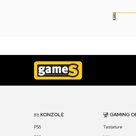
1
KONZOLE
GAMING O
PS5
Tastature