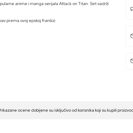
ularne anime i manga serijala Attack on Titan. Set sadrži
bav prema ovoj epskoj franšizi.
Prikazane ocene dobijene su isključivo od korisnika koji su kupili proizvo