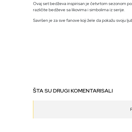
Ovaj set bedževa inspirisan je četvrtom sezonom pop
različite bedževe sa likovima i simbolima iz serije.
Savršen je za sve fanove koji žele da pokažu svoju lju
ŠTA SU DRUGI KOMENTARISALI