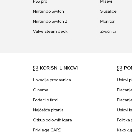
PS5 pro
Miševi
Nintendo Switch
Slušalice
Nintendo Switch 2
Monitori
Valve steam deck
Zvučnici
KORISNI LINKOVI
PO
Lokacije prodavnica
Uslovi p
O nama
Plaćanj
Podaci o firmi
Plaćanj
Najčešća pitanja
Uslovi i
Otkup polovnih igara
Politika
Privilege CARD
Kako kup