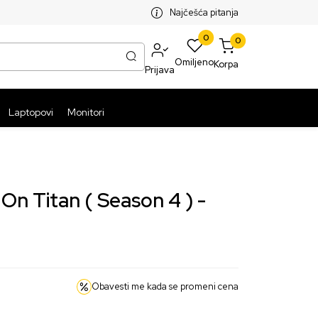
SPLATNA ISPORUKA PAKETA PREKO 5999 RSD
ST
Najčešća pitanja
0
0
Omiljeno
Korpa
Prijava
Laptopovi
Monitori
On Titan ( Season 4 ) -
Obavesti me kada se promeni cena