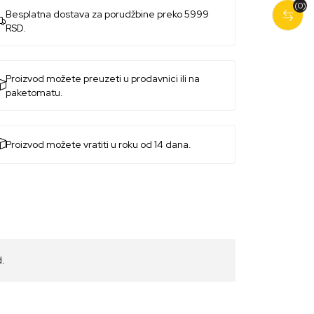
(0)
Besplatna dostava za porudžbine preko 5999
RSD.
Proizvod možete preuzeti u prodavnici ili na
paketomatu.
Proizvod možete vratiti u roku od 14 dana.
d.