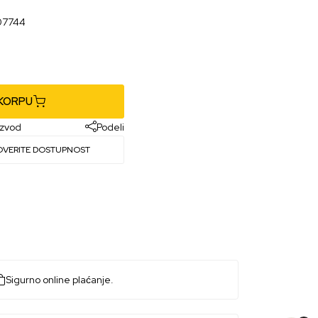
07744
 KORPU
izvod
Podeli
OVERITE DOSTUPNOST
Sigurno online plaćanje.