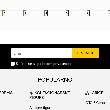
2
3
4
5
6
Email
PRIJAVI SE
Slažem se sa
politikom privatnosti
POPULARNO
PREMA
KOLEKCIONARSKE
IGRICE
FIGURE
GTA 6 Cena
Akcione figure