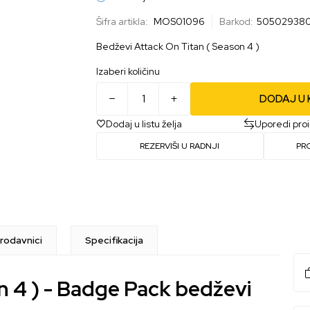
Šifra artikla:
MOS01096
Barkod:
50502938
Bedževi Attack On Titan ( Season 4 )
Izaberi količinu
DODAJ U
Dodaj u listu želja
Uporedi pro
REZERVIŠI U RADNJI
PR
rodavnici
Specifikacija
n 4 ) - Badge Pack bedževi