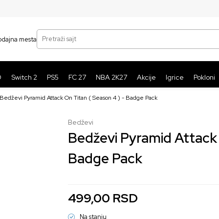
SIGURNO PLAĆANJE PLATNIM KARTICAMA
BE
Pretraži sajt
odajna mesta
O
Switch 2
PS5
FC 27
NBA 2K27
Akcije
Igrice
Pokloni
Bedževi Pyramid Attack On Titan ( Season 4 ) - Badge Pack
Bedževi
Bedževi Pyramid Attack 
Badge Pack
499,00
RSD
Na stanju