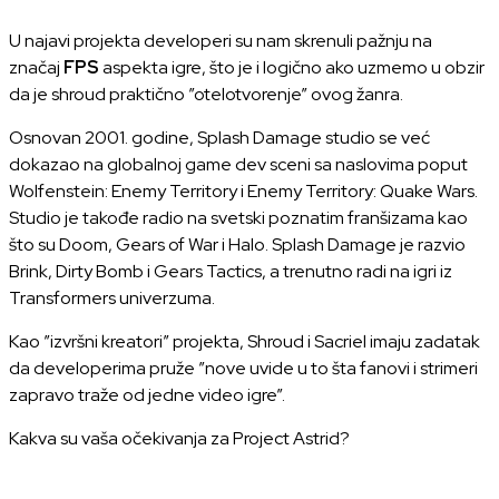
U najavi projekta developeri su nam skrenuli pažnju na
značaj
FPS
aspekta igre, što je i logično ako uzmemo u obzir
da je shroud praktično ”otelotvorenje” ovog žanra.
Osnovan 2001. godine, Splash Damage studio se već
dokazao na globalnoj game dev sceni sa naslovima poput
Wolfenstein: Enemy Territory i Enemy Territory: Quake Wars.
Studio je takođe radio na svetski poznatim franšizama kao
što su Doom, Gears of War i Halo. Splash Damage je razvio
Brink, Dirty Bomb i Gears Tactics, a trenutno radi na igri iz
Transformers univerzuma.
Kao ”izvršni kreatori” projekta, Shroud i Sacriel imaju zadatak
da developerima pruže ”nove uvide u to šta fanovi i strimeri
zapravo traže od jedne video igre”.
Kakva su vaša očekivanja za Project Astrid?