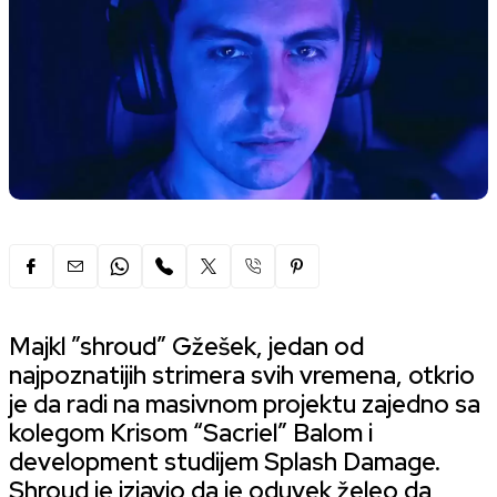
Majkl ”shroud” Gžešek, jedan od
najpoznatijih strimera svih vremena, otkrio
je da radi na masivnom projektu zajedno sa
kolegom Krisom “Sacriel” Balom i
development studijem Splash Damage.
Shroud je izjavio da je oduvek želeo da