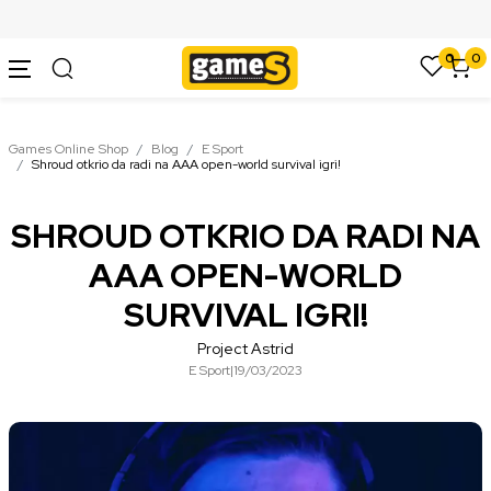
SIGURNO PLAĆANJE PLATNIM KARTICAMA
0
0
Games Online Shop
Blog
E Sport
Shroud otkrio da radi na AAA open-world survival igri!
SHROUD OTKRIO DA RADI NA
AAA OPEN-WORLD
SURVIVAL IGRI!
Project Astrid
E Sport
|
19/03/2023