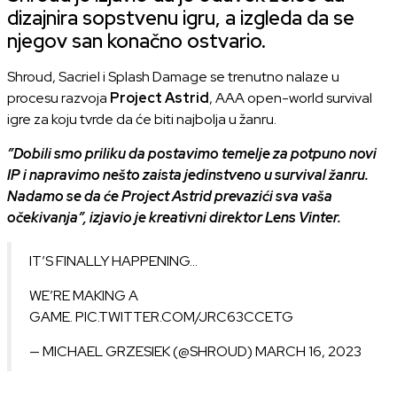
dizajnira sopstvenu igru, a izgleda da se
njegov san konačno ostvario.
Shroud, Sacriel i Splash Damage se trenutno nalaze u
procesu razvoja
Project Astrid
, AAA open-world survival
igre za koju tvrde da će biti najbolja u žanru.
”Dobili smo priliku da postavimo temelje za potpuno novi
IP i napravimo nešto zaista jedinstveno u survival žanru.
Nadamo se da će Project Astrid prevazići sva vaša
očekivanja”, izjavio je kreativni direktor Lens Vinter.
IT’S FINALLY HAPPENING…
WE’RE MAKING A
GAME.
PIC.TWITTER.COM/JRC63CCETG
— MICHAEL GRZESIEK (@SHROUD)
MARCH 16, 2023