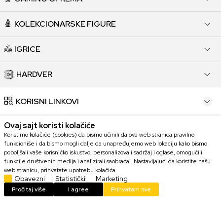
KOLEKCIONARSKE FIGURE
IGRICE
HARDVER
KORISNI LINKOVI
Ovaj sajt koristi kolačiće
POMOĆ PRI KUPOVINI
Koristimo kolačiće (cookies) da bismo učinili da ova web stranica pravilno
funkcioniše i da bismo mogli dalje da unapređujemo web lokaciju kako bismo
KORISNIČKI SERVIS
poboljšali vaše korisničko iskustvo, personalizovali sadržaj i oglase, omogućili
funkcije društvenih medija i analizirali saobraćaj. Nastavljajući da koristite našu
web stranicu, prihvatate upotrebu kolačića.
KONTAKT
Obavezni
Statistički
Marketing
Pročitaj više
I agree
Prihvatam sve