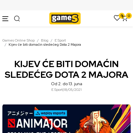
SIGURNO PLAĆANJE PLATNIM KARTICAMA
0
0
Games Online Shop
Blog
E Sport
Kijev će biti domaćin sledećeg Dota 2 Majora
KIJEV ĆE BITI DOMAĆIN
SLEDEĆEG DOTA 2 MAJORA
Od 2. do 13. juna
E Sport
|
18/05/2021