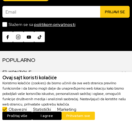
Email
PRIJAVI SE
Slažem se sa
politikom privatnosti
POPULARNO
KONZOLE
Ovaj sajt koristi kolačiće
Koristimo kolačiće (cookies) da bismo učinili da ova web stranica pravilno
GAMING OPREMA
funkcioniše i da bismo mogli dalje da unapređujemo web lokaciju kako bismo
poboljšali vaše korisničko iskustvo, personalizovali sadržaj i oglase, omogućili
funkcije društvenih medija i analizirali saobraćaj. Nastavljajući da koristite našu
KOLEKCIONARSKE FIGURE
web stranicu, prihvatate upotrebu kolačića.
Obavezni
Statistički
Marketing
Pročitaj više
I agree
Prihvatam sve
IGRICE