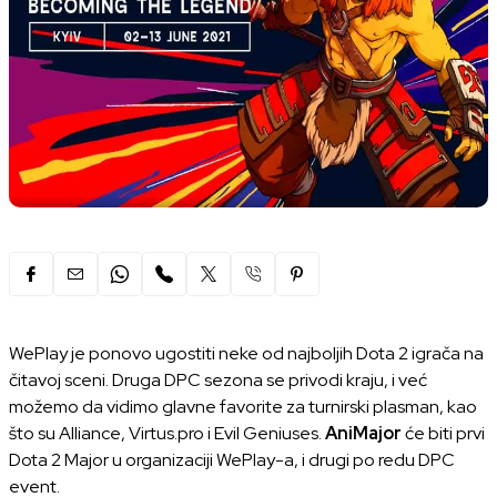
WePlay je ponovo ugostiti neke od najboljih Dota 2 igrača na
čitavoj sceni. Druga DPC sezona se privodi kraju, i već
možemo da vidimo glavne favorite za turnirski plasman, kao
što su Alliance, Virtus.pro i Evil Geniuses.
AniMajor
će biti prvi
Dota 2 Major u organizaciji WePlay-a, i drugi po redu DPC
event.