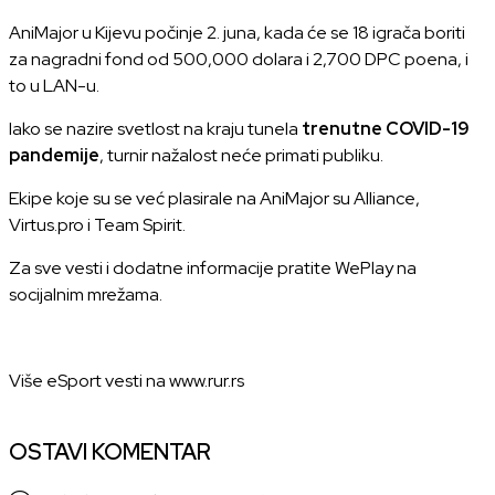
AniMajor u Kijevu počinje 2. juna, kada će se 18 igrača boriti
za nagradni fond od 500,000 dolara i 2,700 DPC poena, i
to u LAN-u.
Iako se nazire svetlost na kraju tunela
trenutne COVID-19
pandemije
, turnir nažalost neće primati publiku.
Ekipe koje su se već plasirale na AniMajor su Alliance,
Virtus.pro i Team Spirit.
Za sve vesti i dodatne informacije pratite WePlay na
socijalnim mrežama.
Više eSport vesti na
www.rur.rs
OSTAVI KOMENTAR