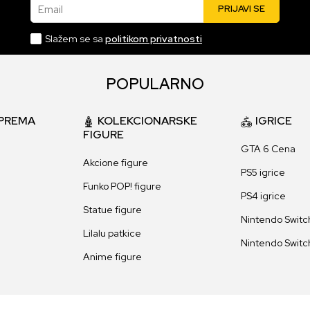
Email
PRIJAVI SE
Slažem se sa
politikom privatnosti
POPULARNO
PREMA
KOLEKCIONARSKE
IGRICE
FIGURE
GTA 6 Cena
Akcione figure
PS5 igrice
Funko POP! figure
PS4 igrice
Statue figure
Nintendo Switch
Lilalu patkice
Nintendo Switch
Anime figure