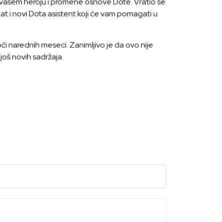
 vašem heroju i promene osnove Dote. Vratio se
at i novi Dota asistent koji će vam pomagati u
i narednih meseci. Zanimljivo je da ovo nije
 još novih sadržaja.