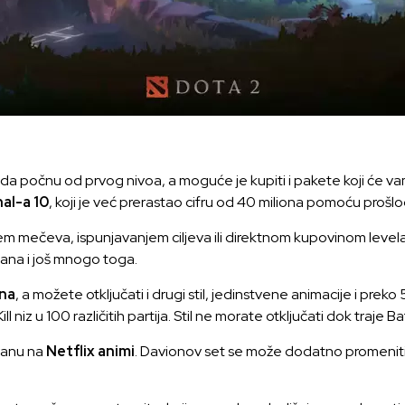
e da počnu od prvog nivoa, a moguće je kupiti i pakete koji će va
al-a 10
, koji je već prerastao cifru od 40 miliona pomoću prošl
jem mečeva, ispunjavanjem ciljeva ili direktnom kupovinom level
ana i još mnogo toga.
ana
, a možete otključati i drugi stil, jedinstvene animacije i pr
niz u 100 različitih partija. Stil ne morate otključati dok traje B
vanu na
Netflix animi
. Davionov set se može dodatno promeniti