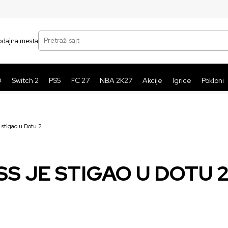
SIGURNO PLAĆANJE PLATNIM KARTICAMA
BE
Pretraži sajt
odajna mesta
O
Switch 2
PS5
FC 27
NBA 2K27
Akcije
Igrice
Pokloni
 stigao u Dotu 2
SS JE STIGAO U DOTU 