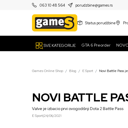
PRODAVNICE
063 10 48 564
porudzbine@games.rs
Status porudžbine
Pr
GTA 6 Preorder
NOV
SVE KATEGORIJE
Games Online Shop
Blog
E Sport
Novi Battle Pass je
NOVI BATTLE PA
Valve je izbacio prvi ovogodišnji Dota 2 Battle Pass
E Sport
|
24/06/2021