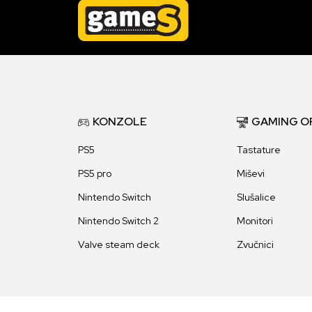
KONZOLE
GAMING O
PS5
Tastature
PS5 pro
Miševi
Nintendo Switch
Slušalice
Nintendo Switch 2
Monitori
Valve steam deck
Zvučnici