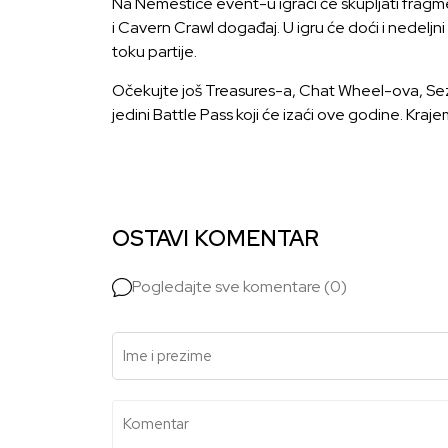
Na Nemestice event-u igrači će skupljati frag
i Cavern Crawl događaj. U igru će doći i nedeljn
toku partije.
Očekujte još Treasures-a, Chat Wheel-ova, Sezon
jedini Battle Pass koji će izaći ove godine. Kraje
OSTAVI KOMENTAR
Pogledajte sve komentare (0)
Ime i prezime
Komentar