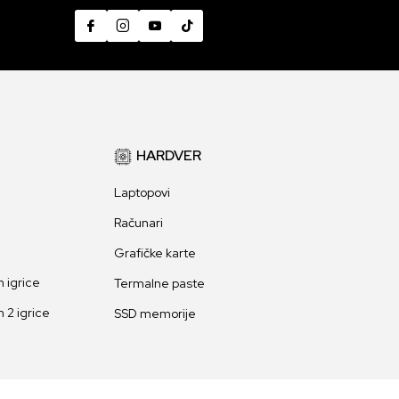
HARDVER
Laptopovi
Računari
Grafičke karte
 igrice
Termalne paste
 2 igrice
SSD memorije