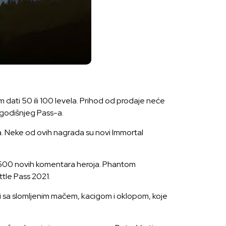
m dati 50 ili 100 levela. Prihod od prodaje neće
ogodišnjeg Pass-a.
a. Neke od ovih nagrada su novi Immortal
eko 500 novih komentara heroja. Phantom
attle Pass 2021.
 sa slomljenim mačem, kacigom i oklopom, koje