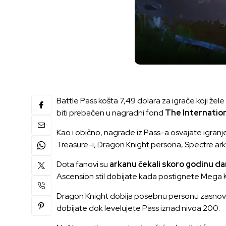
Battle Pass košta 7,49 dolara za igrače koji žel
biti prebačen u nagradni fond
The Internation
Kao i obično, nagrade iz Pass-a osvajate igran
Treasure-i, Dragon Knight persona, Spectre ark
Dota fanovi su
arkanu čekali skoro godinu d
Ascension stil dobijate kada postignete Mega Kill 
Dragon Knight dobija posebnu personu zasno
dobijate dok levelujete Pass iznad nivoa 200.