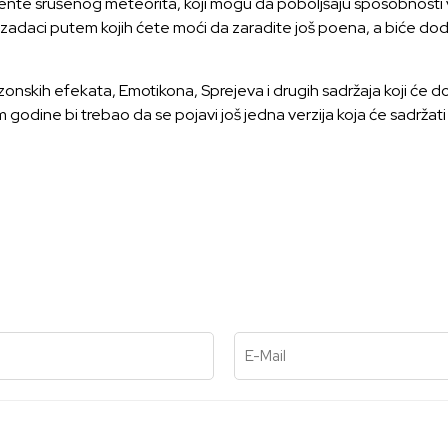
mente srušenog meteorita, koji mogu da poboljšaju sposobnosti
i zadaci putem kojih ćete moći da zaradite još poena, a biće dod
skih efekata, Emotikona, Sprejeva i drugih sadržaja koji će doć
m godine bi trebao da se pojavi još jedna verzija koja će sadržati
E-Mail