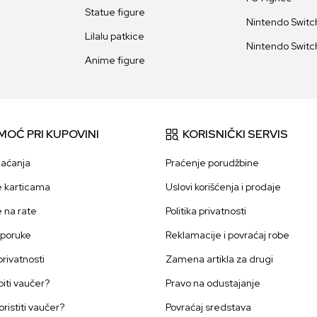
Statue figure
Nintendo Switch
Lilalu patkice
Nintendo Switch
Anime figure
MOĆ PRI KUPOVINI
KORISNIČKI SERVIS
laćanja
Praćenje porudžbine
e karticama
Uslovi korišćenja i prodaje
e na rate
Politika privatnosti
sporuke
Reklamacije i povraćaj robe
 privatnosti
Zamena artikla za drugi
iti vaučer?
Pravo na odustajanje
oristiti vaučer?
Povraćaj sredstava