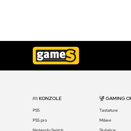
KONZOLE
GAMING O
PS5
Tastature
PS5 pro
Miševi
Nintendo Switch
Slušalice