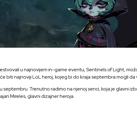
čestvovali u najnovijem in-game eventu, Sentinels of Light, mož
a će biti najnoviji LoL heroj, kojeg bi do kraja septembra mogli da v
 u septembru. Trenutno radimo na njenoj senci, koja je glavni iz
ajan Mireles, glavni dizajner heroja.