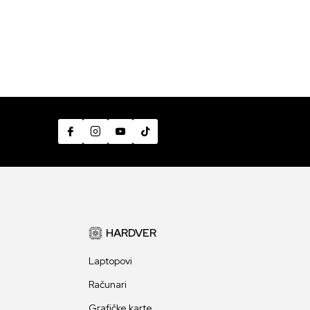
HARDVER
Laptopovi
Računari
Grafičke karte