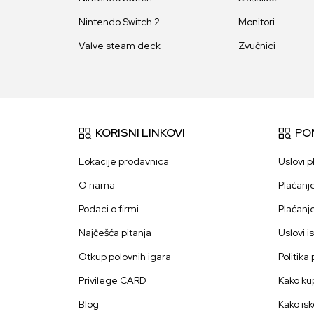
Nintendo Switch 2
Monitori
Valve steam deck
Zvučnici
KORISNI LINKOVI
PO
Lokacije prodavnica
Uslovi p
O nama
Plaćanj
Podaci o firmi
Plaćanj
Najčešća pitanja
Uslovi i
Otkup polovnih igara
Politika
Privilege CARD
Kako kup
Blog
Kako isk