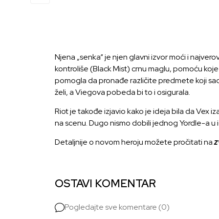
Njena „senka“ je njen glavni izvor moći i najverov
kontroliše (Black Mist) crnu maglu, pomoću koje
pomogla da pronađe različite predmete koji sadr
želi, a Viegova pobeda bi to i osigurala.
Riot je takođe izjavio kako je ideja bila da Vex 
na scenu. Dugo nismo dobili jednog Yordle-a u ig
Detaljnije o novom heroju možete pročitati na
z
OSTAVI KOMENTAR
Pogledajte sve komentare (0)