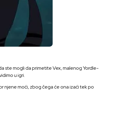
da ste mogli da primetite Vex, malenog Yordle-
idimo u igri.
bor njene moći, zbog čega će ona izaći tek po