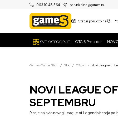
PRODAVNICE
063 10 48 564
porudzbine@games.rs
Status porudžbine
Pr
GTA 6 Preorder
NOV
SVE KATEGORIJE
Games Online Shop
Blog
E Sport
Novi League of Le
NOVI LEAGUE OF
SEPTEMBRU
Riot je najavio novog League of Legends heroja po 