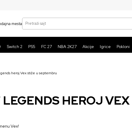
SIGURNO PLAĆANJE PLATNIM KARTICAMA
BE
Pretraži sajt
odajna mesta
O
Switch 2
PS5
FC 27
NBA 2K27
Akcije
Igrice
Pokloni
gends heroj Vex stiže u septembru
 LEGENDS HEROJ VEX 
imenu Vex!