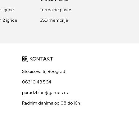
 igrice
Termalne paste
 2 igrice
SSD memorije
KONTAKT
Stopićeva 6, Beograd
063 10 48 564
porudzbine@games.rs
Radnim danima od 08 do 16h