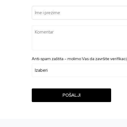
Ime i prezime
Komentar
Anti‑spam zaštita – molimo Vas da završite verifikaciju
POŠALJI