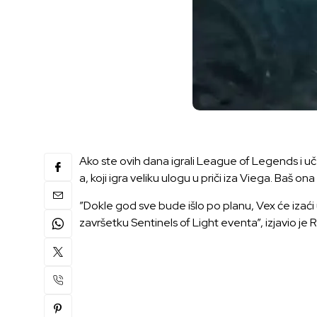
Ako ste ovih dana igrali League of Legends i u
a, koji igra veliku ulogu u priči iza Viega. Baš on
”Dokle god sve bude išlo po planu, Vex će izaći
završetku Sentinels of Light eventa”, izjavio je R