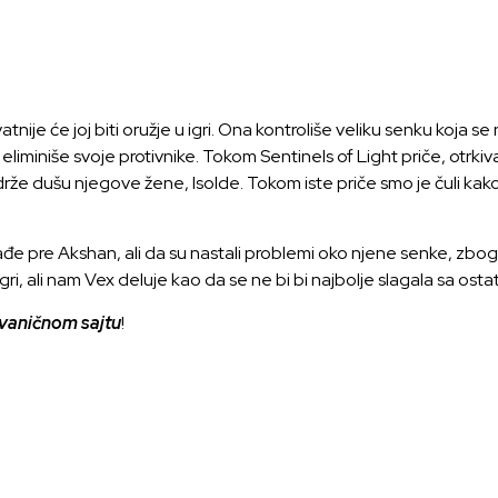
atnije će joj biti oružje u igri. Ona kontroliše veliku senku koja 
 eliminiše svoje protivnike. Tokom Sentinels of Light priče, otr
že dušu njegove žene, Isolde. Tokom iste priče smo je čuli kako 
izađe pre Akshan, ali da su nastali problemi oko njene senke, zbog 
ri, ali nam Vex deluje kao da se ne bi bi najbolje slagala sa ost
vaničnom sajtu
!