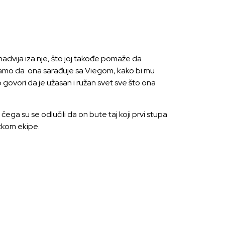
se nadvija iza nje, što joj takođe pomaže da
kivamo da ona sarađuje sa Viegom, kako bi mu
govori da je užasan i ružan svet sve što ona
čega su se odlučili da on bute taj koji prvi stupa
atkom ekipe.