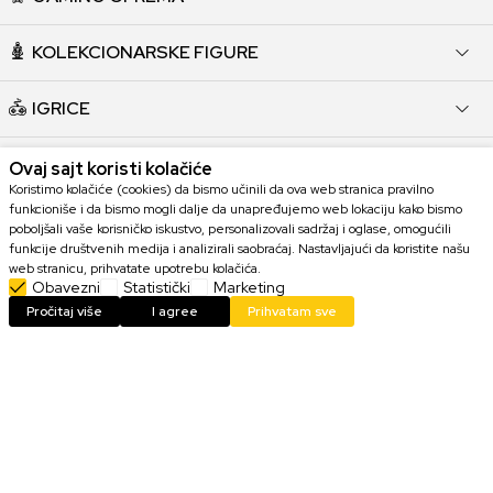
KOLEKCIONARSKE FIGURE
IGRICE
HARDVER
Ovaj sajt koristi kolačiće
Koristimo kolačiće (cookies) da bismo učinili da ova web stranica pravilno
funkcioniše i da bismo mogli dalje da unapređujemo web lokaciju kako bismo
KORISNI LINKOVI
poboljšali vaše korisničko iskustvo, personalizovali sadržaj i oglase, omogućili
funkcije društvenih medija i analizirali saobraćaj. Nastavljajući da koristite našu
web stranicu, prihvatate upotrebu kolačića.
POMOĆ PRI KUPOVINI
Obavezni
Statistički
Marketing
Pročitaj više
I agree
Prihvatam sve
KORISNIČKI SERVIS
KONTAKT