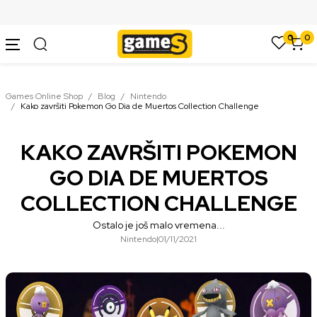
SIGURNO PLAĆANJE PLATNIM KARTICAMA
0
0
Games Online Shop
Blog
Nintendo
Kako završiti Pokemon Go Dia de Muertos Collection Challenge
KAKO ZAVRŠITI POKEMON
GO DIA DE MUERTOS
COLLECTION CHALLENGE
Ostalo je još malo vremena...
Nintendo
|
01/11/2021