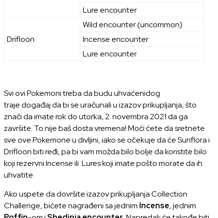
Lure encounter
Wild encounter (uncommon)
Drifloon
Incense encounter
Lure encounter
Svi ovi Pokemoni treba da budu uhvaćenidog
traje događaj da bi se uračunali u izazov prikupljanja, što
znači da imate rok do utorka, 2. novembra 2021 da ga
završite.
To nije baš dosta vremena! Moći ćete da sretnete
sve ove Pokemone u divljini, iako se očekuje da će Sunflora i
Drifloon biti ređi, pa bi vam možda bilo bolje da koristite bilo
koji rezervni
Incense
ili
Lures
koji imate pošto morate da ih
uhvatite.
Ako uspete da dovršite izazov prikupljanja
Collection
Challenge
, bićete nagrađeni sa jednim
Incense
, jednim
Poffin
-om i
Shedinja encounter
. Napredak će takođe biti