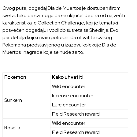
Ovog puta, događaj Dia de Muertos je dostupan širom
sveta, tako da svi mogu da se uključe!
Jedna od najvećih
karakteristika je Collection Challenge, koji je tematski
posvećen događaju i vodi do susreta sa
Shedinja
. Evo
par detalja koji su vam potrebni da uhvatite svakog
Pokemona predstavljenog u izazovu kolekcije Dia de
Muertos i nagrade koje se nude za to.
Pokemon
Kako uhvatiti
Wild encounter
Incense encounter
Sunkern
Lure encounter
Field Research reward
Wild encounter
Roselia
Field Research reward