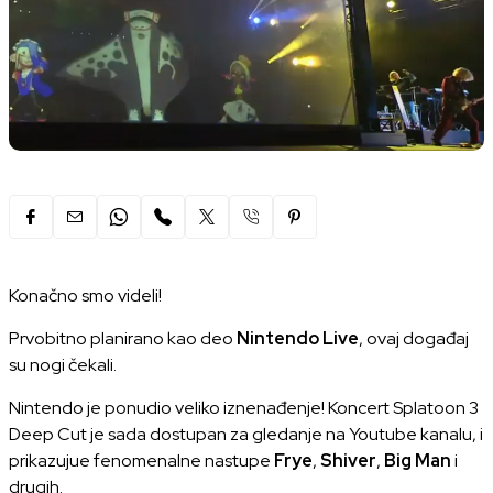
Konačno smo videli!
Prvobitno planirano kao deo
Nintendo Live
, ovaj događaj
su nogi čekali.
Nintendo je ponudio veliko iznenađenje!
Koncert Splatoon 3
Deep Cut
je sada dostupan za gledanje na Youtube kanalu, i
prikazujue fenomenalne nastupe
Frye
,
Shiver
,
Big Man
i
drugih.