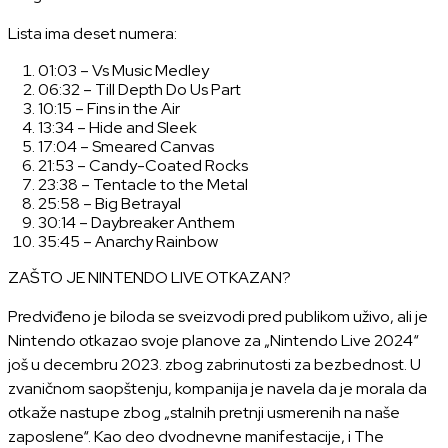
Lista ima deset numera:
01:03 – Vs Music Medley
06:32 – Till Depth Do Us Part
10:15 – Fins in the Air
13:34 – Hide and Sleek
17:04 – Smeared Canvas
21:53 – Candy-Coated Rocks
23:38 – Tentacle to the Metal
25:58 – Big Betrayal
30:14 – Daybreaker Anthem
35:45 – Anarchy Rainbow
ZAŠTO JE NINTENDO LIVE OTKAZAN?
Predviđeno je biloda se sveizvodi pred publikom uživo, ali je
Nintendo otkazao svoje planove za „
Nintendo Live 2024
“
još u decembru 2023. zbog zabrinutosti za bezbednost. U
zvaničnom saopštenju, kompanija je navela da je morala da
otkaže nastupe zbog „stalnih pretnji usmerenih na naše
zaposlene“. Kao deo dvodnevne manifestacije, i
The