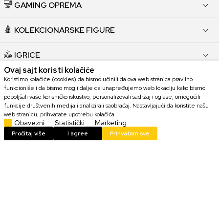
GAMING OPREMA
KOLEKCIONARSKE FIGURE
IGRICE
Ovaj sajt koristi kolačiće
HARDVER
Koristimo kolačiće (cookies) da bismo učinili da ova web stranica pravilno
funkcioniše i da bismo mogli dalje da unapređujemo web lokaciju kako bismo
poboljšali vaše korisničko iskustvo, personalizovali sadržaj i oglase, omogućili
funkcije društvenih medija i analizirali saobraćaj. Nastavljajući da koristite našu
KORISNI LINKOVI
web stranicu, prihvatate upotrebu kolačića.
Obavezni
Statistički
Marketing
POMOĆ PRI KUPOVINI
Pročitaj više
I agree
Prihvatam sve
KORISNIČKI SERVIS
KONTAKT