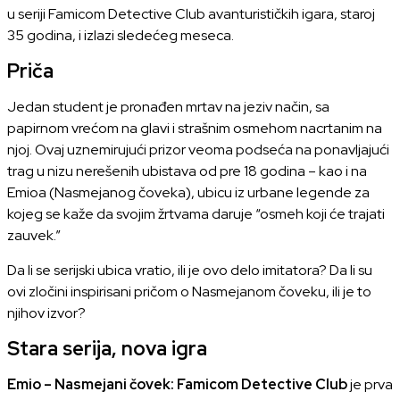
u seriji Famicom Detective Club avanturističkih igara, staroj
35 godina, i izlazi sledećeg meseca.
Priča
Jedan student je pronađen mrtav na jeziv način, sa
papirnom vrećom na glavi i strašnim osmehom nacrtanim na
njoj. Ovaj uznemirujući prizor veoma podseća na ponavljajući
trag u nizu nerešenih ubistava od pre 18 godina – kao i na
Emioa (Nasmejanog čoveka), ubicu iz urbane legende za
kojeg se kaže da svojim žrtvama daruje “osmeh koji će trajati
zauvek.”
Da li se serijski ubica vratio, ili je ovo delo imitatora? Da li su
ovi zločini inspirisani pričom o Nasmejanom čoveku, ili je to
njihov izvor?
Stara serija, nova igra
Emio – Nasmejani čovek: Famicom Detective Club
je prva