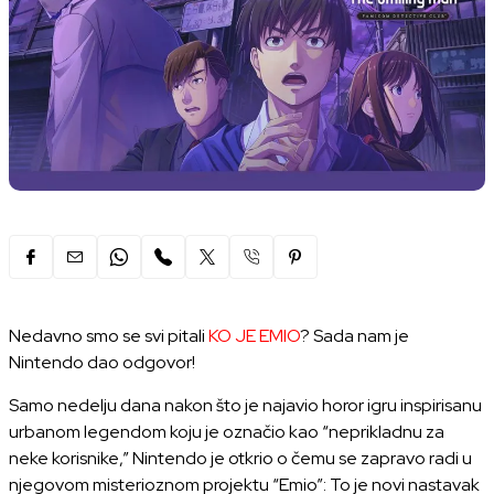
Nedavno smo se svi pitali
KO JE EMIO
? Sada nam je
Nintendo dao odgovor!
Samo nedelju dana nakon što je najavio horor igru inspirisanu
urbanom legendom koju je označio kao “neprikladnu za
neke korisnike,” Nintendo je otkrio o čemu se zapravo radi u
njegovom misterioznom projektu “Emio”: To je novi nastavak