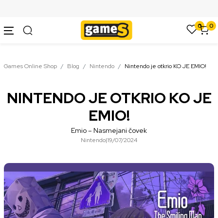
SIGURNO PLAĆANJE PLATNIM KARTICAMA
0
0
Games Online Shop
Blog
Nintendo
Nintendo je otkrio KO JE EMIO!
NINTENDO JE OTKRIO KO JE
EMIO!
Emio – Nasmejani čovek
Nintendo
|
19/07/2024