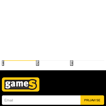
NINTENDO
SVE NINTENDO igre u 2025. godini
Nintendo Switch je ostvario ogroman uspeh a ova godina se
čini kao kompletan omaž konzoli koja odlazi u penziju. Mnogo je
novih naslova o kojima imamo informacije a šta ćemo sve tek
saznati, ostaje da vidimo.
10.04.2025
Pročitaj više
1
2
3
Email
PRIJAVI SE