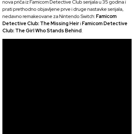
nova priča iz Famicom Detective Club serijala u 35 godina i
prati prethodno objavljene prve i druge nastavke serijala,
nedavno remakeovane za Nintendo Switch:
Famicom
Detective Club: The Missing Heir
i
Famicom Detective
Club: The Girl Who Stands Behind
.