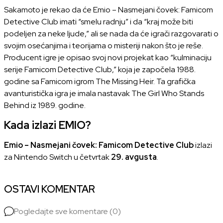
Sakamoto je rekao da će Emio – Nasmejani čovek: Famicom
Detective Club imati “smelu radnju” i da “kraj može biti
podeljen za neke ljude,” ali se nada da će igrači razgovarati o
svojim osećanjima i teorijama o misteriji nakon što je reše.
Producent igre je opisao svoj novi projekat kao “kulminaciju
serije Famicom Detective Club,” koja je započela 1988.
godine sa Famicom igrom The Missing Heir. Ta grafička
avanturistička igra je imala nastavak The Girl Who Stands
Behind iz 1989. godine.
Kada izlazi EMIO?
Emio – Nasmejani čovek: Famicom Detective Club
izlazi
za Nintendo Switch u četvrtak
29. avgusta
.
OSTAVI KOMENTAR
Pogledajte sve komentare (0)