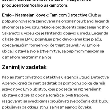
producentom Yoshio Sakamotom
.
Emio – Nasmejani čovek: Famicom Detective Club
je
potpuno nova igra zasnovana na originalnoj urbanoj legendi
stvorenoj za ovu igru, rekao je producent i pisac serije Yoshio
Sakamoto u videu koji je Nintendo objavio u sredu. Legenda
o kaže da se EMIO pojavljuje pred devojkama koje plaču,
obećavajući im “osmeh koji će trajati zauvek.” Ali Emio je
ubica, i ostavlja svoje žrtve mrtve, sa papirnom maskom sa
osmehom nacrtanim na njoj.
Zanimljiv zadatak
Kao asistent privatnog detektiva u agenciji Utsugi Detective
Agency, igrači će imati zadatak da pomognu policiji da reši
jezivo novo Emio ubistvo, koje podseća na niz nerešenih
ubistava od pre 18 godina. Igrači će loviti tragove,
razgovarati sa svedocima i proučavati svedočenja dok budu
pokušavali da otkriju istinu iza Nasmejanog čoveka.