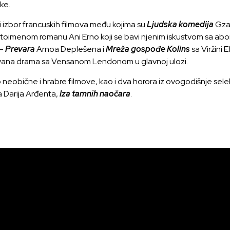
ke.
ki izbor francuskih filmova među kojima su
Ljudska komedija
Gzav
 istoimenom romanu Ani Erno koji se bavi njenim iskustvom sa abo
 -
Prevara
Arnoa Deplešena i
Mreža gospođe Kolins
sa Viržini 
ovana drama sa Vensanom Lendonom u glavnoj ulozi.
no neobične i hrabre filmove, kao i dva horora iz ovogodišnje sele
a Darija Arđenta,
Iza tamnih naočara
.