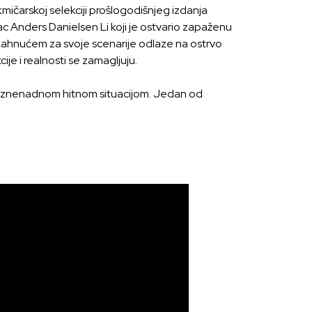
kmičarskoj selekciji prošlogodišnjeg izdanja
ac Anders Danielsen Li koji je ostvario zapaženu
 nadahnućem za svoje scenarije odlaze na ostrvo
je i realnosti se zamagljuju.
t iznenadnom hitnom situacijom. Jedan od