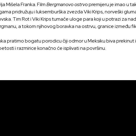
ja Mišela Franka. Film
Bergmanovo ostrvo
premijeru je imao u ta
gama pridružuju i luksemburška zvezda Viki Krips, norveški glum
kovska. Tim Rot i Viki Krips tumače uloge para koji u potrazi za
rgmanu, a tokom njihovog boravka na ostrvu, granice između fikci
ka pratimo bogatu porodicu čiji odmor u Meksiku biva prekinu
tosti i razmirice konačno će isplivati na površinu.