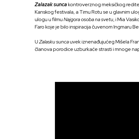
Zalazak sunca
kontroverznog meksičkog reditel
Kanskog festivala, a Timu Rotu se u glavnim ulo
ulogu u filmu
Najgora osoba na svetu
, i Mia Vasi
Faro koje je bilo inspiracija čuvenom Ingmaru Be
U
Zalasku sunca
uvek iznenađujućeg Mišela Fran
članova porodice uzburkaće strasti i mnoge nape