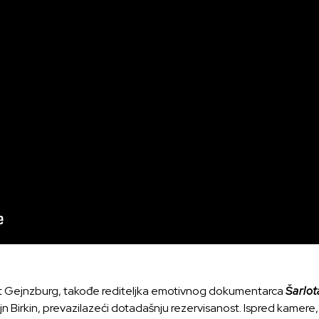
ot Gejnzburg, takođe rediteljka emotivnog dokumentarca
Šarlot
n Birkin, prevazilazeći dotadašnju rezervisanost. Ispred kamere