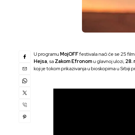
U programu
MojOFF
festivala naći će se 25 film
Hejsa
, sa
Zakom Efronom
u glavnoj ulozi,
28.
koji je tokom prikazivanja u bioskopima u Srbiji