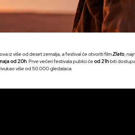
ova iz više od deset zemalja, a festival će otvoriti film
Zlato
, naj
 maja od 20h
. Prve večeri festivala publici će
od 21h
biti dostupa
 privukao više od 50.000 gledalaca.