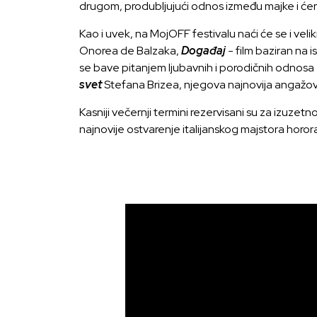
drugom, produbljujući odnos između majke i ćer
Kao i uvek, na MojOFF festivalu naći će se i veli
Onorea de Balzaka,
Događaj
- film baziran na
se bave pitanjem ljubavnih i porodičnih odnosa
svet
Stefana Brizea, njegova najnovija angaž
Kasniji večernji termini rezervisani su za izuzet
najnovije ostvarenje italijanskog majstora horor