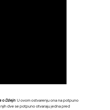
a o Džejn
. U ovom ostvarenju ona na potpuno
, njih dve se potpuno otvaraju jedna pred