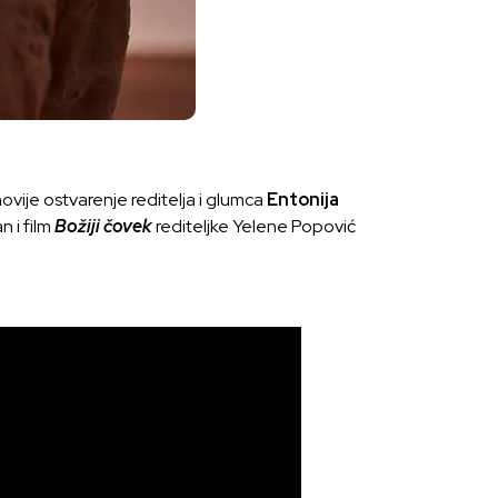
novije ostvarenje reditelja i glumca
Entonija
n i film
Božiji čovek
rediteljke Yelene Popović