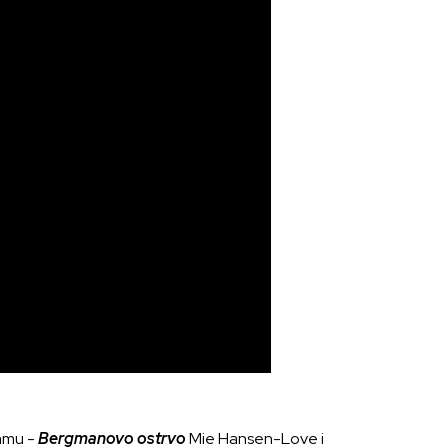
ramu -
Bergmanovo ostrvo
Mie Hansen-Love i