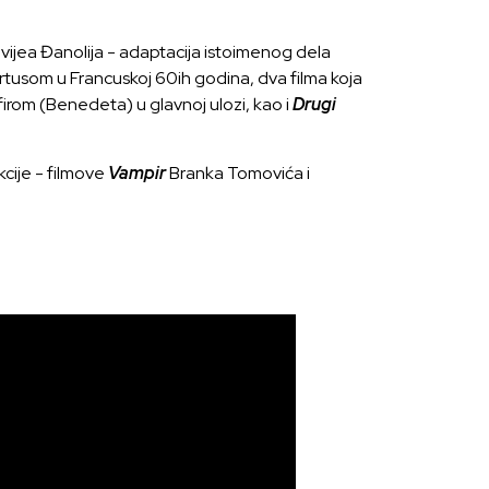
ijea Đanolija - adaptacija istoimenog dela
rtusom u Francuskoj 60ih godina, dva filma koja
Efirom (Benedeta) u glavnoj ulozi, kao i
Drugi
kcije - filmove
Vampir
Branka Tomovića i