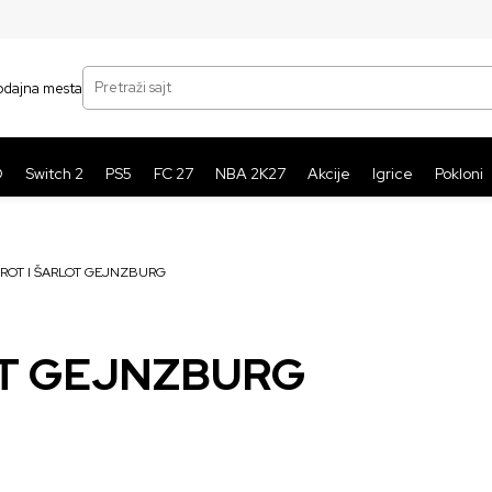
SIGURNO PLAĆANJE PLATNIM KARTICAMA
BE
Pretraži sajt
odajna mesta
O
Switch 2
PS5
FC 27
NBA 2K27
Akcije
Igrice
Pokloni
 ROT I ŠARLOT GEJNZBURG
OT GEJNZBURG