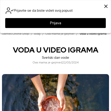
SIGURNO PLAĆANJE PLATNIM KARTICAMA
Prijavite se da biste videli svoj popust
0
0
Prijava
Games Online Shop
Blog
Ova mama je gejmer
Voda u video igrama
VODA U VIDEO IGRAMA
Svetski dan vode
Ova mama je gejmer
|
22/03/2024