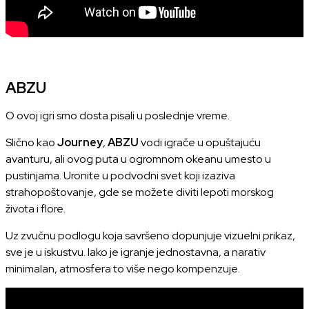
ABZU
O ovoj igri smo dosta pisali u poslednje vreme.
Slično kao
Journey
,
ABZU
vodi igrače u opuštajuću
avanturu, ali ovog puta u ogromnom okeanu umesto u
pustinjama. Uronite u podvodni svet koji izaziva
strahopoštovanje, gde se možete diviti lepoti morskog
života i flore.
Uz zvučnu podlogu koja savršeno dopunjuje vizuelni prikaz,
sve je u iskustvu. Iako je igranje jednostavna, a narativ
minimalan, atmosfera to više nego kompenzuje.