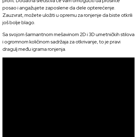
profit. Dodatna sredstva će vam omogućiti da proširite
posao i angažujete zaposlene da dele opterećenje.
Zauzvrat, možete uložiti u opremu za ronjenje da biste otkrili
još bolje blago.
Sa svojom šarmantnom mešavinom 2D i 3D umetničkih stilova
i ogromnom količinom sadržaja za otkrivanje, to je pravi
dragulj među igrama ronjenja.