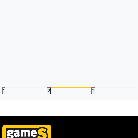
PS5 Subnautica - Below Zero
PS4 Subnautica Belo
Datum izlaska:
14.05.2021
Datum izlaska:
14.05.2021
Nova
Korišćena
Nova
Korišćena
2.499,00
RSD
2.499,00
RSD
1
2
3