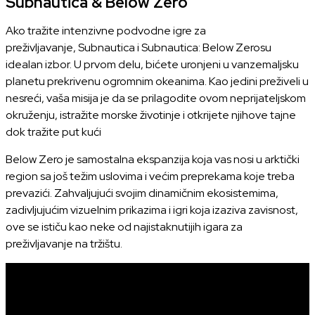
Subnautica & Below Zero
Ako tražite intenzivne podvodne igre za
preživljavanje, Subnautica i Subnautica: Below Zerosu
idealan izbor. U prvom delu, bićete uronjeni u vanzemaljsku
planetu prekrivenu ogromnim okeanima. Kao jedini preživeli u
nesreći, vaša misija je da se prilagodite ovom neprijateljskom
okruženju, istražite morske životinje i otkrijete njihove tajne
dok tražite put kući
Below Zero je samostalna ekspanzija koja vas nosi u arktički
region sa još težim uslovima i većim preprekama koje treba
prevazići. Zahvaljujući svojim dinamičnim ekosistemima,
zadivljujućim vizuelnim prikazima i igri koja izaziva zavisnost,
ove se ističu kao neke od najistaknutijih igara za
preživljavanje na tržištu.