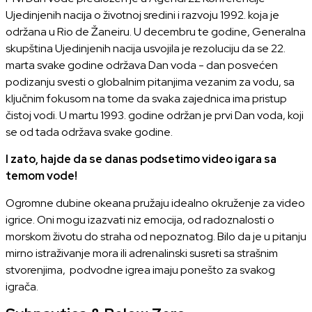
Ujedinjenih nacija o životnoj sredini i razvoju 1992. koja je
održana u Rio de Žaneiru. U decembru te godine, Generalna
skupština Ujedinjenih nacija usvojila je rezoluciju da se 22.
marta svake godine održava Dan voda - dan posvećen
podizanju svesti o globalnim pitanjima vezanim za vodu, sa
ključnim fokusom na tome da svaka zajednica ima pristup
čistoj vodi. U martu 1993. godine održan je prvi Dan voda, koji
se od tada održava svake godine.
I zato, hajde da se danas podsetimo video igara sa
temom vode!
Ogromne dubine okeana pružaju idealno okruženje za video
igrice. Oni mogu izazvati niz emocija, od radoznalosti o
morskom životu do straha od nepoznatog. Bilo da je u pitanju
mirno istraživanje mora ili adrenalinski susreti sa strašnim
stvorenjima, podvodne igrea imaju ponešto za svakog
igrača.