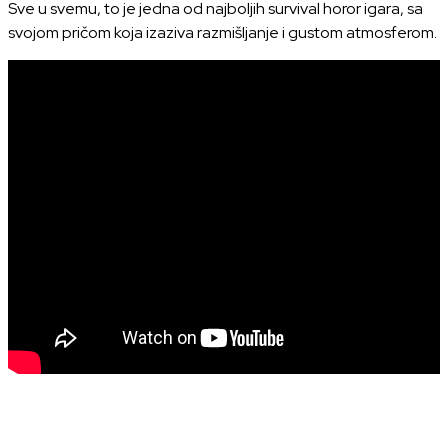
Sve u svemu, to je jedna od najboljih survival horor igara, sa
svojom pričom koja izaziva razmišljanje i gustom atmosferom.