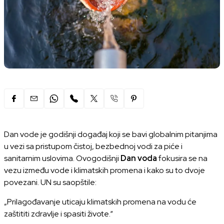
Dan vode je godišnji događaj koji se bavi globalnim pitanjima
u vezi sa pristupom čistoj, bezbednoj vodi za piće i
sanitarnim uslovima. Ovogodišnji
Dan voda
fokusira se na
vezu između vode i klimatskih promena i kako su to dvoje
povezani. UN su saopštile:
„Prilagođavanje uticaju klimatskih promena na vodu će
zaštititi zdravlje i spasiti živote.“