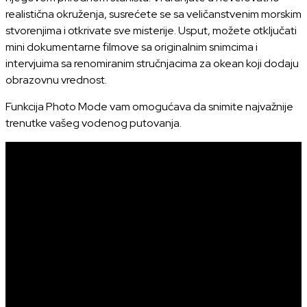
realistična okruženja, susrećete se sa veličanstvenim morskim
stvorenjima i otkrivate sve misterije. Usput, možete otključati
mini dokumentarne filmove sa originalnim snimcima i
intervjuima sa renomiranim stručnjacima za okean koji dodaju
obrazovnu vrednost.
Funkcija Photo Mode vam omogućava da snimite najvažnije
trenutke vašeg vodenog putovanja.