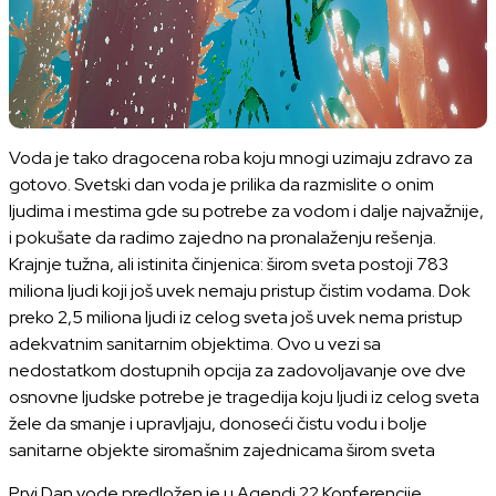
Voda je tako dragocena roba koju mnogi uzimaju zdravo za
gotovo. Svetski dan voda je prilika da razmislite o onim
ljudima i mestima gde su potrebe za vodom i dalje najvažnije,
i pokušate da radimo zajedno na pronalaženju rešenja.
Krajnje tužna, ali istinita činjenica: širom sveta postoji 783
miliona ljudi koji još uvek nemaju pristup čistim vodama. Dok
preko 2,5 miliona ljudi iz celog sveta još uvek nema pristup
adekvatnim sanitarnim objektima. Ovo u vezi sa
nedostatkom dostupnih opcija za zadovoljavanje ove dve
osnovne ljudske potrebe je tragedija koju ljudi iz celog sveta
žele da smanje i upravljaju, donoseći čistu vodu i bolje
sanitarne objekte siromašnim zajednicama širom sveta
Prvi Dan vode predložen je u Agendi 22 Konferencije