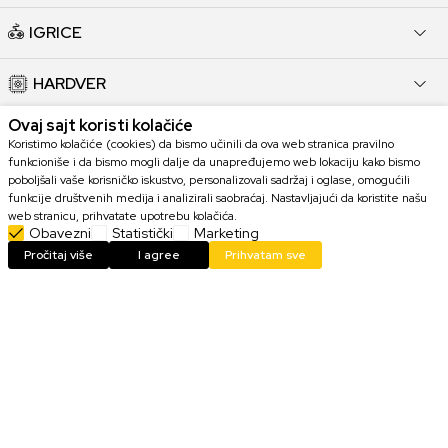
IGRICE
HARDVER
Ovaj sajt koristi kolačiće
KORISNI LINKOVI
Koristimo kolačiće (cookies) da bismo učinili da ova web stranica pravilno
funkcioniše i da bismo mogli dalje da unapređujemo web lokaciju kako bismo
poboljšali vaše korisničko iskustvo, personalizovali sadržaj i oglase, omogućili
POMOĆ PRI KUPOVINI
funkcije društvenih medija i analizirali saobraćaj. Nastavljajući da koristite našu
web stranicu, prihvatate upotrebu kolačića.
Obavezni
Statistički
Marketing
KORISNIČKI SERVIS
Pročitaj više
I agree
Prihvatam sve
KONTAKT
Trudimo se da budemo što precizniji u opisu proizvoda, prikazu slika i