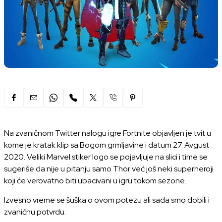
Na zvaničnom Twitter nalogu igre Fortnite objavljen je tvit u
kome je kratak klip sa Bogom grmljavine i datum 27. Avgust
2020. Veliki Marvel stiker logo se pojavljuje na slici i time se
sugeriše da nije u pitanju samo Thor već još neki superheroji
koji će verovatno biti ubacivani u igru tokom sezone.
Izvesno vreme se šuška o ovom potezu ali sada smo dobili i
zvaničnu potvrdu.