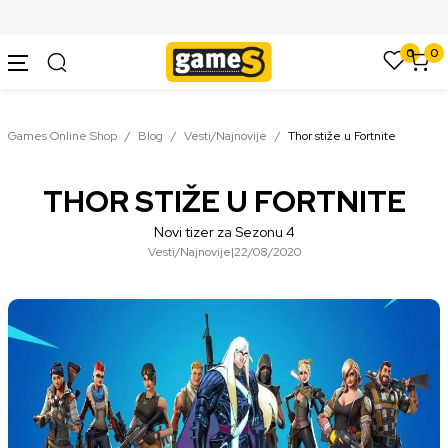
SIGURNO PLAĆANJE PLATNIM KARTICAMA
0
0
Games Online Shop
Blog
Vesti/Najnovije
Thor stiže u Fortnite
THOR STIŽE U FORTNITE
Novi tizer za Sezonu 4
Vesti/Najnovije
|
22/08/2020