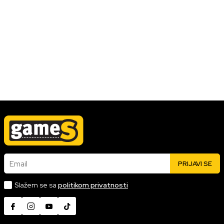
VESTI/NAJNOVIJE
Elden Ring zatvoreno testiranje je u
problemu
Nažalost, čini se da su do kodova došli onih do kojih nisu trebali
i da ih prodaju na eBay-u za preko 250 dolara, tako da će igrači
koji očajnički žele da dobiju Elden Ring Network Test kod morati
da plate dobru premiju da to urade, iako se to ne preporučuje.
11.11.2021
Pročitaj više
Email
PRIJAVI SE
Slažem se sa
politikom privatnosti