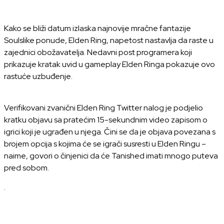
Kako se bliži datum izlaska najnovije mračne fantazije
Soulslike ponude, Elden Ring, napetost nastavlja da raste u
zajednici obožavatelja. Nedavni post programera koji
prikazuje kratak uvid u gameplay Elden Ringa pokazuje ovo
rastuće uzbuđenje.
Verifikovani zvanični Elden Ring Twitter nalog je podjelio
kratku objavu sa pratećim 15-sekundnim video zapisom o
igrici koji je ugrađen u njega. Čini se da je objava povezana s
brojem opcija s kojima će se igrači susresti u Elden Ringu –
naime, govori o činjenici da će Tanished imati mnogo puteva
pred sobom.
.