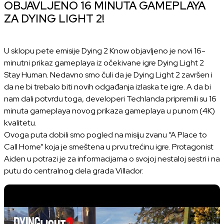
OBJAVLJENO 16 MINUTA GAMEPLAYA
ZA DYING LIGHT 2!
U sklopu pete emisije Dying 2 Know objavljeno je novi 16-
minutni prikaz gameplaya iz očekivane igre Dying Light 2
Stay Human. Nedavno smo čuli da je Dying Light 2 završen i
da ne bi trebalo biti novih odgađanja izlaska te igre. A da bi
nam dali potvrdu toga, developeri Techlanda pripremili su 16
minuta gameplaya novog prikaza gameplaya u punom (4K)
kvalitetu.
Ovoga puta dobili smo pogled na misiju zvanu “A Place to
Call Home” koja je smeštena u prvu trećinu igre. Protagonist
Aiden u potrazi je za informacijama o svojoj nestaloj sestri i na
putu do centralnog dela grada Villador.