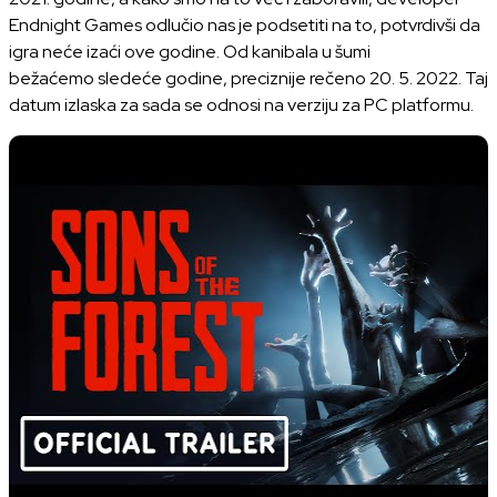
Endnight Games odlučio nas je podsetiti na to, potvrdivši da
igra neće izaći ove godine. Od kanibala u šumi
bežaćemo sledeće godine, preciznije rečeno 20. 5. 2022. Taj
datum izlaska za sada se odnosi na verziju za PC platformu.