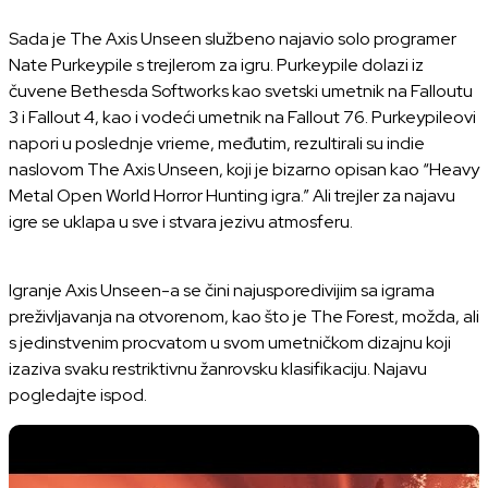
Sada je The Axis Unseen službeno najavio solo programer
Nate Purkeypile s trejlerom za igru. Purkeypile dolazi iz
čuvene Bethesda Softworks kao svetski umetnik na Falloutu
3 i Fallout 4, kao i vodeći umetnik na Fallout 76. Purkeypileovi
napori u poslednje vrieme, međutim, rezultirali su indie
naslovom The Axis Unseen, koji je bizarno opisan kao “Heavy
Metal Open World Horror Hunting igra.” Ali trejler za najavu
igre se uklapa u sve i stvara jezivu atmosferu.
Igranje Axis Unseen-a se čini najusporedivijim sa igrama
preživljavanja na otvorenom, kao što je The Forest, možda, ali
s jedinstvenim procvatom u svom umetničkom dizajnu koji
izaziva svaku restriktivnu žanrovsku klasifikaciju. Najavu
pogledajte ispod.