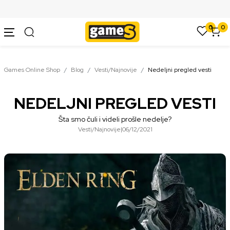
SIGURNO PLAĆANJE PLATNIM KARTICAMA
0
0
Games Online Shop
Blog
Vesti/Najnovije
Nedeljni pregled vesti
NEDELJNI PREGLED VESTI
Šta smo čuli i videli prošle nedelje?
Vesti/Najnovije
|
06/12/2021