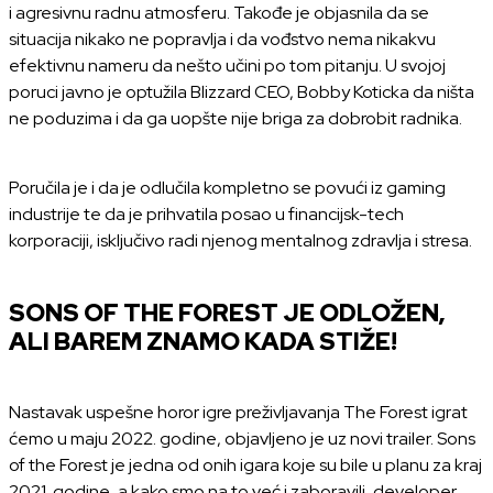
i agresivnu radnu atmosferu. Takođe je objasnila da se
situacija nikako ne popravlja i da vođstvo nema nikakvu
efektivnu nameru da nešto učini po tom pitanju. U svojoj
poruci javno je optužila Blizzard CEO, Bobby Koticka da ništa
ne poduzima i da ga uopšte nije briga za dobrobit radnika.
Poručila je i da je odlučila kompletno se povući iz gaming
industrije te da je prihvatila posao u financijsk-tech
korporaciji, isključivo radi njenog mentalnog zdravlja i stresa.
SONS OF THE FOREST JE ODLOŽEN,
ALI BAREM ZNAMO KADA STIŽE!
Nastavak uspešne horor igre preživljavanja The Forest igrat
ćemo u maju 2022. godine, objavljeno je uz novi trailer. Sons
of the Forest je jedna od onih igara koje su bile u planu za kraj
2021. godine, a kako smo na to već i zaboravili, developer