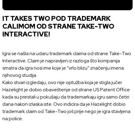
IT TAKES TWO POD TRADEMARK
CALIMOM OD STRANE TAKE-TWO
INTERACTIVE!
Igra se našla na udaru trademark claima od strane Take-Two
Interactive. Claim je napravljen iz razloga što kompanija
smatra da igra nosi ime koje je “vrlo blizu” značenju imena
njihovog studija.
Kako stvari izgledaju, ovo nije optužba koja je stigla jučer.
Hazelight je dobio obaveštenje od strane US Patent Office
kada su prestali u pokušaju da trademarkaju igru samo četiri
dana nakon izlaska iste. Ovo indicira da je Hazelight dobio
trademark claim od Take-Two još prije nego je igra stavljena
na police.