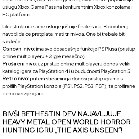
uslugu Xbox Game Pass na konkurentnim Xbox konzolama i
PC platformi.
Iako struktura same usluge još nije finalizirana, Bloomberg
navodi da će pretplata imati tri rnivoa. One bi trebale biti
sledeće:
Osnovni nivo:
ima sve dosadašnje funkcije PS Plusa (pristup
online multiplayeru + 3 igre mesečno)
Prošireni nivo:
uz pristup online multiplayeru donosi veliki
katalog igara za PlayStation 4 i u budućnosti PlayStation 5
Retro nivo:
putem streaminga donosi pristup igrama s
prošlih PlayStation konzola (PS1, PS2, PS3, PSP), te proširene
demo verzije igara
BIVŠI BETHESTIN DEV NAJAVLJUJE
HEAVY METAL OPEN WORLD HORROR
HUNTING IGRU „THE AXIS UNSEEN“!