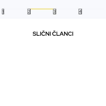
1
2
3
4
SLIČNI ČLANCI