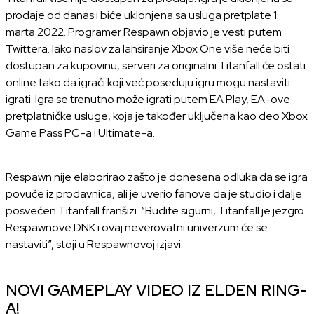
prodaje od danas i biće uklonjena sa usluga pretplate 1.
marta 2022. Programer Respawn objavio je vesti putem
Twittera. Iako naslov za lansiranje Xbox One više neće biti
dostupan za kupovinu, serveri za originalni Titanfall će ostati
online tako da igrači koji već poseduju igru mogu nastaviti
igrati. Igra se trenutno može igrati putem EA Play, EA-ove
pretplatničke usluge, koja je također uključena kao deo Xbox
Game Pass PC-a i Ultimate-a.
Respawn nije elaborirao zašto je donesena odluka da se igra
povuče iz prodavnica, ali je uverio fanove da je studio i dalje
posvećen Titanfall franšizi. “Budite sigurni, Titanfall je jezgro
Respawnove DNK i ovaj neverovatni univerzum će se
nastaviti”, stoji u Respawnovoj izjavi.
NOVI GAMEPLAY VIDEO IZ ELDEN RING-
A!