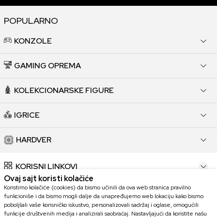
POPULARNO
KONZOLE
GAMING OPREMA
KOLEKCIONARSKE FIGURE
IGRICE
HARDVER
KORISNI LINKOVI
Ovaj sajt koristi kolačiće
Koristimo kolačiće (cookies) da bismo učinili da ova web stranica pravilno
POMOĆ PRI KUPOVINI
funkcioniše i da bismo mogli dalje da unapređujemo web lokaciju kako bismo
poboljšali vaše korisničko iskustvo, personalizovali sadržaj i oglase, omogućili
funkcije društvenih medija i analizirali saobraćaj. Nastavljajući da koristite našu
KORISNIČKI SERVIS