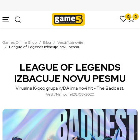
SIGURNO PLAĆANJE PLATNIM KARTICAMA
0
0
Games Online Shop
Blog
Vesti/Najnovije
League of Legends izbacuje novu pesmu
LEAGUE OF LEGENDS
IZBACUJE NOVU PESMU
Virualna K-pop grupa K/DA ima novi hit - The Baddest.
Vesti/Najnovije
|
28/08/2020