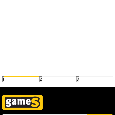
VESTI/NAJNOVIJE
NAJBOLJE PUCAČINE u 2024. godini
2024.godina je donela sjajne naslove u svetu pucačina, od
taktičkih igara za timsku saradnju do brzih i intenzivnih solo
avantura. Na ovoj listi izdvajamo najbolje igre u žanru koje su
privukle pažnju igrača i kritičara, zahvaljujući kvalitetnom
22.01.2025
Pročitaj više
gejmpleju i inovativnim pristupima.
1
2
3