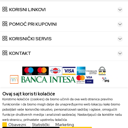
KORISNI LINKOVI
POMOĆ PRI KUPOVINI
KORISNIČKI SERVIS
KONTAKT
Ovaj sajt koristi kolačiće
Trudimo se da budemo što precizniji u opisu proizvoda, prikazu slika i
Koristimo kolačiće (cookies) da bismo učinili da ova web stranica pravilno
samim cenama, ali ne možemo garantovati da su sve informacije potpune
funkcioniše i da bismo mogli dalje da unapređujemo web lokaciju kako bismo
i bez grešaka. Svi artikli prikazani na sajtu su deo naše ponude i ne
poboljšali vaše korisničko iskustvo, personalizovali sadržaj i oglase, omogućili
podrazumevaju da su dostupni u svakom trenutku. Dostupnost robe
funkcije društvenih medija i analizirali saobraćaj. Nastavljajući da koristite našu
možete proveriti pozivom Call centra na broj 063 10 48 564.
web stranicu, prihvatate upotrebu kolačića.
Obavezni
Statistički
Marketing