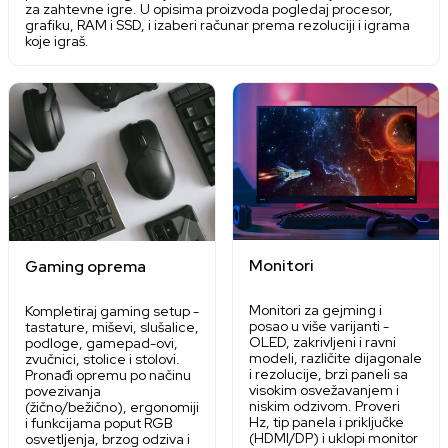
za zahtevne igre. U opisima proizvoda pogledaj procesor,
grafiku, RAM i SSD, i izaberi računar prema rezoluciji i igrama
koje igraš.
Monitori
Gaming oprema
Monitori za gejming i
Kompletiraj gaming setup -
posao u više varijanti -
tastature, miševi, slušalice,
OLED, zakrivljeni i ravni
podloge, gamepad-ovi,
modeli, različite dijagonale
zvučnici, stolice i stolovi.
i rezolucije, brzi paneli sa
Pronađi opremu po načinu
visokim osvežavanjem i
povezivanja
niskim odzivom. Proveri
(žično/bežično), ergonomiji
Hz, tip panela i priključke
i funkcijama poput RGB
(HDMI/DP) i uklopi monitor
osvetljenja, brzog odziva i