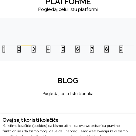
PLATFORME
Pogledaj celu listu platformi
1
2
3
4
5
6
7
8
9
BLOG
Pogledaj celu listu članaka
Ovaj sajt koristi kolačiće
Koristimo kolačiće (cookies) da bismo učinili da ova web stranica pravilno
funkcioniše i da bismo mogli dalje da unapređujemo web lokaciju kako bismo