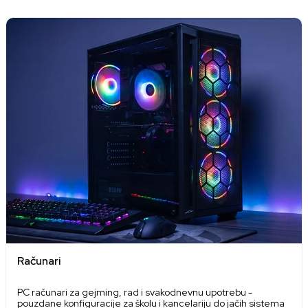
Računari
PC računari za gejming, rad i svakodnevnu upotrebu -
pouzdane konfiguracije za školu i kancelariju do jačih sistema