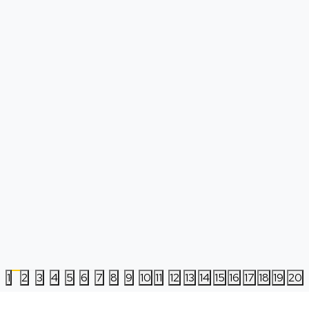
Switch The Legend of Zelda - Breath of
Slušalice BigBen St
the Wild
Headset V3 - Camo 
Datum izlaska:
03.03.2017
Nova
Korišćena
8.999,00
RSD
3.799,00
RSD
1
2
3
4
5
6
7
8
9
10
11
12
13
14
15
16
17
18
19
20