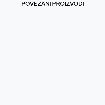
POVEZANI PROIZVODI
PCG Cyberpunk 207
XBOX ONE Cyberpunk 2077
Datum izlaska:
10.12.2020
Datum izlaska:
10.12.2020
Nova
Korišćena