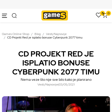
SIGURNO PLAĆANJE PLATNIM KARTICAMA
0
0
Games Online Shop
Blog
Vesti/Najnovije
CD Projekt Red je isplatio bonuse Cyberpunk 2077 timu
CD PROJEKT RED JE
ISPLATIO BONUSE
CYBERPUNK 2077 TIMU
Nema veze što nije sve bilo kako je planirano
Vesti/Najnovije
|
03/05/2021