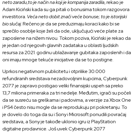
neto zaradu,to je način na koji je kompanija zaradila
, rekao je
Adam Kiciński kada su ga pitali o bonusima tokom razgovora
investitora.
Veća neto dobit znači veće bonuse; to je istorijski
bio slučaj
. Rečeno je da se preduzimaju koraci kako bi se
sprečilo osoblje koje želi da ode, uključujući veće plate za
zaposlene na nižem nivou. Tokom poziva, Kiciński je rekao da
je jedan od njegovih glavnih zadataka u oblasti ljudskih
resursa za 2021. godinu ublažavanje gubitaka zaposlenih i da
oni imaju mnoge tekuće inicijative da se to postigne.
Uprkos negativnom publicitetu i otprilike 30.000
refundiranih sredstava nezadovoljnim kupcima, Cyberpunk
2077 je zapravo postigao veliki finansijski uspeh sa preko
13,7 miliona primeraka za tri nedelje. Međutim, igrači su počeli
da se susreću sa greškama i padovima, a verzije za Xbox One
i PS4 često nisu mogle da se reprodukuju pri pokretanju. To
je dovelo do toga da su i Sony i Microsoft ponudili povraćaj
sredstava, a Sony je takođe uklonio igru iz PlayStation
digitalne prodavnice. Još uvek Cyberpunk 2077