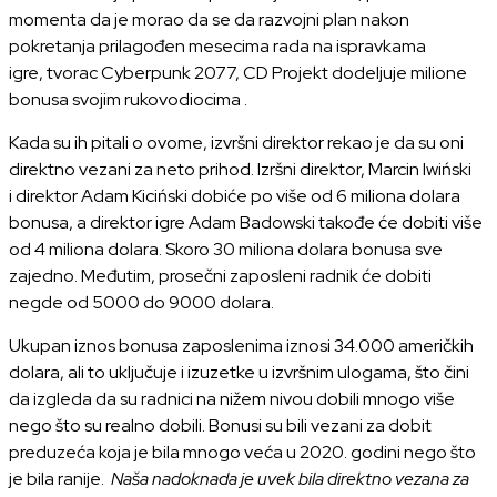
momenta da je morao da se da razvojni plan nakon
pokretanja prilagođen mesecima rada na ispravkama
igre, tvorac Cyberpunk 2077, CD Projekt dodeljuje milione
bonusa svojim rukovodiocima .
Kada su ih pitali o ovome, izvršni direktor rekao je da su oni
direktno vezani za neto prihod. Izršni direktor, Marcin Iwiński
i direktor Adam Kiciński dobiće po više od 6 miliona dolara
bonusa, a direktor igre Adam Badowski takođe će dobiti više
od 4 miliona dolara. Skoro 30 miliona dolara bonusa sve
zajedno. Međutim, prosečni zaposleni radnik će dobiti
negde od 5000 do 9000 dolara.
Ukupan iznos bonusa zaposlenima iznosi 34.000 američkih
dolara, ali to uključuje i izuzetke u izvršnim ulogama, što čini
da izgleda da su radnici na nižem nivou dobili mnogo više
nego što su realno dobili. Bonusi su bili vezani za dobit
preduzeća koja je bila mnogo veća u 2020. godini nego što
je bila ranije.
Naša nadoknada je uvek bila direktno vezana za