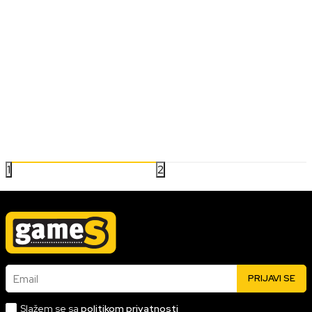
VESTI/NAJNOVIJE
Play!Zine recenzija Cyberpunk
Moramo da napomenemo da je Play!Zine jedini domaći
gejming portal koji svi developeri poštuju i čije ocene se
računaju u metacritic izveštaje ocenjivanja.
24.12.2020
Pročitaj više
1
2
Email
PRIJAVI SE
Slažem se sa
politikom privatnosti