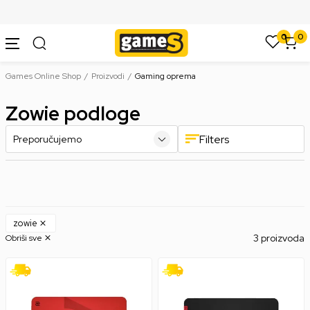
SIGURNO PLAĆANJE PLATNIM KARTICAMA
0
0
Games Online Shop
Proizvodi
Gaming oprema
Zowie podloge
Filters
zowie
3 proizvoda
Obriši sve