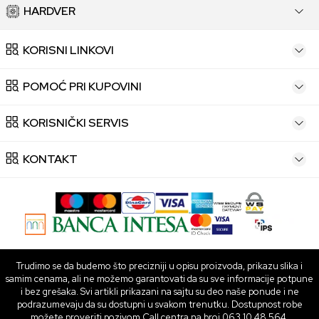
HARDVER
KORISNI LINKOVI
POMOĆ PRI KUPOVINI
KORISNIČKI SERVIS
KONTAKT
Trudimo se da budemo što precizniji u opisu proizvoda, prikazu slika i
samim cenama, ali ne možemo garantovati da su sve informacije potpune
i bez grešaka. Svi artikli prikazani na sajtu su deo naše ponude i ne
podrazumevaju da su dostupni u svakom trenutku. Dostupnost robe
možete proveriti pozivom Call centra na broj 063 10 48 564.