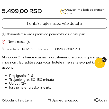
5.499,00
RSD
Obavesti me kada se promeni
cena
Kontaktirajte nas za više detalja
Obavesti me kada proizvod ponovo bude dostupan
Nema na stanju
Šifra artikla:
BG455
Barkod:
5036905036948
Monopol- One Piece - zabavna društvena Igra brzog trgovanja
(0)
imovinom. Izgradite svoju kuću i hotele i menjajte svoj put ka
uspehu.
Broj igrača: 2-6
Trajanje igre: 60-180 minuta
Uzrast: 12+
Igra je na engleskom jeziku
Dodaj u listu želja
Uporedi proizvod
Podeli