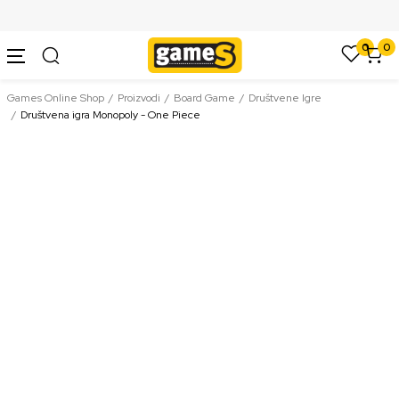
SIGURNO PLAĆANJE PLATNIM KARTICAMA
0
0
Games Online Shop
Proizvodi
Board Game
Društvene Igre
Društvena igra Monopoly - One Piece