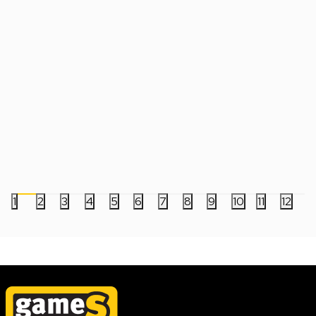
Društvena igra Flip 7 (ENG)
Društvena igra LEGO 
Bounty Adventures
3.999,00
RSD
1.799,00
RSD
4.999,00
RSD
1
2
3
4
5
6
7
8
9
10
11
12