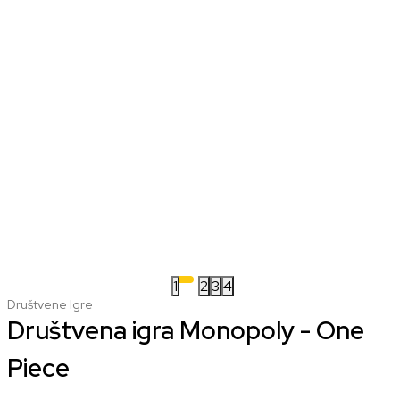
1
2
3
4
Društvene Igre
Društvena igra Monopoly - One
Piece