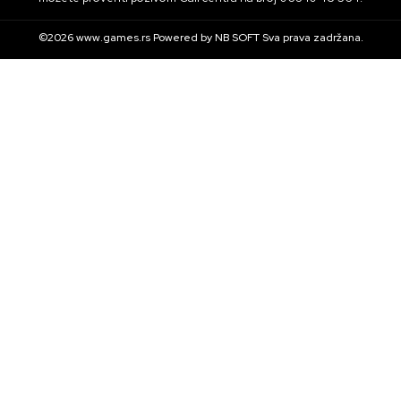
©2026
www.games.rs
Powered by
NB SOFT
Sva prava zadržana.