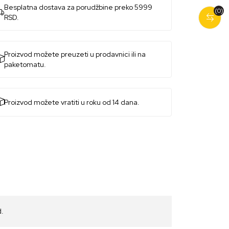
Besplatna dostava za porudžbine preko 5999
(0)
RSD.
Proizvod možete preuzeti u prodavnici ili na
paketomatu.
Proizvod možete vratiti u roku od 14 dana.
d.