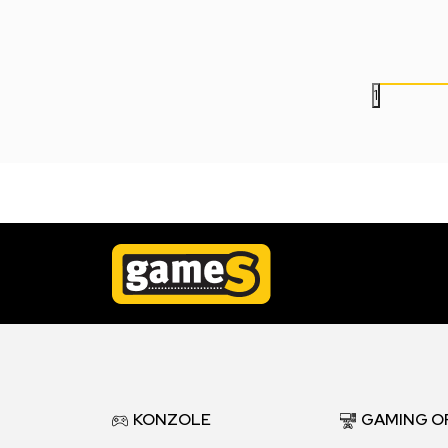
3.499,00
RSD
3.499,00
RSD
1
KONZOLE
GAMING O