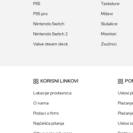
PS5
Tastature
PS5 pro
Miševi
Nintendo Switch
Slušalice
Nintendo Switch 2
Monitori
Valve steam deck
Zvučnici
KORISNI LINKOVI
PO
Lokacije prodavnica
Uslovi p
O nama
Plaćanj
Podaci o firmi
Plaćanj
Najčešća pitanja
Uslovi i