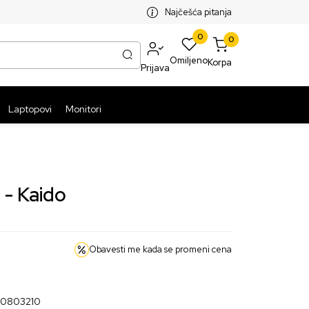
SPLATNA ISPORUKA PAKETA PREKO 5999 RSD
ST
Najčešća pitanja
0
0
Omiljeno
Korpa
Prijava
Laptopovi
Monitori
 - Kaido
Obavesti me kada se promeni cena
20803210