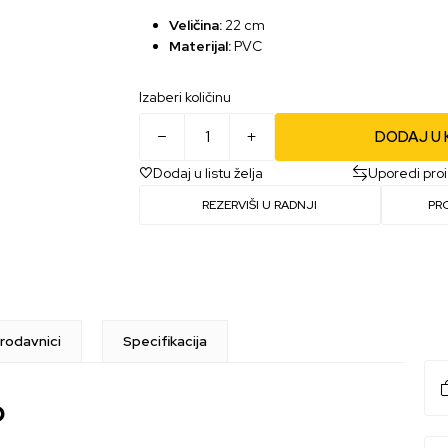
Veličina:
22 cm
Materijal:
PVC
Izaberi količinu
DODAJ U
Dodaj u listu želja
Uporedi pro
REZERVIŠI U RADNJI
PR
rodavnici
Specifikacija
o