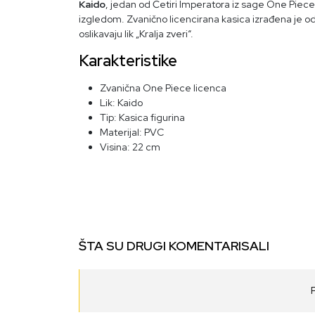
Kaido
, jedan od Četiri Imperatora iz sage One Piece
izgledom. Zvanično licencirana kasica izrađena je od 
oslikavaju lik „Kralja zveri“.
Karakteristike
Zvanična One Piece licenca
Lik: Kaido
Tip: Kasica figurina
Materijal: PVC
Visina: 22 cm
ŠTA SU DRUGI KOMENTARISALI