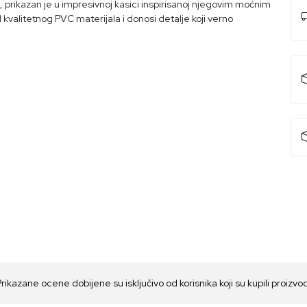
, prikazan je u impresivnoj kasici inspirisanoj njegovim moćnim
kvalitetnog PVC materijala i donosi detalje koji verno
Prikazane ocene dobijene su isključivo od korisnika koji su kupili proizvo