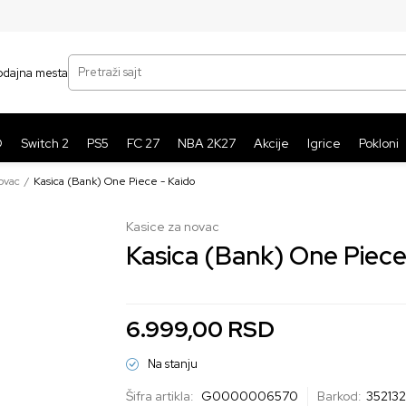
SIGURNO PLAĆANJE PLATNIM KARTICAMA
BE
Pretraži sajt
odajna mesta
O
Switch 2
PS5
FC 27
NBA 2K27
Akcije
Igrice
Pokloni
ovac
Kasica (Bank) One Piece - Kaido
Kasice za novac
Kasica (Bank) One Piece
6.999,00
RSD
Na stanju
Šifra artikla:
G0000006570
Barkod:
35213