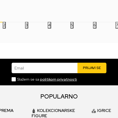
3.499,00
RSD
3.999,00
RSD
2.
2
3
4
5
6
Email
PRIJAVI SE
Slažem se sa
politikom privatnosti
POPULARNO
PREMA
KOLEKCIONARSKE
IGRICE
FIGURE