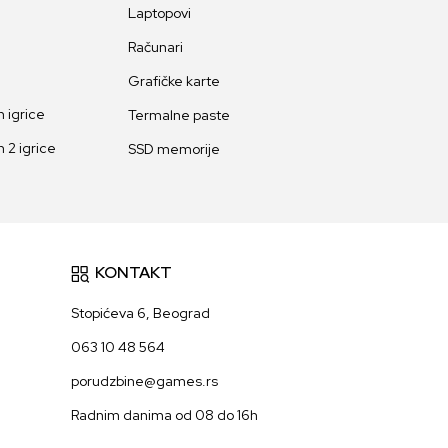
Laptopovi
Računari
Grafičke karte
 igrice
Termalne paste
 2 igrice
SSD memorije
KONTAKT
Stopićeva 6, Beograd
063 10 48 564
porudzbine@games.rs
Radnim danima od 08 do 16h