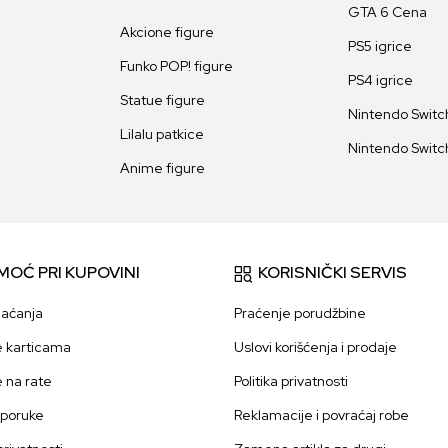
GTA 6 Cena
Akcione figure
PS5 igrice
Funko POP! figure
PS4 igrice
Statue figure
Nintendo Switch
Lilalu patkice
Nintendo Switch
Anime figure
MOĆ PRI KUPOVINI
KORISNIČKI SERVIS
laćanja
Praćenje porudžbine
e karticama
Uslovi korišćenja i prodaje
e na rate
Politika privatnosti
sporuke
Reklamacije i povraćaj robe