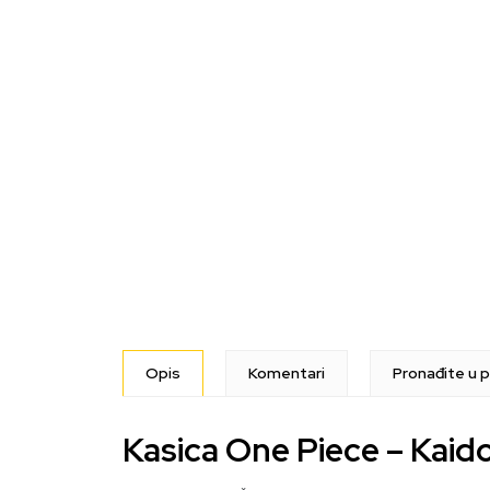
Opis
Komentari
Pronađite u p
Kasica One Piece – Kaid