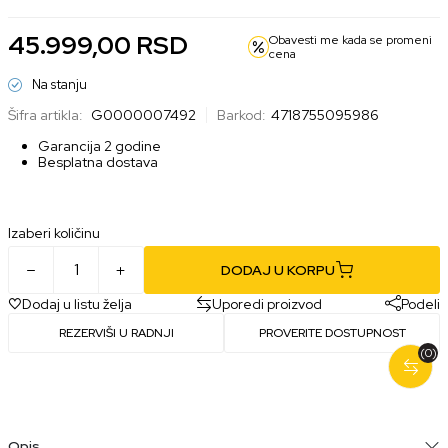
45.999,00
RSD
Obavesti me kada se promeni
cena
Na stanju
Šifra artikla:
G0000007492
Barkod:
4718755095986
Garancija 2 godine
Besplatna dostava
Izaberi količinu
DODAJ U KORPU
Dodaj u listu želja
Uporedi proizvod
Podeli
REZERVIŠI U RADNJI
PROVERITE DOSTUPNOST
(0)
Opis