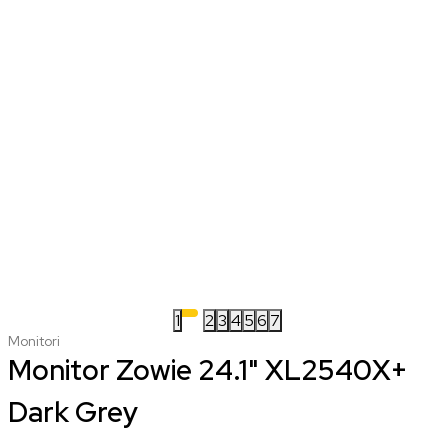
1
2
3
4
5
6
7
Monitori
Monitor Zowie 24.1" XL2540X+
Dark Grey