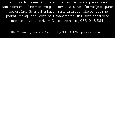
Trudimo se da budemo što precizniji u opisu proizvoda, prikazu slika i
samim cenama, ali ne možemo garantovati da su sve informacije potpune
i bez grešaka. Svi artikli prikazani na sajtu su deo naše ponude i ne
podrazumevaju da su dostupni u svakom trenutku. Dostupnost robe
možete proveriti pozivom Call centra na broj 063 10 48 564.
©2026
www.games.rs
Powered by
NB SOFT
Sva prava zadržana.