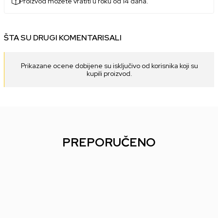
Proizvod možete vratiti u roku od 14 dana.
ŠTA SU DRUGI KOMENTARISALI
Prikazane ocene dobijene su isključivo od korisnika koji su
kupili proizvod.
PREPORUČENO