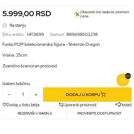
5.999,00
RSD
Obavesti me kada se promeni
cena
Na stanju
Šifra artikla:
HFI3699
Barkod:
889698502238
Funko POP! kolekcionarska figura - Shenron Dragon
Visina: 25cm
Zvanično licenciran proizvod
(0)
Izaberi količinu
DODAJ U KORPU
Dodaj u listu želja
Uporedi proizvod
Podeli
REZERVIŠI U RADNJI
PROVERITE DOSTUPNOST