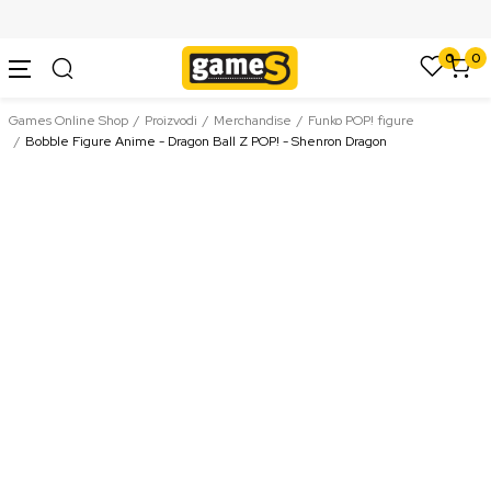
SIGURNO PLAĆANJE PLATNIM KARTICAMA
0
0
Games Online Shop
Proizvodi
Merchandise
Funko POP! figure
Bobble Figure Anime - Dragon Ball Z POP! - Shenron Dragon