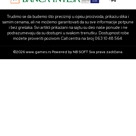
Trudimo se da budemo što precizniji u opisu proizvoda, prikazu slika i
samim cenama, ali ne možemo garantovati da su sve informacije potpune
i bez grešaka. Svi artikli prikazani na sajtu su deo naše ponude i ne
podrazumevaju da su dostupni u svakom trenutku. Dostupnost robe
možete proveriti pozivom Call centra na broj 063 10 48 564.
©2026
www.games.rs
Powered by
NB SOFT
Sva prava zadržana.