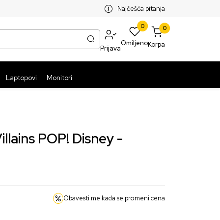
SPLATNA ISPORUKA PAKETA PREKO 5999 RSD
ST
Najčešća pitanja
0
0
Omiljeno
Korpa
Prijava
Laptopovi
Monitori
illains POP! Disney -
Obavesti me kada se promeni cena