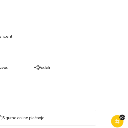
8
eficent
izvod
Podeli
Sigurno online plaćanje.
(0)