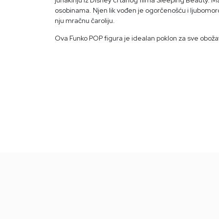
osobinama. Njen lik vođen je ogorčenošću i ljubomor
nju mračnu čaroliju.
Ova Funko POP figura je idealan poklon za sve oboža