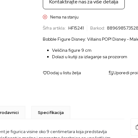
Kontaktirajte nas za više detalja
Nema na stanju
Šifra artikla:
HFI5241
Barkod:
88969857352
Bobble Figure Disney: Villains POP! Disney - Mal
Veličina figure 9 cm
Dolazi u kutiji za izlaganje sa prozorom
Dodaj u listu želja
Uporedi pro
rodavnici
Specifikacija
nt je figurica visine oko 9 centimetara koja predstavlja
aleficent je moćna i zagonetna čarobnica sa upečatljivim