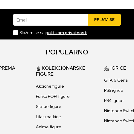
Email
PRIJAVI SE
Slažem se sa
politikom privatnosti
POPULARNO
PREMA
KOLEKCIONARSKE
IGRICE
FIGURE
GTA 6 Cena
Akcione figure
PS5 igrice
Funko POP! figure
PS4 igrice
Statue figure
Nintendo Switch
Lilalu patkice
Nintendo Switch
Anime figure