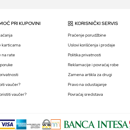
MOĆ PRI KUPOVINI
KORISNIČKI SERVIS
laćanja
Praćenje porudžbine
e karticama
Uslovi korišćenja i prodaje
e na rate
Politika privatnosti
sporuke
Reklamacije i povraćaj robe
 privatnosti
Zamena artikla za drugi
iti vaučer?
Pravo na odustajanje
oristiti vaučer?
Povraćaj sredstava