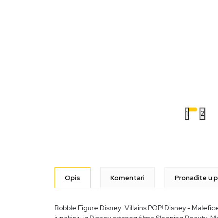
1
2
Opis
Komentari
Pronađite u p
Bobble Figure Disney: Villains POP! Disney - Malefice
junakinju iz Disney crtanog filma Sleeping Beauty. M