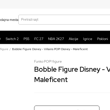
SIGURNO PLAĆANJE PLATNIM KARTICAMA
BE
Pretraži sajt
odajna mesta
O
Switch 2
PS5
FC 27
NBA 2K27
Akcije
Igrice
Pokloni
figure
Bobble Figure Disney - Villains POP! Disney - Maleficent
Funko POP! figure
Bobble Figure Disney - V
Maleficent