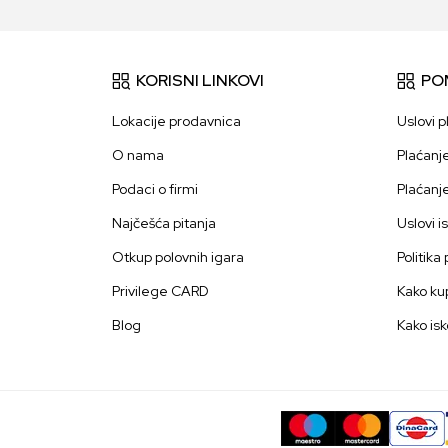
KORISNI LINKOVI
PO
Lokacije prodavnica
Uslovi p
O nama
Plaćanj
Podaci o firmi
Plaćanj
Najčešća pitanja
Uslovi i
Otkup polovnih igara
Politika
Privilege CARD
Kako kup
Blog
Kako isk