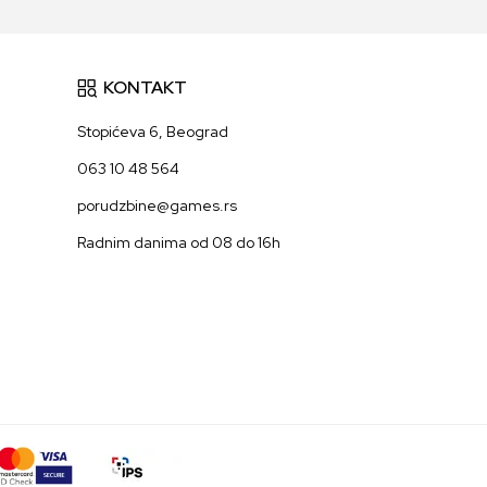
KONTAKT
Stopićeva 6, Beograd
063 10 48 564
porudzbine@games.rs
Radnim danima od 08 do 16h