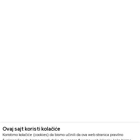
Ovaj sajt koristi kolačiće
Koristimo kolačiće (cookies) da bismo učinili da ova web stranica pravilno