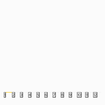
Bobble Figure Star Wars Legends POP!
Bobble Figure Game
- Luke Skywalker #846
- Charmeleon #1195
2.499,00
RSD
5.999,00
RSD
1
2
3
4
5
6
7
8
9
10
11
12