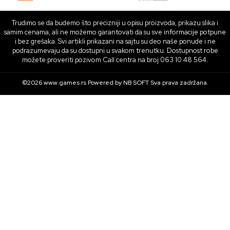
Trudimo se da budemo što precizniji u opisu proizvoda, prikazu slika i
samim cenama, ali ne možemo garantovati da su sve informacije potpune
i bez grešaka. Svi artikli prikazani na sajtu su deo naše ponude i ne
podrazumevaju da su dostupni u svakom trenutku. Dostupnost robe
možete proveriti pozivom Call centra na broj 063 10 48 564.
©2026
www.games.rs
Powered by
NB SOFT
Sva prava zadržana.