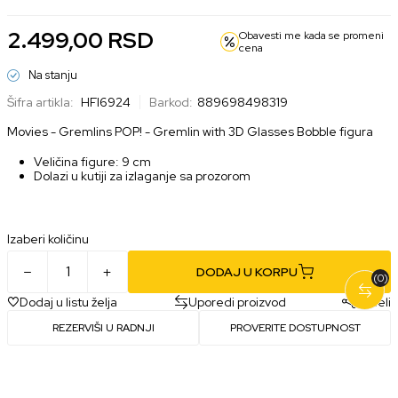
2.499,00
RSD
Obavesti me kada se promeni
cena
Na stanju
Šifra artikla:
HFI6924
Barkod:
889698498319
Movies - Gremlins POP! - Gremlin with 3D Glasses Bobble figura
Veličina figure: 9 cm
Dolazi u kutiji za izlaganje sa prozorom
Izaberi količinu
DODAJ U KORPU
(0)
Dodaj u listu želja
Uporedi proizvod
Podeli
REZERVIŠI U RADNJI
PROVERITE DOSTUPNOST