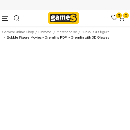
SIGURNO PLAĆANJE PLATNIM KARTICAMA
0
0
Games Online Shop
Proizvodi
Merchandise
Funko POP! figure
Bobble Figure Movies - Gremlins POP! - Gremlin with 3D Glasses