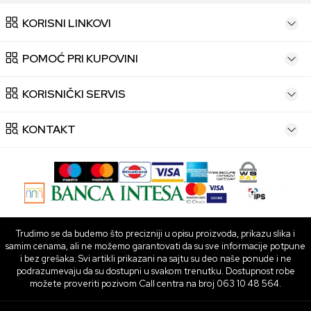
KORISNI LINKOVI
POMOĆ PRI KUPOVINI
KORISNIČKI SERVIS
KONTAKT
Trudimo se da budemo što precizniji u opisu proizvoda, prikazu slika i
samim cenama, ali ne možemo garantovati da su sve informacije potpune
i bez grešaka. Svi artikli prikazani na sajtu su deo naše ponude i ne
podrazumevaju da su dostupni u svakom trenutku. Dostupnost robe
možete proveriti pozivom Call centra na broj 063 10 48 564.