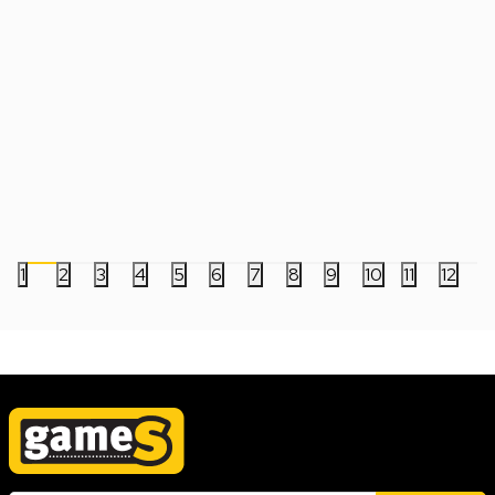
Bobble Figure Star Wars Legends POP!
Bobble Figure Game
- Luke Skywalker #846
- Charmeleon #1195
2.499,00
RSD
5.999,00
RSD
1
2
3
4
5
6
7
8
9
10
11
12