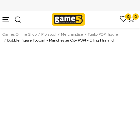
SIGURNO PLAĆANJE PLATNIM KARTICAMA
0
0
Games Online Shop
Proizvodi
Merchandise
Funko POP! figure
Bobble Figure Football - Manchester City POP! - Erling Haaland