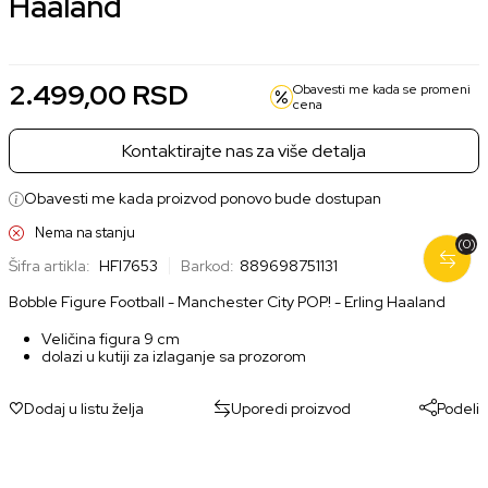
Haaland
2.499,00
RSD
Obavesti me kada se promeni
cena
Kontaktirajte nas za više detalja
Obavesti me kada proizvod ponovo bude dostupan
Nema na stanju
(0)
Šifra artikla:
HFI7653
Barkod:
889698751131
Bobble Figure Football - Manchester City POP! - Erling Haaland
Veličina figura 9 cm
dolazi u kutiji za izlaganje sa prozorom
Dodaj u listu želja
Uporedi proizvod
Podeli