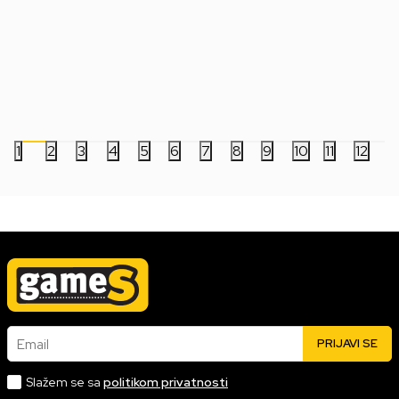
Bobble Figure Star Wars Legends POP!
Bobble Figure Game
- Luke Skywalker #846
- Charmeleon #1195
2.499,00
RSD
5.999,00
RSD
1
2
3
4
5
6
7
8
9
10
11
12
Email
PRIJAVI SE
Slažem se sa
politikom privatnosti