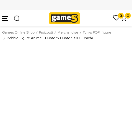
SIGURNO PLAĆANJE PLATNIM KARTICAMA
0
0
Games Online Shop
Proizvodi
Merchandise
Funko POP! figure
Bobble Figure Anime - Hunter x Hunter POP! - Machi