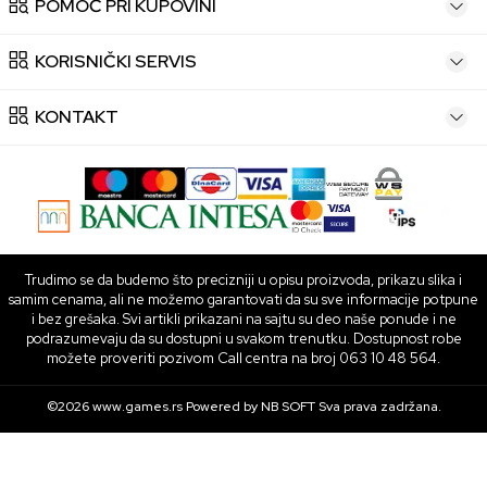
POMOĆ PRI KUPOVINI
KORISNIČKI SERVIS
KONTAKT
Trudimo se da budemo što precizniji u opisu proizvoda, prikazu slika i
samim cenama, ali ne možemo garantovati da su sve informacije potpune
i bez grešaka. Svi artikli prikazani na sajtu su deo naše ponude i ne
podrazumevaju da su dostupni u svakom trenutku. Dostupnost robe
možete proveriti pozivom Call centra na broj 063 10 48 564.
©2026
www.games.rs
Powered by
NB SOFT
Sva prava zadržana.