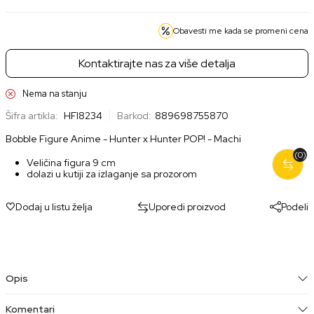
Obavesti me kada se promeni cena
Kontaktirajte nas za više detalja
Nema na stanju
Šifra artikla:
HFI8234
Barkod:
889698755870
Bobble Figure Anime - Hunter x Hunter POP! - Machi
(0)
Veličina figura 9 cm
dolazi u kutiji za izlaganje sa prozorom
Dodaj u listu želja
Uporedi proizvod
Podeli
Opis
Komentari