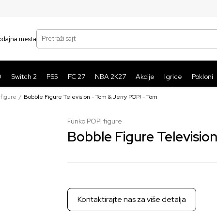
SIGURNO PLAĆANJE PLATNIM KARTICAMA
BE
Pretraži sajt
odajna mesta
O
Switch 2
PS5
FC 27
NBA 2K27
Akcije
Igrice
Pokloni
figure
Bobble Figure Television - Tom & Jerry POP! - Tom
Funko POP! figure
Bobble Figure Televisio
Kontaktirajte nas za više detalja