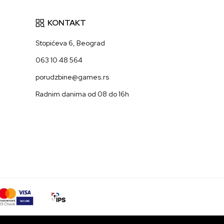
KONTAKT
Stopićeva 6, Beograd
063 10 48 564
porudzbine@games.rs
Radnim danima od 08 do 16h