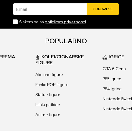
Email
PRIJAVI SE
Slažem se sa
politikom privatnosti
POPULARNO
PREMA
KOLEKCIONARSKE
IGRICE
FIGURE
GTA 6 Cena
Akcione figure
PS5 igrice
Funko POP! figure
PS4 igrice
Statue figure
Nintendo Switch
Lilalu patkice
Nintendo Switch
Anime figure