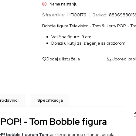
Nema na stanju
Šifra artikla:
HFI00176
Barkod:
8896988015
Bobble figura Television - Tom & Jerry POP! - T
Veličina figure: 9 cm
Dolazi u kutiji za izlaganje sa prozorom
Dodaj u listu želja
Uporedi pro
rodavnici
Specifikacija
y POP! - Tom Bobble figura
P! bobble figurom Tom-a
iz legendarnog crtanog serijala