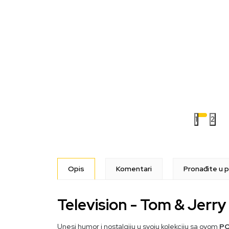
1
2
Opis
Komentari
Pronađite u p
Television - Tom & Jerr
Unesi humor i nostalgiju u svoju kolekciju sa ovom
PO