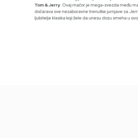
Tom & Jerry
. Ovaj mačor je mega-zvezda među mačo
dočarava sve nezaboravne trenutke jurnjave za Jerry
ljubitelje klasika koji žele da unesu dozu smeha u s