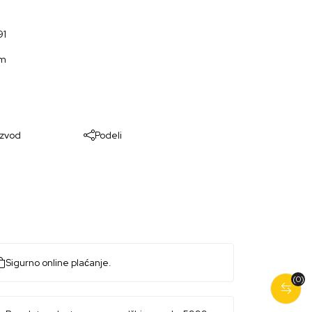
91
om
izvod
Podeli
Sigurno online plaćanje.
(0)