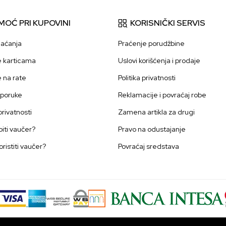
MOĆ PRI KUPOVINI
KORISNIČKI SERVIS
laćanja
Praćenje porudžbine
e karticama
Uslovi korišćenja i prodaje
e na rate
Politika privatnosti
sporuke
Reklamacije i povraćaj robe
 privatnosti
Zamena artikla za drugi
iti vaučer?
Pravo na odustajanje
oristiti vaučer?
Povraćaj sredstava