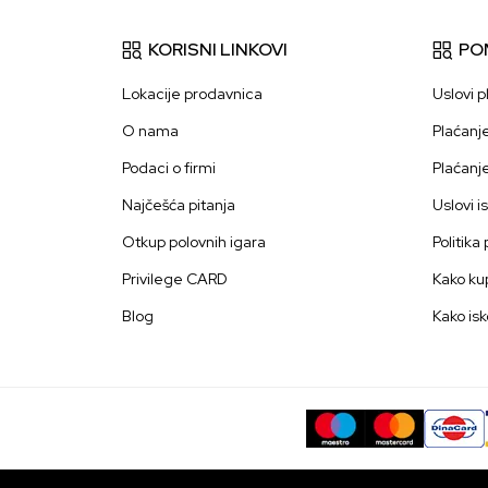
KORISNI LINKOVI
PO
Lokacije prodavnica
Uslovi p
O nama
Plaćanj
Podaci o firmi
Plaćanj
Najčešća pitanja
Uslovi i
Otkup polovnih igara
Politika
Privilege CARD
Kako kup
Blog
Kako isk